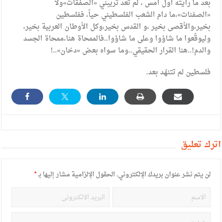
بعد ما رأيته أول أمس ، لم تعد تريبني «الصفقات»ولا
«الصفنات»،ما دام الشعب الفلسطيني حياً، ففلسطين
بخير،والأقصى بخير ،و القدس بخير،وكل الأوطان العربية بخير،
وليوقّعوا ما شاؤوا وعلى ما شاؤوا..فالممحاة هنا،ممحاة الجسد
والدم!..هنا القرار الحقيقي..وما سواه بعض «دخان»..!
فلسطين لم تتنهّد بعد.
أترك تعليق
لن يتم نشر عنوان بريدك الإلكتروني.
الحقول الإلزامية مشار إليها بـ
*