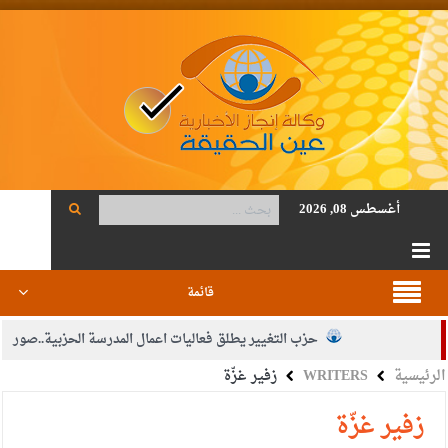
أغسطس 08, 2026
قائمة
حزب التغيير يطلق فعاليات اعمال المدرسة الحزبية..صور
الرئيسية
WRITERS
زفير غزّة
الجيش يفتح باب التجنيد لحملة البكالوريوس في الحقوق والقانون
بيان اجتماع عمّان:دعم الوصاية الهاشمية التاريخية على المقدسات
زفير غزّة