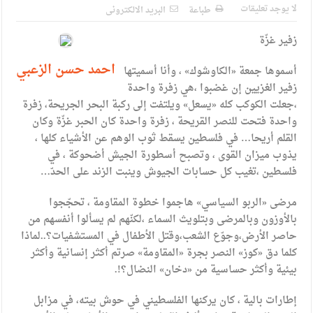
الإسلامية والمسيحية
لا يوجد تعليقات
طباعة
البريد الالكترونى
الأمن يتلف 16 مليون حبة كبتاجون و1480 كغم مواد مخدرة
زفير غزّة
النواب يقر مشروع تعديل قانون الملكية العقارية
احمد حسن الزعبي
أسموها جمعة «الكاوشوك» ، وأنا أسميتها
القاضي يلتقي رؤساء تحرير الصحف اليومية ويؤكد حرص مجلس
زفير الغزيين إن غضبوا ،هي زفرة واحدة
،جعلت الكوكب كله «يسعل» ويلتفت إلى ركبة البحر الجريحة، زفرة
النواب على شراكة فاعلة مع الإعلام
واحدة فتحت للنصر القريحة ، زفرة واحدة كان الحبر غزّة وكان
دعوة المكلفين بخدمة العلم (الدفعة الثالثة) إلى مراجعة منصة خدمة
القلم أريحا… في فلسطين يسقط ثوب الوهم عن الأشياء كلها ،
يذوب ميزان القوى ، وتصبح أسطورة الجيش أضحوكة ، في
العلم
فلسطين ،تغيب كل حسابات الجيوش وينبت الزند على الحدّ…
الملك يلتقي مجموعة من رفاق السلاح
مرضى «الربو السياسي» هاجموا خطوة المقاومة ، تحجّجوا
الملك يتلقى اتصالا هاتفيا من العاهل البحريني
بالأوزون وبالمرضى وبتلويث السماء ،لكنّهم لم يسألوا أنفسهم من
حاصر الأرض،وجوّع الشعب،وقتل الأطفال في المستشفيات؟..لماذا
القاضي محمود أحمد فريحات.. مبارك ومزيدا من التوفيق
كلما دق «كوز» النصر بجرة «المقاومة» صرتم أكثر إنسانية وأكثر
بيئية وأكثر حساسية من «دخان» النضال؟!.
إطارات بالية ، كان يركنها الفلسطيني في حوش بيته، في مزابل