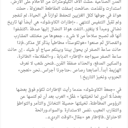
المدن الصناعية ،مشت ألاف الكيلومترات من الأحلام على الأرض،
استدارت وتقدّمت ،صافحت إسفلت المقاطعة المعزولة ، حملت
هواءً في جوفها ككل الغزيين لتحفظ توازناً في الحياة، لم تنفجر
ولم تقبل التنفيس لتنتهي ، «إطارات الكاوشوك» هي أيضاً لها تاريخ
نضالي ومبدأ لا يتغيّر..التفت هواة النضال إليها صدفة ،اكتشفوا
أنها قد تصبح سلاحاً من لا شيء ، جمعوها من مختلف المشارب
والفصائل ثم صنعوا «هولكوستاً» مطاطياً يذكّر كل مدّكر..فإذا
حانت ساعة الصفر لن يحول بيننا وبينكم سياج أو شيك ، إن حانت
ساعة الصفر سيواجه «الإطار» الدبابة ، و«المقلاعة» الطائرة،
والسكين المدفع، والحذاء صفقة القرن..فنحن شعب لا نعرف
الهزيمة أبداً..أصابعنا رصاص ،حناجرنا أجراس..نحن «نعجن»
الحروب ونخبز التاريخ.!
في «جمعة الكاوشوك» عندما رأيت الإطارات تكوّم فوق بعضها
بعضاً،لا أدري لما تخيّلتها « عُقُل» العرب بعد أن تم كنسها عن
الرؤوس المطأطئة، تخيلتها حصيلة التخاذل والتآمر والتواطؤ
والتقارب المعيب ،نفس الاستدارة ،والسواد،ورائحة
الاحتراق..فالإطار هو «عِقال»الوقت الرديء..