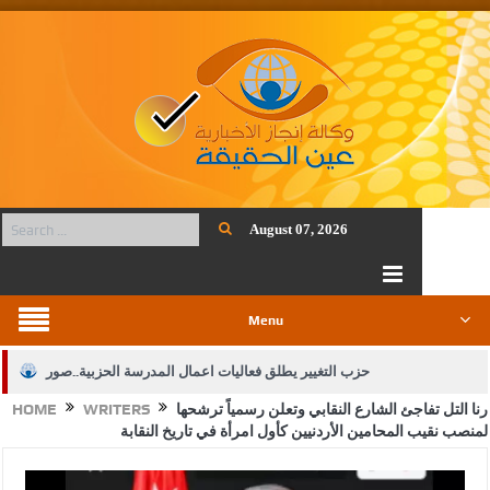
August 07, 2026
Menu
حزب التغيير يطلق فعاليات اعمال المدرسة الحزبية..صور
رنا التل تفاجئ الشارع النقابي وتعلن رسمياً ترشحها
WRITERS
HOME
الجيش يفتح باب التجنيد لحملة البكالوريوس في الحقوق والقانون
لمنصب نقيب المحامين الأردنيين كأول امرأة في تاريخ النقابة
بيان اجتماع عمّان:دعم الوصاية الهاشمية التاريخية على المقدسات