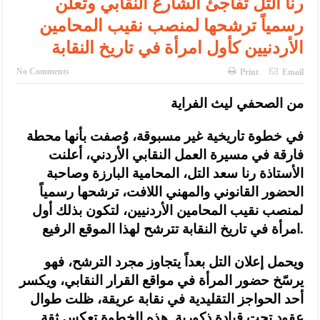
رنا التل تفاجئ الشارع النقابي وتعلن
رسمياً ترشحها لمنصب نقيب المحامين
الأردنيين كأول امرأة في تاريخ النقابة
No Comments
Print
Email
من الصحفي ليث الفراية
في خطوة تاريخية غير مسبوقة، وُصفت بأنها محطة
فارقة في مسيرة العمل النقابي الأردني، أعلنت
الأستاذة رنا سعد التل، المحامية البارزة وصاحبة
الحضور القانوني والمهني اللافت، ترشحها رسمياً
لمنصب نقيب المحامين الأردنيين، لتكون بذلك أول
امرأة في تاريخ النقابة تترشح لهذا الموقع الرفيع.
ويحمل إعلان التل بعداً يتجاوز مجرد الترشح، فهو
يرسّخ حضور المرأة في مواقع القرار النقابي، ويكسر
أحد الحواجز التقليدية في نقابة عريقة، ظلت طوال
عقود تحت قيادة ذكورية. هذه الخطوة تعكس ثقة