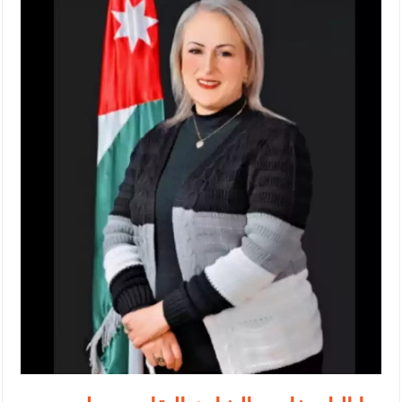
الإسلامية والمسيحية
الأمن يتلف 16 مليون حبة كبتاجون و1480 كغم مواد مخدرة
النواب يقر مشروع تعديل قانون الملكية العقارية
القاضي يلتقي رؤساء تحرير الصحف اليومية ويؤكد حرص مجلس النواب
على شراكة فاعلة مع الإعلام
دعوة المكلفين بخدمة العلم (الدفعة الثالثة) إلى مراجعة منصة خدمة
العلم
الملك يلتقي مجموعة من رفاق السلاح
الملك يتلقى اتصالا هاتفيا من العاهل البحريني
القاضي محمود أحمد فريحات.. مبارك ومزيدا من التوفيق