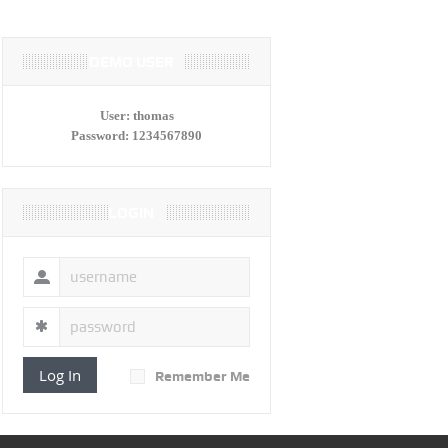
DEMO USER
User:
thomas
Password:
1234567890
LOGIN
Log In
Remember Me