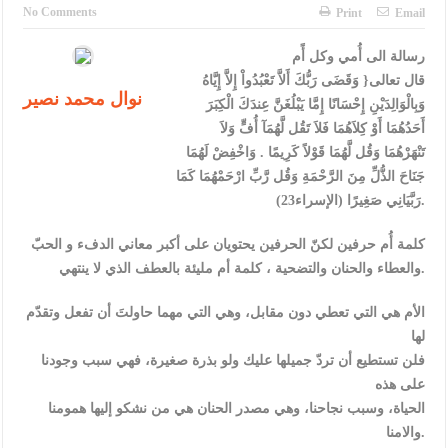
الإسلامية والمسيحية
No Comments
Print
Email
الأمن يتلف 16 مليون حبة كبتاجون و1480 كغم مواد مخدرة
رسالة الى أُمي وكل أًم
قال تعالى{ وَقَضَى رَبُّكَ أَلاَّ تَعْبُدُواْ إِلاَّ إِيَّاهُ
النواب يقر مشروع تعديل قانون الملكية العقارية
نوال محمد نصير
وَبِالْوَالِدَيْنِ إِحْسَانًا إِمَّا يَبْلُغَنَّ عِندَكَ الْكِبَرَ
القاضي يلتقي رؤساء تحرير الصحف اليومية ويؤكد حرص مجلس النواب
أَحَدُهُمَا أَوْ كِلاَهُمَا فَلاَ تَقُل لَّهُمَآ أُفٍّ وَلاَ
تَنْهَرْهُمَا وَقُل لَّهُمَا قَوْلاً كَرِيمًا . وَاخْفِضْ لَهُمَا
على شراكة فاعلة مع الإعلام
جَنَاحَ الذُّلِّ مِنَ الرَّحْمَةِ وَقُل رَّبِّ ارْحَمْهُمَا كَمَا
دعوة المكلفين بخدمة العلم (الدفعة الثالثة) إلى مراجعة منصة خدمة
رَبَّيَانِي صَغِيرًا (الإسراء23).
العلم
كلمة أُم حرفين لكنّ الحرفين يحتويان على أكبر معاني الدفء و الحبّ
والعطاء والحنان والتضحية ، كلمة أم مليئة بالعطف الذي لا ينتهي.
الملك يلتقي مجموعة من رفاق السلاح
الملك يتلقى اتصالا هاتفيا من العاهل البحريني
الأم هي التي تعطي دون مقابل، وهي التي مهما حاولتَ أن تفعل وتقدّم
لها
القاضي محمود أحمد فريحات.. مبارك ومزيدا من التوفيق
فلن تستطيع أن تردّ جميلها عليك ولو بذرة صغيرة، فهي سبب وجودنا
على هذه
الحياة، وسبب نجاحنا، وهي مصدر الحنان هي من نشكو إليها همومنا
والامنا.