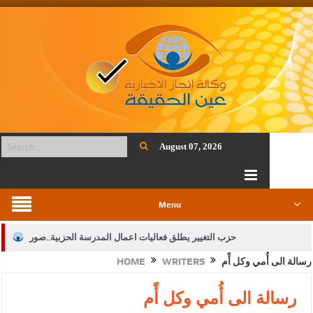
August 07, 2026
Menu
حزب التغيير يطلق فعاليات اعمال المدرسة الحزبية..صور
رسالة الى أُمي وكل أًم
WRITERS
HOME
الجيش يفتح باب التجنيد لحملة البكالوريوس في الحقوق والقانون
بيان اجتماع عمّان:دعم الوصاية الهاشمية التاريخية على المقدسات
رسالة الى أُمي وكل أًم