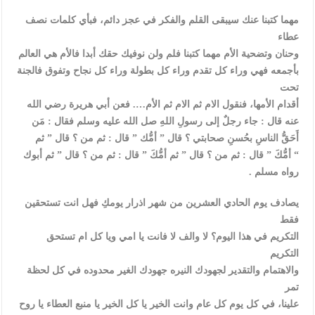
مهما كتبنا عنك سيبقى القلم والفكر في عجز دائم، فبأي كلمات نصف
عطاء
وحنان وتضحية الأم مهما كتبنا فلم ولن نوفيك حقك أبدا فالأم هي العالم
بأجمعه فهي وراء كل تقدم وراء كل بطولة وراء كل نجاح وتفوق فالجنة
تحت
أقدام الأمها، فنقول الام ثم الام ثم الأم…. فعن أبي هريرة رضي الله
عنه قال : جاء رجلٌ إلى رسولِ اللهِ صل الله عليه وسلم فقال : مَن
أَحَقُّ الناسِ بحُسنِ صحابتي ؟ قال ” أمُّك ” قال : ثم من ؟ قال ” ثم
أمُّكَ ” قال : ثم من ؟ قال ” ثم أمُّكَ ” قال : ثم من ؟ قال ” ثم أبوك “
. رواه مسلم
يصادف يوم الحادي العشرين من شهر اذرار يومكِ فهل انت تستحقين
فقط
التكريم في هذا اليوم؟ لا والف لا فانت يا امي ويا كل ام تستحق
التكريم
والاهتمام والتقدير لجهودك النيره جهودك الغير محدوده في كل لحظة
تمر
علينا، في كل يوم كل عام وانت الخير يا كل الخير يا منبع العطاء يا روح