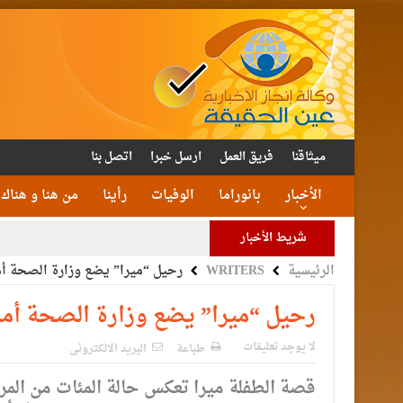
ميثاقنا
فريق العمل
ارسل خبرا
اتصل بنا
الأخبار
بانوراما
الوفيات
رأينا
من هنا و هناك
شريط الأخبار
الرئيسية
WRITERS
رحيل “ميرا” يضع وزارة الصحة أم
الأمن يتلف 16 مليون حبة كبتا
القاضي
رحيل “ميرا” يضع وزارة الصحة أما
الملك يتلقى اتصالا هات
لا يوجد تعليقات
طباعة
البريد الالكترونى
قصة الطفلة ميرا تعكس حالة المئات من المرض