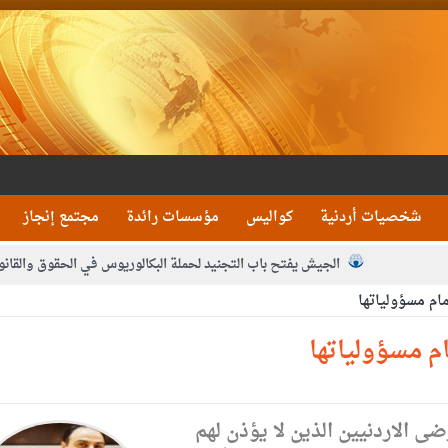
شخصيات أردنية
كواليس
مؤسسات رائدة
مجتمع إنجاز
الجيش يفتح باب التجنيد لحملة البكالوريوس في الحقوق والقانو
ام مسؤولياتها
جون و1480 كغم مواد مخدرة
بيان اجتماع عمّان:دع
 يلتقي رؤساء تحرير الصحف اليومية ويؤكد حرص مجلس النواب على شراكة فاعلة م
م مسؤولياتها
فيا من العاهل البحريني
الملك يلتقي مجموعة من رفاق السلاح
دعوة ال
ى الاردنيين الذين لا يؤذن لهم