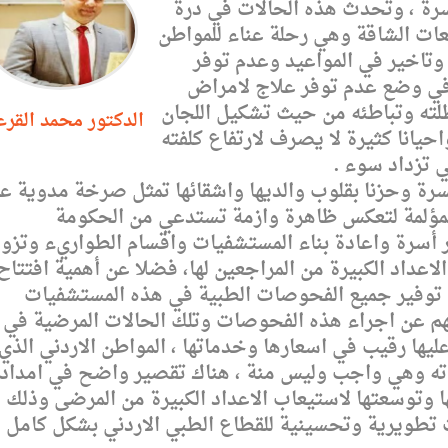
سرة ، وتحدث هذه الحالات في درة
عات الشاقة وهي رحلة عناء للمواطن
 وتاخير في المواعيد وعدم توفر
ن في وضع عدم توفر علاج لامراض
لته وتباطئه من حيث تشكيل اللجان
الدكتور محمد القرع
حيانا كثيرة لا يصرف لارتفاع كلفته
 تزداد سوء .
سرة وحزنا بقلوب والديها واشقائها تمثل صرخة مدوية عل
المؤلمة لتعكس ظاهرة وازمة تستدعي من الحكومة
 أسرة واعادة بناء المستشفيات واقسام الطواريء وتزو
الاعداد الكبيرة من المراجعين لها، فضلا عن أهمية افتتاح
ا توفير جميع الفحوصات الطبية في هذه المستشفيات
ئهم عن اجراء هذه الفحوصات وتلك الحالات المرضية في
ليها رقيب في اسعارها وخدماتها ، المواطن الاردني الذي
ته وهي واجب وليس منة ، هناك تقصير واضح في امداد
ا وتوسعتها لاستيعاب الاعداد الكبيرة من المرضى وذلك
 تطويرية وتحسينية للقطاع الطبي الاردني بشكل كامل