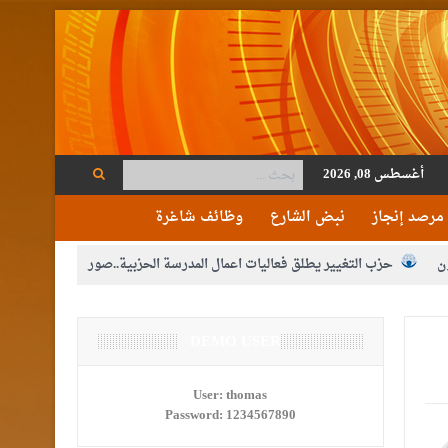
أغسطس 08, 2026
مرصد إنجاز
نبض الشارع
وظائف شاغرة
ن
حزب التغيير يطلق فعاليات اعمال المدرسة الحزبية..صور
م الوصاية الهاشمية التاريخية على المقدسات الإسلامية والمسيحية
ع الإعلام
DEMO USER
النواب يقر مشروع تعديل قانون الملكية العقارية
مكلفين بخدمة العلم (الدفعة الثالثة) إلى مراجعة منصة خدمة العلم
User:
thomas
Password:
1234567890
القاضي محمود أحمد فريحات.. مبارك ومزيدا من التوفيق