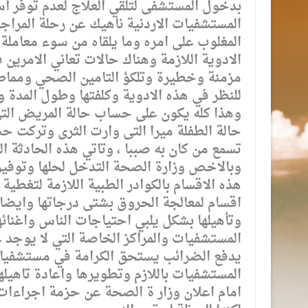
بدخول المستشفى لتلقي العلاج لعدم توفر أ
المستشفيات الاردنية ناهيك عن رحلة المراج
المغلوب على امره وما يلقاه من سوء معاملة
الادوية اللازمة وهناك حالات تعاني الامري
مزمنة وخطيرة وتلكؤ التامين الصحي ومماط
للنظر في هذه الادوية وكلفتها وطول المدة وا
وهذا كله يكون على حساب حالة المريض التي
حالة الطفلة ميرا التى وارت الثرى وتركت ح
تسمع من كان به صببا ، وتاتي هذه الحادثة 
وبالاخص وزارة الصحة التدخل لحلها وتوفير
هذه الاقسام بالكوادر الطبية اللازمة لتغطية 
اقسام لمعالجة الحروق بشتى درجاتها وايض
وتأهيلها بشكل يلبي احتياجات الناس واغنا
المستشفيات والمراكز الخاصة التي لا يوجد ع
يدفع الضرائب يستحق الكرامة في مستشفيا
المستشفيات باللازم وتطويرها واعادة تاهيله
امام اعلان وزار ة الصحة عن حزمة اجراءات