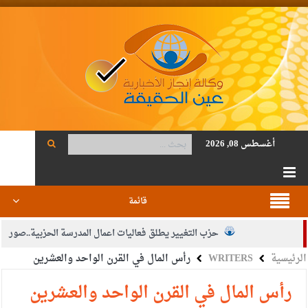
أغسطس 08, 2026
قائمة
حزب التغيير يطلق فعاليات اعمال المدرسة الحزبية..صور
الرئيسية
WRITERS
رأس المال في القرن الواحد والعشرين
الجيش يفتح باب التجنيد لحملة البكالوريوس في الحقوق والقانون
بيان اجتماع عمّان:دعم الوصاية الهاشمية التاريخية على المقدسات
رأس المال في القرن الواحد والعشرين