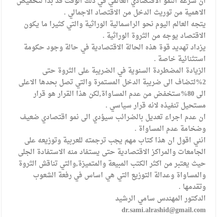
ان سرعة النمو الاقتصادي العالمي في ذلك الوقت قد بدا لتخفيض
الاهمية من توريث الدخل من الاقتصاد الاجمالي .
يتجه العالم اليوم نحو الراسمالية الوراثية والتي كثيرا ما يكون
الاقتصاد يوجه من الثروة الوراثية .
يزداد تهديد قوة هذه الحالة الاقتصادية في حالة وجود حكومة
استثنائية خاصة .
الزيادة المضطردة السنوية في الضريبة على الثروة حتى
2%لتضاف الى ضريبة الدخل المستمرة والتي تصل بحدها الاعلى
الى 80%ستخفض من عدم المساواة,لكن هذا القرار هو قرار
مستحيل تنفيذه لانه قرار سياسي .
ان عدم اجراء تعديل بالضرائب سيؤدي الى نمو اقتصادي ضعيف
وضخامة عدم المساواة .
انني اقول ان هذا كتاب مهم يجب ترجمته للعربية وتوزيعه على
الجامعات والمراكز الاقتصادية حتى يستفاد منه الاستفادة الجلى
حيث يعتبر من اكثر الكتب المبيعة والمتميزة,والتي تناقش الثروة
والمساواة وعدالة التوزيع التي هي اساس في رفعة الشعوب
وتقدمها .
الدكتور المهندس سامي الرشيد
dr.sami.alrashid@gmail.com