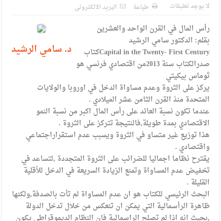
الإسلامية والمسيحية
لا يوجد تعليقات
طباعة
البريد الالكترونى
الأمن يتلف 16 مليون حبة كبتاجون و1480 كغم مواد مخدرة
رأس المال في القرن الواحد والعشرين
النواب يقر مشروع تعديل قانون الملكية العقارية
بقلم: الدكتور سامي الرشيد
د. سامي الرشيد
Capital in the Twenty- First Centuryكتاب
القاضي يلتقي رؤساء تحرير الصحف اليومية ويؤكد حرص مجلس
صدرالكتاب سنة 2013من اقتصادي فرنسي هو
ثوماس بيكيتي
النواب على شراكة فاعلة مع الإعلام
يركز على الثروة وعدم مساواة الدخل في اوروبا والولايات
دعوة المكلفين بخدمة العلم (الدفعة الثالثة) إلى مراجعة منصة خدمة
المتحدة منذ القرن الثامن عشر الميلادي .
عندما تكون نسبة العائد على رأس المال اكبر من نسبة النمو
العلم
الاقتصادي بمدة طويلة,فالنتيجة تتركز على الثروة .
الملك يلتقي مجموعة من رفاق السلاح
هذا توزيع غير متساو في الثروة ويسبب عدم استقراراجتماعي
واقتصادي .
الملك يتلقى اتصالا هاتفيا من العاهل البحريني
يقترح نظاما اجماليا للضرائب على الثروة المتجددة ,لتساعد في
تخفيض عدم المساواة وتمنع الزيادة السريعة في الدخل للأقلية
القاضي محمود أحمد فريحات.. مبارك ومزيدا من التوفيق
القليلة .
البحث الرئيسي للكتاب هو ان عدم المساواة لم تأت بالصدفة,ولكنها
ظاهرة الرأسمالية التي يمكن ان تنعكس من خلال تدخل الدولة
,بحيث انه اذا لم تصلح الراسمالية فان النظام الديموقراطي يكون