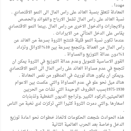
مهددا .
المعادلة تتعلق بنسبة العائد على راس المال الى النمو الاقتصادي .
نسبة العائد على راس المال تشمل الارباح والفوائد والحصص
والايجارات والدخول الاخرى من راس المال ,بينما النمو الاقتصادي
يقاس على الدخل المتأتي من الايرادات .
عندما تكون نسبة النمو قليلة فتنتج الثروة بسرعة من العائد عن
راس المال من العمالة ,وتتجمع بسرعة بين 10%الاوائل وتزداد
1%دون عدالة التوزيع والمساواة .
القوى الاساسية للتمويل وعدم عدالة التوزيع في الثروة يمكن ان
تتجمع في عدم مساواة العائد على راس المال الى النمو الاقتصادي
,ويمكن ان يكون هناك توريث في المنظور من نفس المعادلة .
هناك ميل نحو علو في عدم المساواة والتي عكست بين الاعوام
1930-1975بسبب الظروف الوحيدة التي نشات من الحربين
العالميتين,الركود الكبير ,وتراجع الديون النفطية وتذبذبات
اسعارها ,والتي دمرت الثروة كثيرا التي تركزت لدى نخبة من الناس
.
هذه الحوادث شجعت الحكومات لاتخاذ خطوات نحو اعادة توزيع
الدخل وخاصة بعد الحرب العالمية الثانية