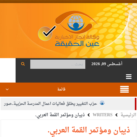
أغسطس 09, 2026
قائمة
حزب التغيير يطلق فعاليات اعمال المدرسة الحزبية..صور
الرئيسية
WRITERS
ذيبان ومؤتمر القمة العربي.
الجيش يفتح باب التجنيد لحملة البكالوريوس في الحقوق والقانون
بيان اجتماع عمّان:دعم الوصاية الهاشمية التاريخية على المقدسات
ذيبان ومؤتمر القمة العربي.