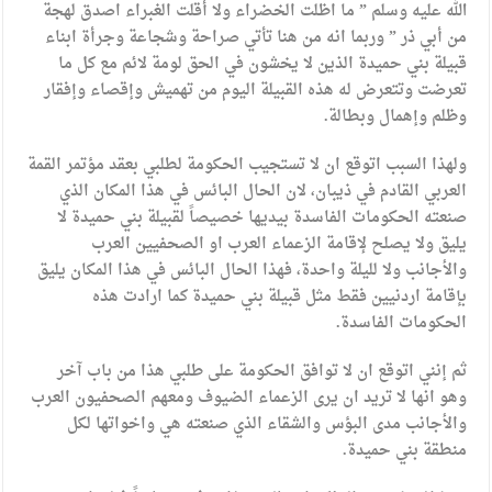
الله عليه وسلم ” ما اظلت الخضراء ولا أقلت الغبراء اصدق لهجة
من أبي ذر ” وربما انه من هنا تأتي صراحة وشجاعة وجرأة ابناء
قبيلة بني حميدة الذين لا يخشون في الحق لومة لائم مع كل ما
تعرضت وتتعرض له هذه القبيلة اليوم من تهميش وإقصاء وإفقار
وظلم وإهمال وبطالة.
ولهذا السبب اتوقع ان لا تستجيب الحكومة لطلبي بعقد مؤتمر القمة
العربي القادم في ذيبان، لان الحال البائس في هذا المكان الذي
صنعته الحكومات الفاسدة بيديها خصيصاً لقبيلة بني حميدة لا
يليق ولا يصلح لإقامة الزعماء العرب او الصحفيين العرب
والأجانب ولا لليلة واحدة، فهذا الحال البائس في هذا المكان يليق
بإقامة اردنيين فقط مثل قبيلة بني حميدة كما ارادت هذه
الحكومات الفاسدة.
ثم إنني اتوقع ان لا توافق الحكومة على طلبي هذا من باب آخر
وهو انها لا تريد ان يرى الزعماء الضيوف ومعهم الصحفيون العرب
والأجانب مدى البؤس والشقاء الذي صنعته هي واخواتها لكل
منطقة بني حميدة.