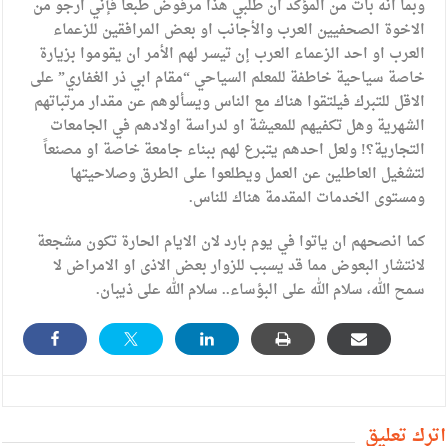
وبما انه بات من المؤكد ان طلبي هذا مرفوض طبعاً فإني ارجو من
الاخوة الصحفيين العرب والأجانب او بعض المرافقين للزعماء
العرب او احد الزعماء العرب إن تيسر لهم الأمر ان يقوموا بزيارة
خاصة سياحية خاطفة للمعلم السياحي “مقام ابي ذر الغفاري” على
الاقل للتبرك فيلتقوا هناك مع الناس ويسألوهم عن مقدار مرتباتهم
الشهرية وهل تكفيهم للمعيشة او لدراسة اولادهم في الجامعات
التجارية؟! ولعل احدهم يتبرع لهم ببناء جامعة خاصة او مصنعاً
لتشغيل العاطلين عن العمل ويطلعوا على الطرق وصلاحيتها
ومستوى الخدمات المقدمة هناك للناس.
كما انصحهم ان ياتوا في يوم بارد لان الايام الحارة تكون مشجعة
لانتشار البعوض مما قد يسبب للزوار بعض الاذى او الامراض لا
سمح الله، سلام الله على البؤساء.. سلام الله على ذيبان.
أترك تعليق