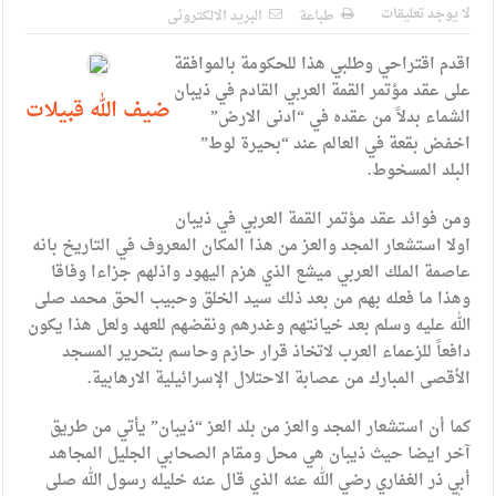
الإسلامية والمسيحية
لا يوجد تعليقات
طباعة
البريد الالكترونى
الأمن يتلف 16 مليون حبة كبتاجون و1480 كغم مواد مخدرة
اقدم اقتراحي وطلبي هذا للحكومة بالموافقة
النواب يقر مشروع تعديل قانون الملكية العقارية
على عقد مؤتمر القمة العربي القادم في ذيبان
ضيف الله قبيلات
الشماء بدلاً من عقده في “ادنى الارض”
القاضي يلتقي رؤساء تحرير الصحف اليومية ويؤكد حرص مجلس
اخفض بقعة في العالم عند “بحيرة لوط”
البلد المسخوط.
النواب على شراكة فاعلة مع الإعلام
دعوة المكلفين بخدمة العلم (الدفعة الثالثة) إلى مراجعة منصة خدمة
ومن فوائد عقد مؤتمر القمة العربي في ذيبان
اولا استشعار المجد والعز من هذا المكان المعروف في التاريخ بانه
العلم
عاصمة الملك العربي ميشع الذي هزم اليهود واذلهم جزاءا وفاقا
وهذا ما فعله بهم من بعد ذلك سيد الخلق وحبيب الحق محمد صلى
الملك يلتقي مجموعة من رفاق السلاح
الله عليه وسلم بعد خيانتهم وغدرهم ونقضهم للعهد ولعل هذا يكون
الملك يتلقى اتصالا هاتفيا من العاهل البحريني
دافعاً للزعماء العرب لاتخاذ قرار حازم وحاسم بتحرير المسجد
الأقصى المبارك من عصابة الاحتلال الإسرائيلية الارهابية.
القاضي محمود أحمد فريحات.. مبارك ومزيدا من التوفيق
كما أن استشعار المجد والعز من بلد العز “ذيبان” يأتي من طريق
آخر ايضا حيث ذيبان هي محل ومقام الصحابي الجليل المجاهد
أبي ذر الغفاري رضي الله عنه الذي قال عنه خليله رسول الله صلى