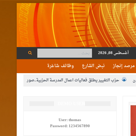
أغسطس 08, 2026
مرصد إنجاز
نبض الشارع
وظائف شاغرة
ن
حزب التغيير يطلق فعاليات اعمال المدرسة الحزبية..صور
م الوصاية الهاشمية التاريخية على المقدسات الإسلامية والمسيحية
ع الإعلام
DEMO USER
النواب يقر مشروع تعديل قانون الملكية العقارية
مكلفين بخدمة العلم (الدفعة الثالثة) إلى مراجعة منصة خدمة العلم
User:
thomas
Password:
1234567890
القاضي محمود أحمد فريحات.. مبارك ومزيدا من التوفيق