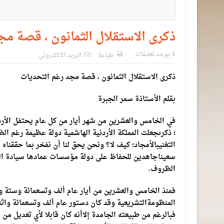
ذكرى الاستقلال الثمانون ، قصة م
لا يوجد تعليقات
طباعة
البريد الالكترونى
ذكرى الاستقلال الثمانون ، قصة مجد رغم التحديات
بقلم الأستاذة سمر الجبرة
في الخامس والعشرين من شهر أيار من كل عام يحتفل الأرد
؛ ذكرىجعلت المملكة الأردنية الهاشمية دولة عظيمة رغم الظ
التغنيبالأمجاد؛ كيف لا؟ ونحن يحق لنا أن نفخر بما حققنا
سعيناجاهدين للحفاظ على دولة مؤسسات عمادها سيادة الق
الظروف.
فمنذ الخامس والعشرين من أيار عام ألف وتسعمائة وستة وأر
المنظومةالتشريعية وقد كان دستور عام ألف وتسعمائة واثني
فبالرغم من طبيعته الجامدة إلاأنه كان قابلا لأي تعديل م