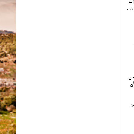
اب
ت ،
حن
أن
ن