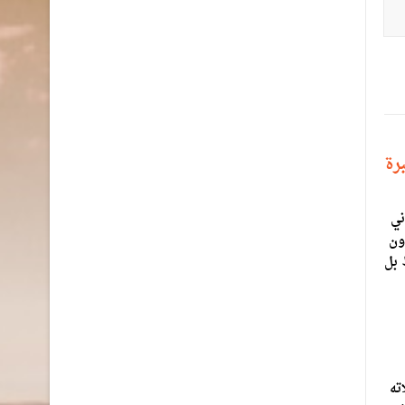
رة
ني
ون
 بل
ته