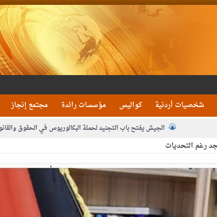
شخصيات أردنية
كواليس
مؤسسات رائدة
مجتمع إنجاز
الجيش يفتح باب التجنيد لحملة البكالوريوس في الحقوق والقانو
جد رغم التحديات
جون و1480 كغم مواد مخدرة
بيان اجتماع عمّان:دع
 يلتقي رؤساء تحرير الصحف اليومية ويؤكد حرص مجلس النواب على شراكة فاعلة م
فيا من العاهل البحريني
الملك يلتقي مجموعة من رفاق السلاح
دعوة ال