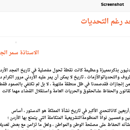
Screenshot
جد رغم التحديات
الاستاذة سمر الجب
نيون بذكرىمميزة وعظيمة كانت نقطة تحول مفصلية في تاريخ المجد الأرد
روف والتحدياتوالأزمات ، تاريخ لا يمكن أن يمر عليه الأردني مرور الكرام د
ه من إنجازات فقدصمدنا في ظل منطقة ملتهبة ، لا بل لم نكتفي بالصمود فقط
انون والحفاظ علىالحقوق والحريات العامة واستقلال القضاء مهما كانت
بعين كانالتحدي الأكبر في تاريخ نشأة المملكة هو الدستور ، أساس
ن وخمسين نواة المنظومةالتشريعية المتكاملة التي يتمتع بها الأردن ؛
ن شأنه الحفاظ على مصلحة الوطن والمواطن ، ولعل ما تزامن مع بعض تعديلا