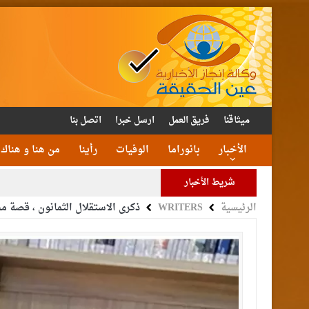
ميثاقنا
فريق العمل
ارسل خبرا
اتصل بنا
الأخبار
بانوراما
الوفيات
رأينا
من هنا و هناك
شريط الأخبار
الرئيسية
WRITERS
ذكرى الاستقلال الثمانون ، قصة م
الأمن يتلف 16 مليون حبة كبتا
القاضي
الملك يتلقى اتصالا هات