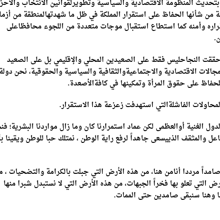
بتحديث المنظومة الاقتصادية والسياسية وتطويرلقوانين الانتخاب والأحز
ة من شأنها الحفاظ على استقرار المملكة في ظل ما شهدتهالمنطقة من أزما
راره وأمنه كما استطاع استقبال موجات متعددة من اللجوء محافظاعلى
.
ي حققت النجاحليس فقط على الصعيدين المحلي والإقليمي بل على الصعيد
مجالات الاقتصادية والاجتماعيةوالثقافية والسياسية والحقوقية، نحن دولة
لحفاظ على حقوق المرأة وتمكينها في كافةالأصعدة.
محاولات الفاشلةالتي استهدفت زعزعة هذا الاستقرار.
الدول الغنية أوالعظمى لكن عماد استمرارنا كان وما زال مواردنا البشرية؛ فن
عل والمثقف الذييسعى جاهداً لرفع راية الوطن ، نمتلك حبا للوطن ويقينا ب
صامداً مرددا أنامن هنا، من هذه الأرض التي جبلت بالكرامة والتضحيات ، م
التي تعلو بها فخراً الجبهات، من هذه الأرض التي لا نستبدل شبرا منها
نا وهنا سنبقى صامدين حتى الممات.