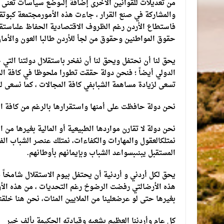
من تعديلات للقوانين الأخرى إضافة إلىوضع سياسات تعنى 
والمشاركة في صنع القرار ، جاءت هذه الأمورمجتمعة كبوتق
فاستطاع الأردن رغم الظروف الاقتصادية الحفاظ علىاستق
حقوق المواطنين وحقوق من لجأ للأردن طالبا العون والأمان
يحق لنا أن نحتفل ويحق لنا أن نفخر باستقلال دولتنا الت
الدولي أيضاً ؛ فنحن دولة حققت تطورا ملحوظا في كافة ال
تسعى لزيادة مساهمة الشبابفي كافة المجالات ، كما نسعى ل
نحن دولة حافظت على أمنها واستقرارها بالرغم من كافة ال
نحن دولة لا تقارن مواردها الطبيعية أو المالية بغيرها من 
نمتلكالعقول والمهارات والكفاءات، نمتلك عنصر الشباب الفا
المستقبل يبنىبسواعد الشباب وبإيمانهم بأوطانهم.
يحق لكل أردني و أردنية أن يحتفل بيوم الاستقلال شامخاً 
هذه الأرضالتي رفضت الرضوخ رغم التحديات ، من هذه الأرض 
بغيرها حتى لو عرضعلينا من الملايين المئات، نحن هنا خلق
كل عام وأردننا العظيم بشعبه وقيادته الحكيمة بألف خير