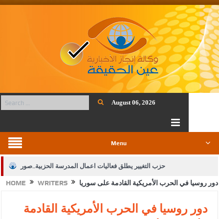
August 06, 2026
Menu
حزب التغيير يطلق فعاليات اعمال المدرسة الحزبية..صور
دور روسيا في الحرب اﻷمريكية القادمة على سوريا
WRITERS
HOME
الجيش يفتح باب التجنيد لحملة البكالوريوس في الحقوق والقانون
بيان اجتماع عمّان:دعم الوصاية الهاشمية التاريخية على المقدسات
دور روسيا في الحرب اﻷمريكية القادمة