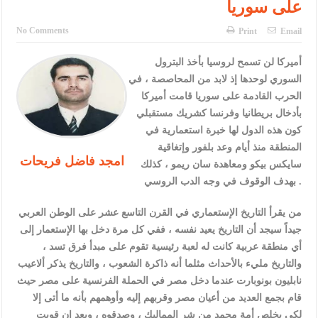
على سوريا
الإسلامية والمسيحية
الأمن يتلف 16 مليون حبة كبتاجون و1480 كغم مواد مخدرة
No Comments
Print
Email
النواب يقر مشروع تعديل قانون الملكية العقارية
أميركا لن تسمح لروسيا بأخذ البترول
السوري لوحدها إذ لابد من المحاصصة ، في
القاضي يلتقي رؤساء تحرير الصحف اليومية ويؤكد حرص مجلس النواب
الحرب القادمة على سوريا قامت أميركا
على شراكة فاعلة مع الإعلام
بأدخال بريطانيا وفرنسا كشريك مستقبلي
كون هذه الدول لها خبرة استعمارية في
دعوة المكلفين بخدمة العلم (الدفعة الثالثة) إلى مراجعة منصة خدمة
المنطقة منذ أيام وعد بلفور وإتغاقية
امجد فاضل فريحات
سايكس بيكو ومعاهدة سان ريمو ، كذلك
العلم
بهدف الوقوف في وجه الدب الروسي .
الملك يلتقي مجموعة من رفاق السلاح
من يقرأ التاريخ اﻹستعماري في القرن التاسع عشر على الوطن العربي
الملك يتلقى اتصالا هاتفيا من العاهل البحريني
جيداً سيجد أن التاريخ يعيد نفسه ، ففي كل مرة دخل بها اﻹستعمار إلى
القاضي محمود أحمد فريحات.. مبارك ومزيدا من التوفيق
أي منطقة عربية كانت له لعبة رئيسية تقوم على مبدأ فرق تسد ،
والتاريخ مليء باﻷحداث مثلما أنه ذاكرة الشعوب ، والتاريخ يذكر ألاعيب
نابليون بونوبارت عندما دخل مصر في الحملة الفرنسية على مصر حيث
قام بجمع العديد من أعيان مصر وقربهم إليه وأوهمهم بأنه ما أتى إلا
لكي يخلص أمة محمد من شر المماليك ، وصدقوه ، وبعد ان قويت