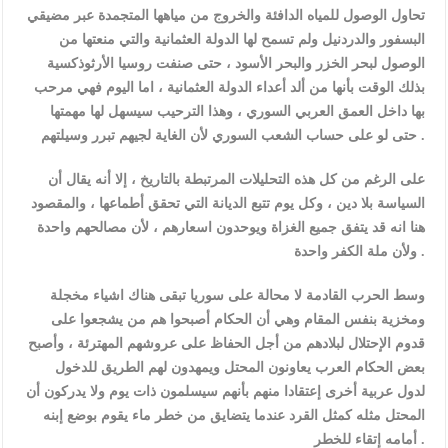
تحاول الوصول للمياه الدافئة والخروج من مياهها المتجمدة عبر مضيقي
البسفور والدردنيل ولم تسمح لها الدولة العثمانية والتي منعتها من
الوصول لبحر الخزر والبحر اﻷسود ، حتى صنفت روسيا اﻷرثوذكسية
بذلك الوقت بأنها من ألد أعداء الدولة العثمانية ، اما اليوم فهي مرحب
بها داخل العمق العربي السوري ، وهذا الترحيب سيسهل لها مهمتها
حتى لو على حساب الشعب السوري ﻷن الغاية لجيهم تبرر وسيلتهم .
على الرغم من كل هذه التحليلات المرتبطة بالتاريخ ، إلا أنه يقال أن
السياسة بلا دين ، وكل يوم تتبع الديانة التي تحقق أطماعها ، والمقصود
هنا انه قد يتفق جميع الغزاة ويوحدون اسعارهم ، ﻷن مصالحهم واحدة
وﻷن ملة الكفر واحدة .
وسط الحرب القادمة لا محالة على سوريا تبقى هناك اشياء مخجلة
ومخزية بنفس المقام وهي أن الحكام أصبحوا هم من يشجعوا على
قدوم اﻹحتلال لبلادهم من أجل الحفاظ على عروشهم المهترئة ، وأصبح
بعض الحكام العرب يعاونون المحتل ويمهدون لهم الطريق للدخول
لدول عربية أخرى إعتقادا منهم بأنهم سيسلمون ذات يوم ولا يدركون أن
المحتل مثله كمثل القرد عندما يتضايق من خطر ماء يقوم بوضع إبنه
أمامه إتقاء للخطر .