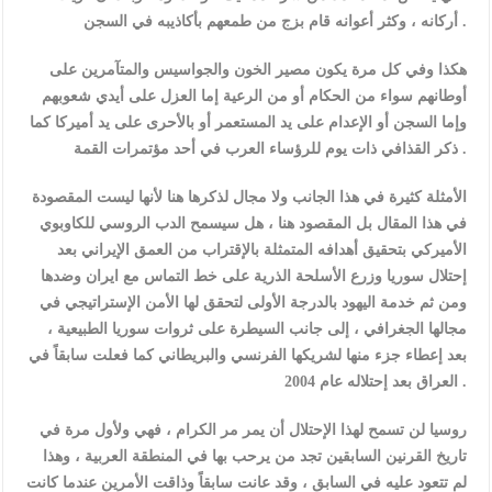
أركانه ، وكثر أعوانه قام بزج من طمعهم بأكاذيبه في السجن .
هكذا وفي كل مرة يكون مصير الخون والجواسيس والمتآمرين على
أوطانهم سواء من الحكام أو من الرعية إما العزل على أيدي شعوبهم
وإما السجن أو اﻹعدام على يد المستعمر أو باﻷحرى على يد أميركا كما
ذكر القذافي ذات يوم للرؤساء العرب في أحد مؤتمرات القمة .
اﻷمثلة كثيرة في هذا الجانب ولا مجال لذكرها هنا ﻷنها ليست المقصودة
في هذا المقال بل المقصود هنا ، هل سيسمح الدب الروسي للكاوبوي
اﻷميركي بتحقيق أهدافه المتمثلة باﻹقتراب من العمق اﻹيراني بعد
إحتلال سوريا وزرع اﻷسلحة الذرية على خط التماس مع ايران وضدها
ومن ثم خدمة اليهود بالدرجة اﻷولى لتحقق لها اﻷمن اﻹستراتيجي في
مجالها الجغرافي ، إلى جانب السيطرة على ثروات سوريا الطبيعية ،
بعد إعطاء جزء منها لشريكها الفرنسي والبريطاني كما فعلت سابقاً في
العراق بعد إحتلاله عام 2004 .
روسيا لن تسمح لهذا اﻹحتلال أن يمر مر الكرام ، فهي وﻷول مرة في
تاريخ القرنين السابقين تجد من يرحب بها في المنطقة العربية ، وهذا
لم تتعود عليه في السابق ، وقد عانت سابقاً وذاقت اﻷمرين عندما كانت