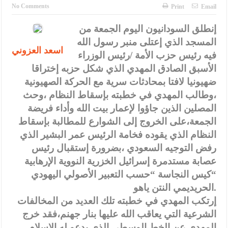
الإسلامية والمسيحية
No Comments
Print
Email
الأمن يتلف 16 مليون حبة كبتاجون و1480 كغم مواد مخدرة
إنطلق السودانيون اليوم الجمعة من
المسجد الذي إعتلى منبر رسول الله
النواب يقر مشروع تعديل قانون الملكية العقارية
اسعد العزوني
فيه رئيس حزب الأمة /رئيس الوزراء
القاضي يلتقي رؤساء تحرير الصحف اليومية ويؤكد حرص مجلس النواب
الأسبق الصادق المهدي الذي شكل حزبه إختراقا
على شراكة فاعلة مع الإعلام
ضهيونيا لافتا بمحادثات سرية مع الحركة الصهيونية
،وطالب المهدي في خطبته بإسقاط النظام ،وحث
دعوة المكلفين بخدمة العلم (الدفعة الثالثة) إلى مراجعة منصة خدمة
المصلين الذين جاؤوا لإعمار بيت الله وأداء فريضة
العلم
الجمعة،على الخروج إلى الشوارع للمطالبة بإسقاط
النظام الذي يقوده فخامة الرئيس عمر البشير الذي
الملك يلتقي مجموعة من رفاق السلاح
رفض التوجيه السعودي ،بضرورة إستقبال رئيس
الملك يتلقى اتصالا هاتفيا من العاهل البحريني
عصابة مستدمرة إسرائيل الخزرية النووية الإرهابية
“كيس النجاسة “حسب التعبير الأصولي اليهودي
القاضي محمود أحمد فريحات.. مبارك ومزيدا من التوفيق
الحريديمي النتن ياهو.
إرتكب المهدي في خطبته تلك العديد من المخالفات
الشرعية التي يعاقب الله عليها بنار جهنم،فقد خرج
المهدي عن الخط الوسطي الذي يدعو له الإسلام