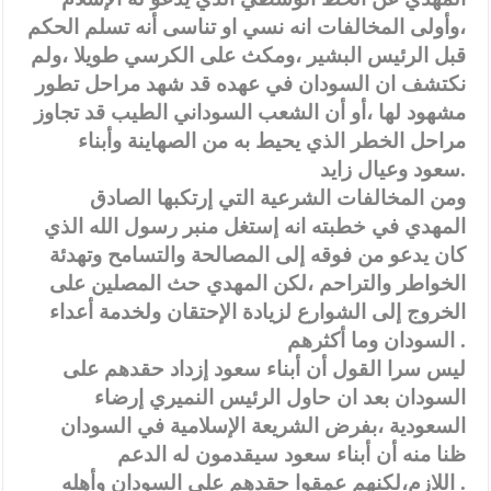
،وأولى المخالفات انه نسي او تناسى أنه تسلم الحكم
قبل الرئيس البشير ،ومكث على الكرسي طويلا ،ولم
نكتشف ان السودان في عهده قد شهد مراحل تطور
مشهود لها ،أو أن الشعب السوداني الطيب قد تجاوز
مراحل الخطر الذي يحيط به من الصهاينة وأبناء
سعود وعيال زايد.
ومن المخالفات الشرعية التي إرتكبها الصادق
المهدي في خطبته انه إستغل منبر رسول الله الذي
كان يدعو من فوقه إلى المصالحة والتسامح وتهدئة
الخواطر والتراحم ،لكن المهدي حث المصلين على
الخروج إلى الشوارع لزيادة الإحتقان ولخدمة أعداء
السودان وما أكثرهم .
ليس سرا القول أن أبناء سعود إزداد حقدهم على
السودان بعد ان حاول الرئيس النميري إرضاء
السعودية ،بفرض الشريعة الإسلامية في السودان
ظنا منه أن أبناء سعود سيقدمون له الدعم
اللازم،لكنهم عمقوا حقدهم على السودان وأهله .