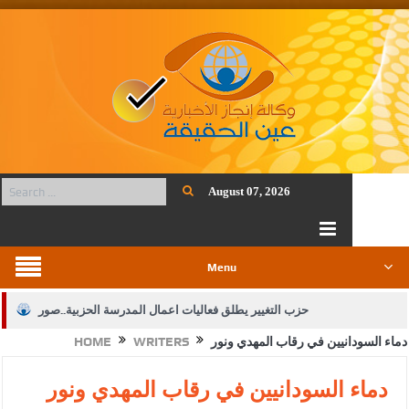
August 07, 2026
Menu
حزب التغيير يطلق فعاليات اعمال المدرسة الحزبية..صور
دماء السودانيين في رقاب المهدي ونور
WRITERS
HOME
الجيش يفتح باب التجنيد لحملة البكالوريوس في الحقوق والقانون
بيان اجتماع عمّان:دعم الوصاية الهاشمية التاريخية على المقدسات
دماء السودانيين في رقاب المهدي ونور