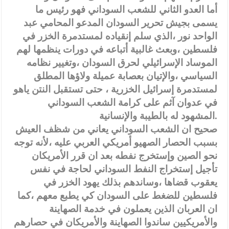
أما العدو الثاني للشعب السوداني فهو رئيس ما
يسمى بجيش تحرير السودان المدعو المحامي عبد
الواحد نور ،الذي سلم إنقياده لمستدمرة الخزر في
فلسطين ،وبعث غالبية أتباعه في دورات ينظمها لهم
الموساد الإسرائيلي لحرق السودان ،وتغيير نظامه
السياسي ،والإتيان بعصابة عميلة ولاؤها المطلق
لمستدمرة إسرائيل الخزرية ، حتى تستقبل النتن ياهو
في عدوان آثم على كرامة الشعب السوداني
المشهود له بالطيبة والإنسانية.
صحيح ان الشعب السوداني يعاني من شظف العيش
بسبب الحصار الصهيو أمريكي العربي عليه ،لأنه توجه
نحو الصين وإستخرج نفطه بعد ان قرر الأمريكان
تأجيل إستخراج النفط السوداني لحاجة في نفس
يعقوب قضاها ،وساندهم بذلك يهود الخزر في
فلسطين للضغط على السودان كي يطبع معهم ،كما
ان العربان الذين يعملون في خدمة الصهاينة
والأمريكيين ساندوا الصهاينة والأمريكان في حصارهم