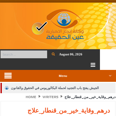
August 06, 2026
Menu
الجيش يفتح باب التجنيد لحملة البكالوريوس في الحقوق والقانون
درهم_وقاية_خير_من_قنطار_علاج
WRITERS
HOME
بيان اجتماع عمّان:دعم الوصاية الهاشمية التاريخية على المقدسات
الإسلامية والمسيحية
درهم_وقاية_خير_من_قنطار_علاج