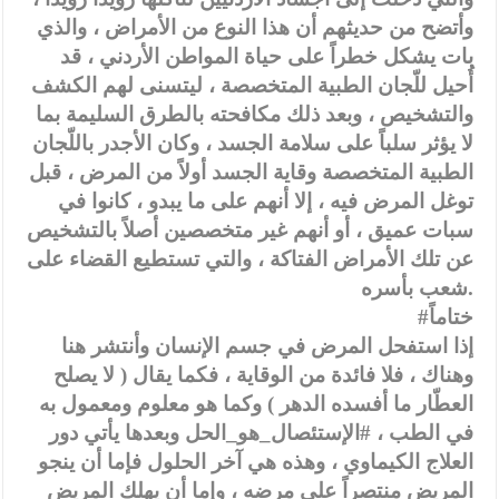
وأتضح من حديثهم أن هذا النوع من الأمراض ، والذي
بات يشكل خطراً على حياة المواطن الأردني ، قد
أُحيل للّجان الطبية المتخصصة ، ليتسنى لهم الكشف
والتشخيص ، وبعد ذلك مكافحته بالطرق السليمة بما
لا يؤثر سلباً على سلامة الجسد ، وكان الأجدر باللّجان
الطبية المتخصصة وقاية الجسد أولاً من المرض ، قبل
توغل المرض فيه ، إلا أنهم على ما يبدو ، كانوا في
سبات عميق ، أو أنهم غير متخصصين أصلاً بالتشخيص
عن تلك الأمراض الفتاكة ، والتي تستطيع القضاء على
شعب بأسره.
#ختاماً
إذا استفحل المرض في جسم الإنسان وأنتشر هنا
وهناك ، فلا فائدة من الوقاية ، فكما يقال ( لا يصلح
العطّار ما أفسده الدهر ) وكما هو معلوم ومعمول به
في الطب ، #الإستئصال_هو_الحل وبعدها يأتي دور
العلاج الكيماوي ، وهذه هي آخر الحلول فإما أن ينجو
المريض منتصراً على مرضه ، وإما أن يهلك المريض