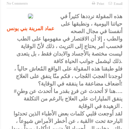
الأمن يتلف 16 مليون حبة كبتاجون و1480 كغم مواد مخدرة
No Comments
Print
Email
النواب يقر مشروع تعديل قانون الملكية العقارية
هذه المقولة نرددها كثيراً في
حياتنا اليومية ، ونطبقها على
القاضي يلتقي رؤساء تحرير الصحف اليومية ويؤكد حرص مجلس النواب
عماد المرينة بني يونس
أنفسنا في مجال الصحه
على شراكة فاعلة مع الإعلام
والطب ، إلا أن الاقتصار في مفهومها على الطب
دعوة المكلفين بخدمة العلم (الدفعة الثالثة) إلى مراجعة منصة خدمة
فحسب أمر يحتاج إلى التريث ، ذلك لأنّ الوقاية
ليست مختصة بالأجساد والابدان فقط ، بل يتعدى
العلم
ذلك ليشمل جوانب الحياة كافة.
الملك يلتقي مجموعة من رفاق السلاح
فلو طبقنا هذه المقولة على الواقع المُعاش حالياً ،
لوجدنا العجبَ العُجاب ، فكم منّا ينفق على العلاج
الملك يتلقى اتصالا هاتفيا من العاهل البحريني
أضعاف مضاعفة ما ينفقه في الوقاية؟!
القاضي محمود أحمد فريحات.. مبارك ومزيدا من التوفيق
#هنا لا أتحدث عن فردٍ بقدر ما أتحدث عن وطنٍ….
ينفق المليارات على العلاج بالرغم من التكلفة
عارف بيك فريحات.. مبارك وبكم تزهو المناصب
الزهيدة في الوقاية .
لقد أوجعت قلبي كلمات بعض الأطباء الذين تحدثوا
البارحة تحت #القبة ، عن أخطر الأمراض شيوعاً ،
والتي دخلت إلى أجساد الأردنيين لتأكلها رويداً رويدا ،