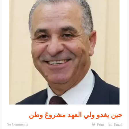
الإسلامية والمسيحية
الأمن يتلف 16 مليون حبة كبتاجون و1480 كغم مواد مخدرة
النواب يقر مشروع تعديل قانون الملكية العقارية
القاضي يلتقي رؤساء تحرير الصحف اليومية ويؤكد حرص مجلس النواب
على شراكة فاعلة مع الإعلام
دعوة المكلفين بخدمة العلم (الدفعة الثالثة) إلى مراجعة منصة خدمة
العلم
الملك يلتقي مجموعة من رفاق السلاح
الملك يتلقى اتصالا هاتفيا من العاهل البحريني
القاضي محمود أحمد فريحات.. مبارك ومزيدا من التوفيق
حين يغدو ولي العهد مشروعَ وطن
No Comments
Print
Email