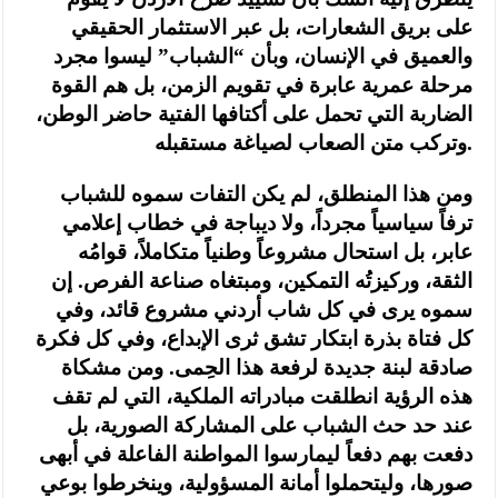
على بريق الشعارات، بل عبر الاستثمار الحقيقي
والعميق في الإنسان، وبأن “الشباب” ليسوا مجرد
مرحلة عمرية عابرة في تقويم الزمن، بل هم القوة
الضاربة التي تحمل على أكتافها الفتية حاضر الوطن،
وتركب متن الصعاب لصياغة مستقبله.
ومن هذا المنطلق، لم يكن التفات سموه للشباب
ترفاً سياسياً مجرداً، ولا ديباجة في خطاب إعلامي
عابر، بل استحال مشروعاً وطنياً متكاملاً، قوامُه
الثقة، وركيزتُه التمكين، ومبتغاه صناعة الفرص. إن
سموه يرى في كل شاب أردني مشروع قائد، وفي
كل فتاة بذرة ابتكار تشق ثرى الإبداع، وفي كل فكرة
صادقة لبنة جديدة لرفعة هذا الحِمى. ومن مشكاة
هذه الرؤية انطلقت مبادراته الملكية، التي لم تقف
عند حد حث الشباب على المشاركة الصورية، بل
دفعت بهم دفعاً ليمارسوا المواطنة الفاعلة في أبهى
صورها، وليتحملوا أمانة المسؤولية، وينخرطوا بوعي