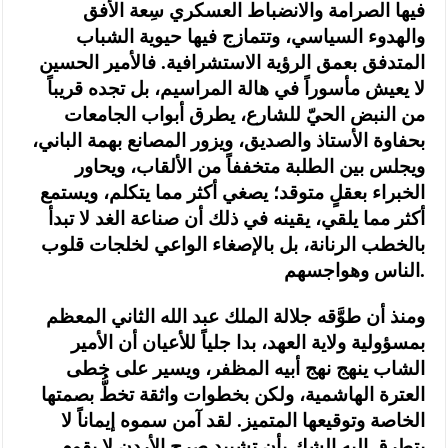
فيها الصرامة والانضباط العسكري سِعة الأفق
والهدوء السياسي، وتتمازج فيها حيوية الشباب
المتدفق بعمق الرؤية الاستشرافية. فالأمير الحسين
لا يعيش مأسوراً في هالة المراسيم، بل تجده قريباً
من النبض الحيّ للشارع، يطرق أبواب الجامعات
بحفاوة الأستاذ والصديق، ويزور المصانع بهمة الباني،
ويجلس بين الطلبة متخففاً من الألقاب، ويحاور
الخبراء بعقلٍ متوقد؛ يصغي أكثر مما يتكلم، ويستمع
أكثر مما يلقي، يقينه في ذلك أن صناعة الغد لا تبدأ
بالخطب الرنانة، بل بالإصغاء الواعي لخلجات قلوب
الناس وهواجسهم.
ومنذ أن طوَّقه جلالة الملك عبد الله الثاني المعظم
بمسؤولية ولاية العهد، بدا جلياً للأعيان أن الأمير
الشاب ينهج نهج أبيه المظفر، ويسير على خطى
العترة الهاشمية، ولكن بخطوات واثقة تخطُّ بصمتها
الخاصة وتوقيعها المتميز. لقد آمن سموه إيماناً لا
يتطرق إليه الشك بأن تشييد صرح الأردن لا يقوم