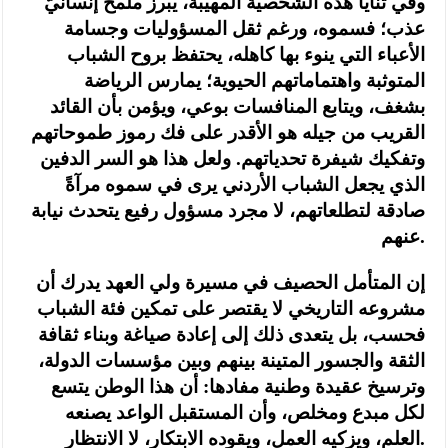
وفي ثنايا هذه الشخصية المهيبة، يبرز ملمح إنسانيّ
عذب؛ فسموه، ورغم ثقل المسؤوليات وجسامة
الأعباء التي ينوء بها كاهله، يحتفظ بروح الشباب
المتوثبة واهتماماتهم الحيوية؛ يمارس الرياضة
بشغف، ويتابع المنافسات بوعي، ويؤمن بأن القائد
القريب من جيله هو الأقدر على فك رموز طموحاتهم
وتفكيك شيفرة تحدياتهم. ولعل هذا هو السر الدفين
الذي يجعل الشباب الأردني يرى في سموه مرآةً
صادقة لتطلعاتهم، لا مجرد مسؤول رفيع يتحدث نيابة
عنهم.
إن المتأمل الحصيف في مسيرة ولي العهد يدرك أن
مشروعه التاريخي لا يقتصر على تمكين فئة الشباب
فحسب، بل يتعدى ذلك إلى إعادة صياغة وبناء ثقافة
الثقة والجسور المتينة بينهم وبين مؤسسات الدولة،
وترسيخ عقيدة وطنية مفادها: أن هذا الوطن يتسع
لكل مبدع ومخلص، وأن المستقبل الواعد يصنعه
العلم، ويزكيه العمل، ويقوده الابتكار، لا الانتظار.