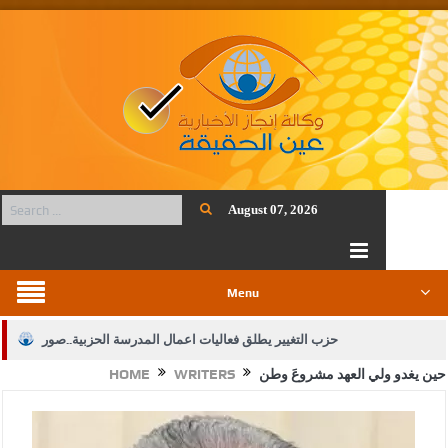
August 07, 2026
Menu
حزب التغيير يطلق فعاليات اعمال المدرسة الحزبية..صور
حين يغدو ولي العهد مشروعَ وطن
WRITERS
HOME
الجيش يفتح باب التجنيد لحملة البكالوريوس في الحقوق والقانون
بيان اجتماع عمّان:دعم الوصاية الهاشمية التاريخية على المقدسات