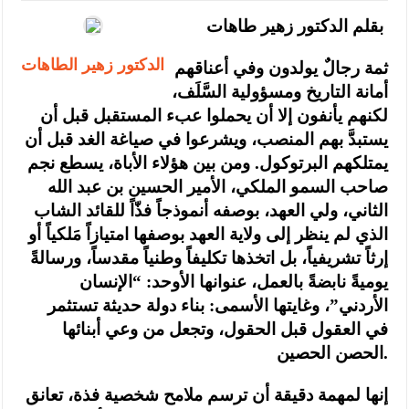
بقلم الدكتور زهير طاهات
الدكتور زهير الطاهات
ثمة رجالٌ يولدون وفي أعناقهم
أمانة التاريخ ومسؤولية السَّلَف،
لكنهم يأنفون إلا أن يحملوا عبء المستقبل قبل أن
يستبدَّ بهم المنصب، ويشرعوا في صياغة الغد قبل أن
يمتلكهم البرتوكول. ومن بين هؤلاء الأباة، يسطع نجم
صاحب السمو الملكي، الأمير الحسين بن عبد الله
الثاني، ولي العهد، بوصفه أنموذجاً فذّاً للقائد الشاب
الذي لم ينظر إلى ولاية العهد بوصفها امتيازاً مَلكياً أو
إرثاً تشريفياً، بل اتخذها تكليفاً وطنياً مقدساً، ورسالةً
يوميةً نابضةً بالعمل، عنوانها الأوحد: “الإنسان
الأردني”، وغايتها الأسمى: بناء دولة حديثة تستثمر
في العقول قبل الحقول، وتجعل من وعي أبنائها
الحصن الحصين.
إنها لمهمة دقيقة أن ترسم ملامح شخصية فذة، تعانق