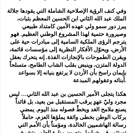
وفي كنف الرؤية الإصلاحية الشاملة التي يقودها جلالة
الملك عبد الله الثاني ابن الحسين المعظم بثبات،
يبرز دور سمو ولي عهده الأمين كامتداد طبيعي
وصيرورة حتمية لهذا المشروع الوطني العظيم. فهو
يترجم الرؤى الملكية السامية إلى مبادرات حية على
الأرض، ويحوّل الأفكار النظرية إلى مؤسسات قائمة،
ويقرن الطموحات بالإنجازات الفذة. إنه يتحرك بعقل
الدولة المتزن، وينبض بقلب الشاب الطامح، متسلحاً
بإيمان راسخ بأن الأردن لا يرتفع بنيانه إلا بسواعد
أبنائه وعقولهم المبدعة.
هكذا يتجلى الأمير الحسين بن عبد الله الثاني… ليس
مجرد وليّ عهدٍ يرقب المستقبل من بعيد، بل قائداً
يصنع ملامح الغد ويخطّ فصوله منذ اليوم. يمضي
بركاب الوطن بخطى واثقة يملؤها العزم، حاملاً
رسالة الهاشميين الخالدة، ومؤمناً بأن الأمم التي
تستثمر في شبابها، وتصون منارة العلم، وتشرع