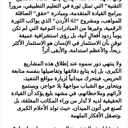
التقنية” التي تمثل ثورة في التعليم التطبيقي، مروراً
ببرامج القيادة المتقدمة، ومبادرة “حقق” الصاقلة
للمواهب، ومشروع “42 الأردن” الذي يواكب الثورة
الرقمية، وغيرها من المبادرات النوعية التي لم تكن
يوماً ردود أفعالٍ آنية، بل رؤى استشرافية عميقة
توقن بأن الاستثمار في الإنسان هو الاستثمار الأكثر
ربحاً، والأعظم استدامة، والأبقى أثراً.
ولا ينتهي دور سموه عند إطلاق هذه المشاريع
الكبرى، بل إنه يتابع دقائقها وتفاصيلها بنفسه متابعة
الحريص، فيتحرك ميدانياً لزيارة مواقع التنفيذ،
ويتحاور مع الشباب مواجهةً بلا حواجز، ويستمع
لآرائهم وملاحظاتهم، في مشهد بليغ يؤكد أن القيادة
الحقيقية لديه لا تُدار من وراء المكاتب المغلقة، بل
تُصنع في أتون الميدان، حيث تولد الأحلام الكبرى
وتصقل الأفكار الملهمة.