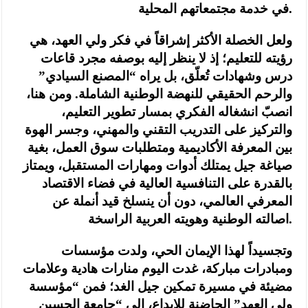
في خدمة مجتمعاتهم المحلية.
ولعل الخصلة الأكثر إشراقاً في فكر ولي العهد، هي
رؤيته للتعليم؛ إذ لا ينظر إليه بوصفه مجرد قاعات
درس وشهادات تُعلّق، بل يراه “المصنع السيادي”
والرحم الحقيقي للنهضة الوطنية الشاملة. ومن هنا،
انصبّ انشغاله الفكري بمسار تطوير التعليم،
والتركيز على التدريب التقني والمهني، وجسر الهوة
بين المعرفة الأكاديمية ومتطلبات سوق العمل، بغية
صياغة جيل يمتلك أدوات ومهارات المستقبل، ويمتاز
بالقدرة على التنافسية العالية في فضاء الاقتصاد
المعرفي العالمي، دون أن ينسلخ قيد أنملة عن
اصالته الوطنية وهويته العربية الراسخة.
وتجسيداً لهذا الإيمان الحي، ولدت مؤسسات
ومبادرات مباركة، غدت اليوم منارات هادية وعلامات
مضيئة في مسيرة تمكين جيل الغد؛ فمن “مؤسسة
ولي العهد” الحاضنة للإبداع، إلى “جامعة الحسين