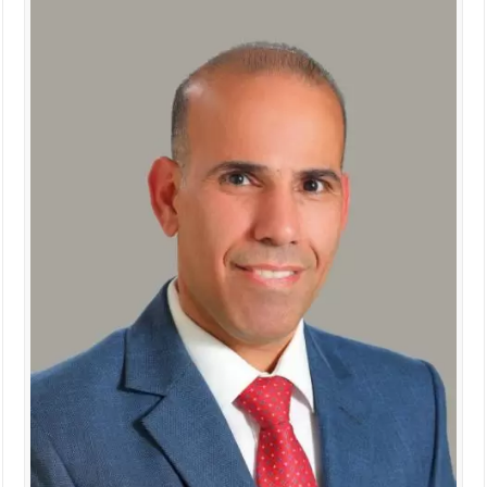
الإسلامية والمسيحية
الأمن يتلف 16 مليون حبة كبتاجون و1480 كغم مواد مخدرة
النواب يقر مشروع تعديل قانون الملكية العقارية
القاضي يلتقي رؤساء تحرير الصحف اليومية ويؤكد حرص مجلس النواب
على شراكة فاعلة مع الإعلام
دعوة المكلفين بخدمة العلم (الدفعة الثالثة) إلى مراجعة منصة خدمة
العلم
الملك يلتقي مجموعة من رفاق السلاح
الملك يتلقى اتصالا هاتفيا من العاهل البحريني
القاضي محمود أحمد فريحات.. مبارك ومزيدا من التوفيق