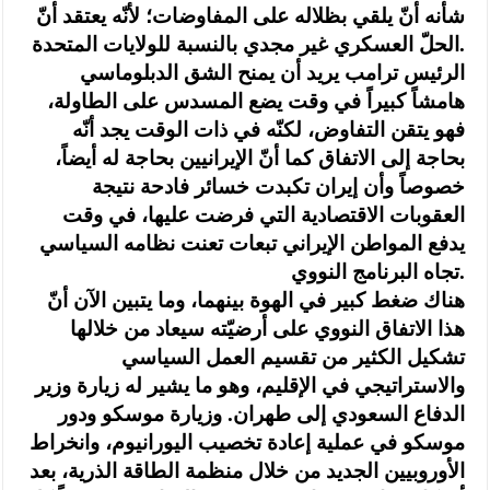
شأنه أنّ يلقي بظلاله على المفاوضات؛ لأنّه يعتقد أنّ
الحلّ العسكري غير مجدي بالنسبة للولايات المتحدة.
الرئيس ترامب يريد أن يمنح الشق الدبلوماسي
هامشاً كبيراً في وقت يضع المسدس على الطاولة،
فهو يتقن التفاوض، لكنّه في ذات الوقت يجد أنّه
بحاجة إلى الاتفاق كما أنّ الإيرانيين بحاجة له أيضاً،
خصوصاً وأن إيران تكبدت خسائر فادحة نتيجة
العقوبات الاقتصادية التي فرضت عليها، في وقت
يدفع المواطن الإيراني تبعات تعنت نظامه السياسي
تجاه البرنامج النووي.
هناك ضغط كبير في الهوة بينهما، وما يتبين الآن أنّ
هذا الاتفاق النووي على أرضيّته سيعاد من خلالها
تشكيل الكثير من تقسيم العمل السياسي
والاستراتيجي في الإقليم، وهو ما يشير له زيارة وزير
الدفاع السعودي إلى طهران. وزيارة موسكو ودور
موسكو في عملية إعادة تخصيب اليورانيوم، وانخراط
الأوروبيين الجديد من خلال منظمة الطاقة الذرية، بعد