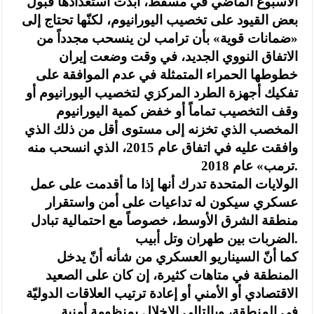
الأسبوع الماضي في مسقط، أبدت استعدادها قبول
بعض القيود على تخصيب اليورانيوم، لكنّها تحتاج إلى
«ضمانات قوية» بأن ترامب لن ينسحب مجدداً من
الاتفاق النووي الجديد، في وقت وضعت إيران
خطوطها الحمراء المتمثلة في عدم الموافقة على
تفكيك أجهزة الطرد المركزي لتخصيب اليورانيوم أو
وقف التخصيب تماماً أو خفض كمية اليورانيوم
المخصب الذي تخزنه إلى مستوى أقل من ذلك الذي
وافقت عليه في اتفاق عام 2015، الذي انسحب منه
ترمب» عام 2018.
الولايات المتحدة تدرك أنها إذا ما أقدمت على عمل
عسكري سيكون له تداعيات على أمن واستقرار
منطقة الشرق الأوسط، خصوصاً مع احتمالية تبادل
الضربات بين طهران وتل أبيب.
كما أنّ السيناريو العسكري من شأنه أنّ يدخل
المنطقة في متاهات كثيرة، إن كان على الصعيد
الاقتصادي أو الأمني أو إعادة ترتيب العلاقات الدوليّة
في المنطقة، وبالتالي الاخلال بمنظومة أمنية