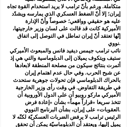
متكاملة. ورغم بأنّ ترامب لا يريد استخدام القوة تجاه
إيران؛ إلا أنّ الضغط العسكري الذي يمارسه ويشدّد
عليه هو حقيقي وواقعي؛ خصوصاً وأنّ الإدارة
الأميركية كانت قد قالت على لسان وزير خارجيتها،
إنّها تعتقد أنّ إيران تماطل في التوصل إلى اتفاق
نووي.
نائب ترامب جيمس ديفيد فانس والمبعوث الأميركي
ستيف ويتكوف يميلان إلى الدبلوماسية والتي هي إذ
أثمرت بنتائج سيكون من مصلحة المنطقة لابعادها
عن شبح الحرب. وفي حال عدم اهتمام إيران
بالحراك الدبلوماسي فإن تحولات جوهرية ستحدث
في طريقة التفاوض. في وقت رأى وزير الخارجية
الأميركي ماركو روبيو أن على الدول الأوروبية أن
تتخذ سريعا «قراراً مهماً» بشأن «إعادة فرض
العقوبات» على إيران، بشأن البرنامج النووي.
الرئيس ترامب لا يرفض الضربات العسكريّة لكنّه لا
يميل إليها، ويعتقد أن الدبلوماسيّة يمكن أن تحقق