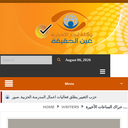
August 06, 2026
Menu
حزب التغيير يطلق فعاليات اعمال المدرسة الحزبية..صور
حراك الساعات الأخيرة ….
WRITERS
HOME
الجيش يفتح باب التجنيد لحملة البكالوريوس في الحقوق والقانون
بيان اجتماع عمّان:دعم الوصاية الهاشمية التاريخية على المقدسات