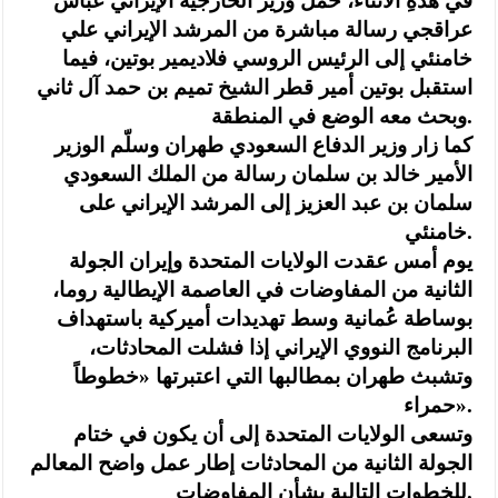
في هذهِ الأثناء، حمل وزير الخارجيّة الإيراني عباس
عراقجي رسالة مباشرة من المرشد الإيراني علي
خامنئي إلى الرئيس الروسي فلاديمير بوتين، فيما
استقبل بوتين أمير قطر الشيخ تميم بن حمد آل ثاني
وبحث معه الوضع في المنطقة.
كما زار وزير الدفاع السعودي طهران وسلّم الوزير
الأمير خالد بن سلمان رسالة من الملك السعودي
سلمان بن عبد العزيز إلى المرشد الإيراني على
خامنئي.
يوم أمس عقدت الولايات المتحدة وإيران الجولة
الثانية من المفاوضات في العاصمة الإيطالية روما،
بوساطة عُمانية وسط تهديدات أميركية باستهداف
البرنامج النووي الإيراني إذا فشلت المحادثات،
وتشبث طهران بمطالبها التي اعتبرتها «خطوطاً
حمراء».
وتسعى الولايات المتحدة إلى أن يكون في ختام
الجولة الثانية من المحادثات إطار عمل واضح المعالم
للخطوات التالية بشأن المفاوضات.