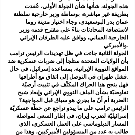
هذه الجولة، شأنها شأن الجولة الأولى، عُقدت
بطريقة غير مباشرة، بوساطة وزير خارجية سلطنة
عمان بدر البوسعيدي، وجاء اختيار مدينة روما
لاستضافة المحادثات بناءً على مقترح قدمه وزير
الخارجية العماني، ووافق عليه الطرفان الإيراني
والأميركي.
الجولة الثانية جاءت في ظل تهديدات الرئيس ترامب
بأن الولايات المتحدة ستلجأ إلى ضربات عسكرية ضد
المواقع النووية الإيرانية، بمساعدة إسرائيل، في حال
فشل طهران في التوصل إلى اتفاق مع أطرافها.
فهل ينجح هذا الحراك المكثّف في تثبيت أرضيّة
تفاوضيّة بشأن الملف النووي الإيراني وإبعاد شبح
الضربة أم أنّ ما يجري هو سباق قبل المواجهة؟!
الرئيس ترامب على ما يبدو تراجع عن خطّة عسكريّة
إسرائيليّة لضرب إيران، في إطار السعي لمواصلة
المسار الدبلوماسي على العمل العسكري، الذي
طالب به عدد من المسؤولين الأميركيين، وهذا من