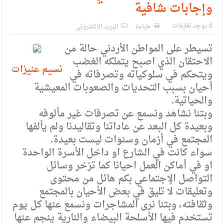
وإجابات شافية
لا يوجد تعليقات
طباعة
البريد الالكترونى
تسيطر على المواطن الأردني حالة من
الاحتقان الذي اصبح يتملكه الغضب
نسيم عنيزات
ويتحكم في سلوكياته وتصرفاته في
أحيان بسبب التحديات والصعوبات المعيشية
والحياتية.
وبتنا نشاهد ونسمع عن تصرفات غير مألوفه
وبعيدة كل البعد عن عاداتنا وتقاليدنا ولم يألفها
المجتمع في أزمان وسنوات ليست بعيدة.
سواء كانت في الشارع او داخل الأسرة الواحدة
او في أماكن العمل احيانا كما تزخر وسائل
التواصل الإجتماعي بكم هائل من محتوى
وتعليقات لا تليق في بعض الأحيان بالمجتمع
وثقافته، وبتنا نرى المشاجرات ونسمع عنها كل يوم
تستخدم فيها الأسلحة البيضاء والنارية ينجم عنها