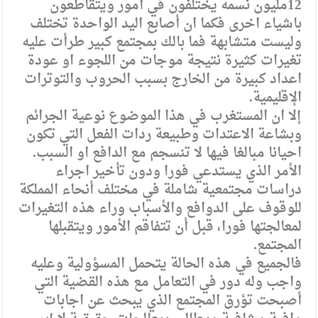
12مليون نسمه يختلفون في أمور ويتقاطعون
باشياء اخرى فكما ان أصابع اليد الواحدة تختلف
وليست متشابهة فما بالك بمجتمع كبير طرأت عليه
تغيرات كثيرة نتيجة موجات من اللجوء او عودة
اعداد كبيرة من الخارج بسبب الحروب والتوترات
الإقليمية.
إلا ان المستغرب في هذا الموضوع نوعية الجرائم
وبشاعة الاعتدات وطبيعة ردات الفعل التي تكون
احيانا مبالغا فيها لا تنسجم مع الدافع او السبب.
الأمر الذي يستدعي فورا ودون تأخير اجراء
دراسات مجتمعية شاملة في مختلف أنحاء المملكة
للوقوف على الدوافع والأسباب وراء هذه التغيرات
لمعالجتها فورا، قبل أن تتفاقم الأمور ويتقبلها
المجتمع.
فالجميع في هذه الحالة يتحمل المسؤولية وعليه
واجب وله دور في التعامل مع هذه القضية التي
أصبحت تؤرق المجتمع الذي يبحث عن اجابات