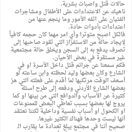
حالات قتل واصبات بشرية.
ناهيك عن الاعتداءات على الأطفال ومشاجرات
الفتيان على اتفه الأمور وما ينجم عنها من
اعتداءات بأدوات حادة.
فالكل اصبح متوترا وأي امر مهما كان حجمه كافياً
لإيجاد حالة من الاستفزاز التي تقود صاحبها إلى
تصرف يدفع به إلى السجن ويخلق حالة مجتمعية
غير مستقرة في بعض الأحيان.
فكم سمعنا عن جرائم قتل داخل الأسرة او في
الشارع وكان بعضها وليد لحظته وابن ساعته لو
أسعف الوقت مرتكبها لما أقدم على فعلته التي هز
بعضها الشارع الأردني ودفعه إلى طرح اسئلة
كثيرة عن الأسباب والدوافع التي من بينها او كما
يروج لها بعضها بسبب تعاطي البعض للممنوعات
او الكحول او أسباب نفسية وداخلية لكننا نعتقد
أنها ليست وحدها فهناك الكثير غيرها.
صحيح أننا في مجتمع يبلغ تعدادة ما يقارب الـ