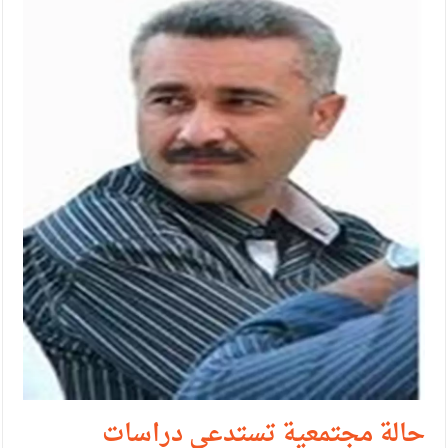
الإسلامية والمسيحية
الأمن يتلف 16 مليون حبة كبتاجون و1480 كغم مواد مخدرة
النواب يقر مشروع تعديل قانون الملكية العقارية
القاضي يلتقي رؤساء تحرير الصحف اليومية ويؤكد حرص مجلس
النواب على شراكة فاعلة مع الإعلام
دعوة المكلفين بخدمة العلم (الدفعة الثالثة) إلى مراجعة منصة خدمة
العلم
الملك يلتقي مجموعة من رفاق السلاح
الملك يتلقى اتصالا هاتفيا من العاهل البحريني
القاضي محمود أحمد فريحات.. مبارك ومزيدا من التوفيق
حالة مجتمعية تستدعي دراسات