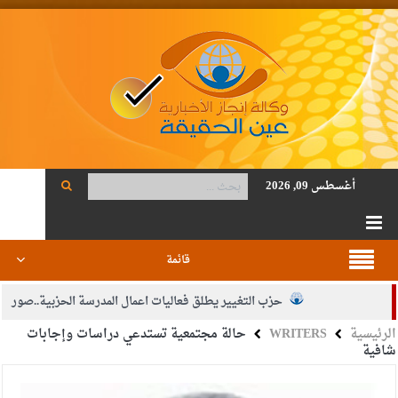
أغسطس 09, 2026
قائمة
حزب التغيير يطلق فعاليات اعمال المدرسة الحزبية..صور
الرئيسية
WRITERS
حالة مجتمعية تستدعي دراسات وإجابات
الجيش يفتح باب التجنيد لحملة البكالوريوس في الحقوق والقانون
شافية
بيان اجتماع عمّان:دعم الوصاية الهاشمية التاريخية على المقدسات