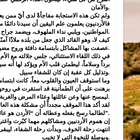
والأمان.
و​لم تكن هذه الاستجابة مفاجأةً لدى أيّ ممن يع
فالأردنيون يعلمون علم اليقين أن سيدنا دائمًا
المواطنين، ويلبي نداء الملهوف، ويضمد جراح المريض، ويكون السند لكل محتاج.
كيف لا، وهو القائد الذي جعل من بلده ملاذًا آمن
عصفت بها المشاكل بابتسامة دافئة وروح مضيافة، ليبقى الأردن دائمًا بلد الخير والمحبة.
​​في ذلك اللقاء الاستثنائي، جلس جلالته مع الأم
برداً وسلاماً، ليطمئن قلب الأم ويؤكد لها أنه 
وتذليل كل عقبة إن كان للشفاء سبيل.
وما استوقف العيون والقلوب معاً، كانت ابتسامة ا
برهنت على أن الطمأنينة قد استقرت في روحها، 
ليمسح عنها وعن عائلتها وعثاء المرض والغربة، ويعيد إليها نبض الأمل.
​لقد أكد هذا الموقف مجدداً أن مشكلة هذه العائ
لطالما رسخ بفعله وعطائه أن “الأردن هو عائلته الكبيرة”.
إن هموم الأردنيين ومشاكلهم مهما كبُرت واغتر
انتهت رحلة الخوف، وبدأت رحلة الشفاء، ليبقى الق
وبوصلة للنخوة التي لا تخيب.