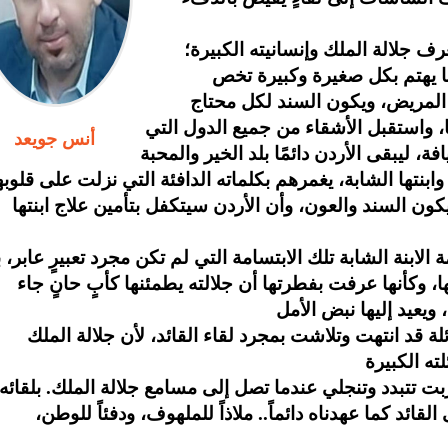
رف جلالة الملك وإنسانيته الكبيرة؛
 ما يهتم بكل صغيرة وكبيرة تخص
ًا، واستقبل الأشقاء من جميع الدول التي
أنس جويعد
 وابنتها الشابة، يغمرهم بكلماته الدافئة التي نزلت على قلوب
سيكون السند والعون، وأن الأردن سيتكفل بتأمين علاج ابنتها
لابنة الشابة تلك الابتسامة التي لم تكن مجرد تعبيرٍ عابر، 
وكأنها عرفت بفطرتها أن جلالته يطمئنها كأبٍ حانٍ جاء
لة قد انتهت وتلاشت بمجرد لقاء القائد، لأن جلالة الملك
بت تتبدد وتنجلي عندما تصل إلى مسامع جلالة الملك. بلقائه
ائد كما عهدناه دائماً.. ملاذاً للملهوف، ودفئاً للوطن،