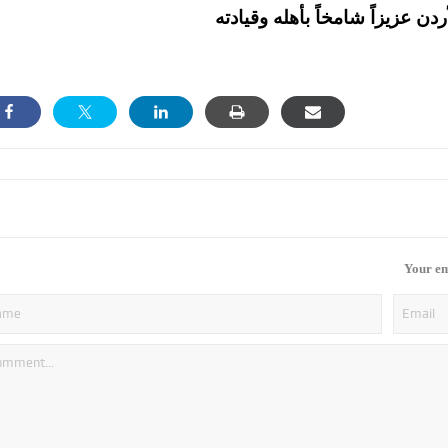
Your em