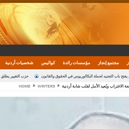
ز
مجتمع إنجاز
مؤسسات رائدة
كواليس
شخصيات أردنية
يفتح باب التجنيد لحملة البكالوريوس في الحقوق والقانون
حزب التغيير يطلق 
 الاغتراب ويُعيد الأمل لقلب شابة أردنية
WRITERS
HOME
بيان اجتماع عمّان:دعم الوصاية الهاشمية التاريخي
ف اليومية ويؤكد حرص مجلس النواب على شراكة فاعلة مع الإعلام
النواب يقر
الملك يلتقي مجموعة من رفاق السلاح
دعوة المكلفين بخدمة العلم (الدفعة 
القاضي محمود أحمد