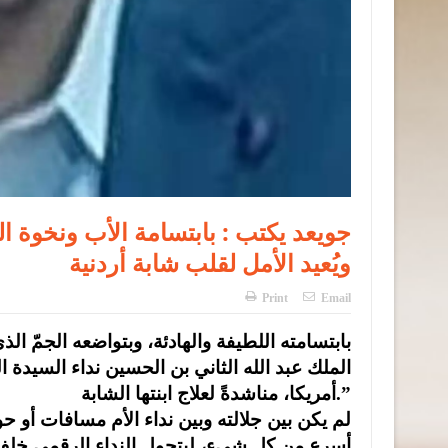
جويعد يكتب : بابتسامة الأب ونخوة ا
ويُعيد الأمل لقلب شابة أردنية
Print
Email
الملك عبد الله الثاني بن الحسين نداء السيدة 
أمريكا، مناشدةً لعلاج ابنتها الشابة.”
لم يكن بين جلالته وبين نداء الأم مسافات أو ح
أسرع من كل شيء، ليتحول النداء الرقمي خلف