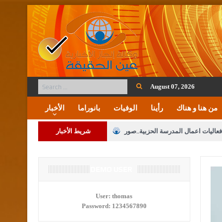
August 07, 2026
من هنا و هناك
رأينا
الوفيات
بانوراما
الأخبار
فعاليات اعمال المدرسة الحزبية..صور
شريط الأخبار
ة على المقدسات الإسلامية والمسيحية
 مشروع تعديل قانون الملكية العقارية
DEMO USER
الثالثة) إلى مراجعة منصة خدمة العلم
User:
thomas
Password:
1234567890
 فريحات.. مبارك ومزيدا من التوفيق