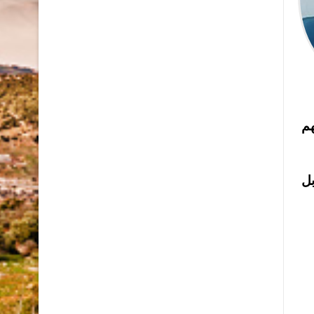
هم
بل