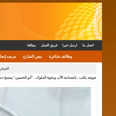
اتصل بنا
ارسل خبرا
فريق العمل
ميثاقنا
وظائف شاغرة
نبض الشارع
مرصد إنجا
الجيش 
جويعد يكتب : بابتسامة الأب ونخوة الملوك.. “أبو الحسين” يمسح دمعة
الأمن يتلف 16 مليون حبة كبتاجون و1480 كغم مواد مخدرة
القاضي يلتقي رؤساء تحرير الصح
الملك يتلقى اتصالا هاتفيا من العاهل البحريني