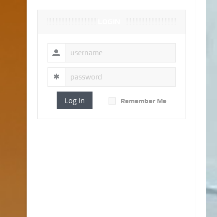
LOGIN
Log In
Remember Me