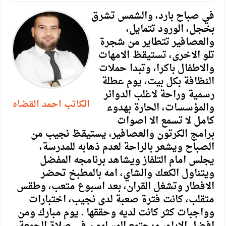
في صباح بارد، والشمس تشرق
بخجل، الورود تتمايل،
والعصافير تتطاير من شجرة
تلو الاخرى، تستيقظ الامهات
والاطفال باكرا، وتبدا حملات
النظافة بكل بيت، يوم عطلة
رسمية وراحة لاغلب الدوائر
الكاتب احمد القضاه
والمؤسسات، الحارة بهدوء
كامل لا تسمع الا اصوات
برامج الكرتون والعصافير، يستيقظ نجيب من
الصباح ويشعر بالراحة لعدم ذهابه للمدرسة،
يجلس امام التلفاز ويشاهد برنامجه المفضل
ويتناول الكعك والشاي، امه بالمطبخ تحضر
الافطار وتشغل القران، بعد اسبوع متعب، وطقس
متقلب، كانت فترة صعبة لدى نجيب، اختبارات
وواجبات كثر كانت لديه وحققها . يوم مبارك ومن