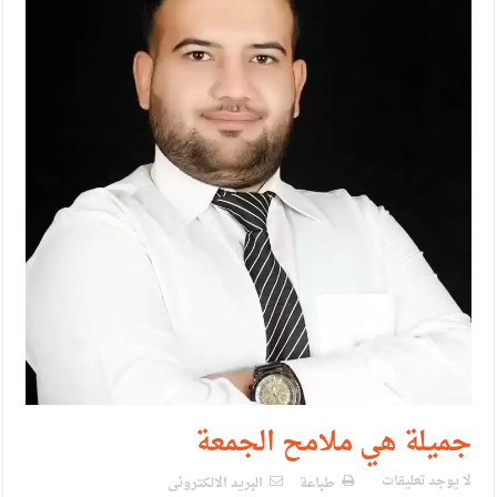
حزب التغيير يطلق فعاليات اعمال المدرسة الحزبية..صور
مدير مهرجان جرش.. نهج ميداني يؤمن بلغة الحوار والشراكة
جميلة هي ملامح الجمعة
لا يوجد تعليقات
طباعة
البريد الالكترونى