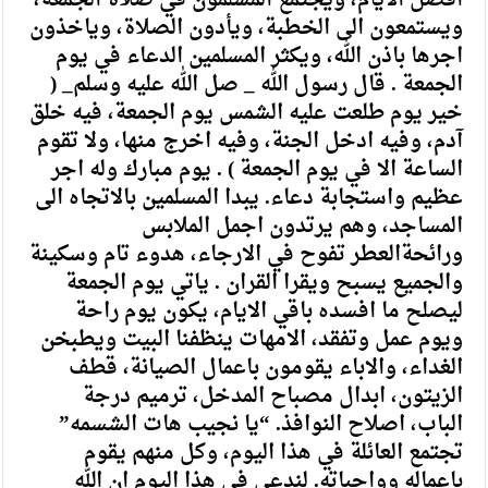
افضل الايام، ويجتمع المسلمون في صلاة الجمعة،
ويستمعون الى الخطبة، ويأدون الصلاة، وياخذون
اجرها باذن الله، ويكثر المسلمين الدعاء في يوم
الجمعة . قال رسول الله _ صل الله عليه وسلم_ (
خير يوم طلعت عليه الشمس يوم الجمعة، فيه خلق
آدم، وفيه ادخل الجنة، وفيه اخرج منها، ولا تقوم
الساعة الا في يوم الجمعة ) . يوم مبارك وله اجر
عظيم واستجابة دعاء. يبدا المسلمين بالاتجاه الى
المساجد، وهم يرتدون اجمل الملابس
ورائحةالعطر تفوح في الارجاء، هدوء تام وسكينة
والجميع يسبح ويقرا القران . ياتي يوم الجمعة
ليصلح ما افسده باقي الايام، يكون يوم راحة
ويوم عمل وتفقد، الامهات ينظفنا البيت ويطبخن
الغداء، والاباء يقومون باعمال الصيانة، قطف
الزيتون، ابدال مصباح المدخل، ترميم درجة
الباب، اصلاح النوافذ. “يا نجيب هات الشسمه”
تجتمع العائلة في هذا اليوم، وكل منهم يقوم
باعماله وواجباته. لندعي في هذا اليوم ان الله