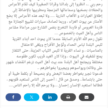
رحم ربي ..، انظروا إلى بلداتنا وقرانا الصغيرة كيف تقام الأعراس
والحفلات بصخبها وسماعاتها المزعجة ومطربيها بالإضافة إلى
إطلاق العيارات و الألعاب النارية …. ولا تبعد هذه الأعراس إلا بضع
الأمتار عن بيوت العزاء ، وربما تصادف سيارات تشييع الجنازة مع
فاردة العروس أو فاردة التخرج بنفس الشارع دون مراعاة مشاعر
الناس وأهل الميت بالخصوص …
نقول رحم الله الأيام السابقة عندما كان يموت احد أبناء القرية
تلبس البلدة لباس الحداد وتُؤجل الأفراح ويلغى الاحتفال
بالمناسبات ، و نساء القرية لا تلبس الثياب المزينة، حتى التلفاز
يمنع تشغيله في البيوت ، وإذا كان العيد قريب تكون طقوسه
مختلفة ويجتمع أهل البلدة عند بيت أهل الميت (رغم انقضاء شهور
على وفاته) ويواسوهم ويجبروا بخواطرهم ..
فدعونا نجبر بخواطر بعضنا البعض ولو بنصيحة أو بكلمة طيبة أو
حتى بابتسامة.. وصدق من قال : أحسِن إلى الناس تستعبد قلوبهم ،
فطالما استعبد الإنسان إحسانُ …ولا يرحم الله إلا راحم الناس….