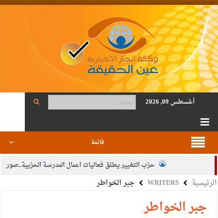
أغسطس 09, 2026
قائمة
حزب التغيير يطلق فعاليات اعمال المدرسة الحزبية..صور
الرئيسية
WRITERS
جبر الخواطر
الجيش يفتح باب التجنيد لحملة البكالوريوس في الحقوق والقانون
بيان اجتماع عمّان:دعم الوصاية الهاشمية التاريخية على المقدسات
جبر الخواطر