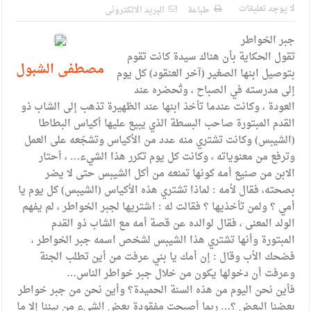
الإسلامية والمسيحية
لا يوجد تعليقات
طباعة
البريد الالكترونى
الأمن يتلف 16 مليون حبة كبتاجون و1480 كغم مواد مخدرة
جبر الخواطر
النواب يقر مشروع تعديل قانون الملكية العقارية
تقول الحكاية بأن هناك سيدة كانت تقوم
مصطفى الشبول
بتوصيل ابنها الصغير (آخر العنقود) كل يوم
القاضي يلتقي رؤساء تحرير الصحف اليومية ويؤكد حرص مجلس
إلى مدرسته في الصباح ، وتُحضره عند
العودة ، وكانت عندما تأخذ ابنها عند الظهيرة تذهب إلى الشاب ذو
النواب على شراكة فاعلة مع الإعلام
القدم المبتورة صاحب البسطة الذي يبيع عليها أكياس البطاطا
دعوة المكلفين بخدمة العلم (الدفعة الثالثة) إلى مراجعة منصة خدمة
(الشيبس) وكانت تشتري منه عدد من الأكياس وتشجّعه على العمل
وترفع من معنوياته ، وكانت كل يوم تكرر هذا الشيء… ، أحتار
العلم
الابن من صنيع أمه كونها تمنعه من أكل الشيبس حتى لا يضر
الملك يلتقي مجموعة من رفاق السلاح
بصحته، فقال لأمه : لماذا تشتري هذه الأكياس (الشيبس) كل يوم يا
أمي ؟ ولمن تأخذيها ؟ فقالت له : اشتريها لجبر الخواطر ، لم يفهم
الملك يتلقى اتصالا هاتفيا من العاهل البحريني
الولد المعنى ، فقال لوالده عن قصة أمه مع الشاب ذو القدم
المبتورة وأنها تشتري هذا الشيبس لشخص اسمه جبر الخواطر ،
القاضي محمود أحمد فريحات.. مبارك ومزيدا من التوفيق
فضحك الأب وقال : إن أمك يا بني عرفت من أين تطلب الجنة
وعرفت أن دخولها يكون من خلال جبر خواطر الناس…
فأين نحن اليوم من هذه السنة الحميدة؟ وأين نحن من جبر خواطر
بعضنا البعض ؟… ربما أصبحت مفقودة بعض الشيء من بيننا إلا ما