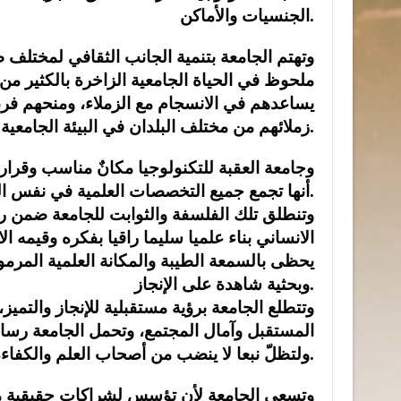
الجنسيات والأماكن.
وتهتم الجامعة بتنمية الجانب الثقافي لمختلف
ملحوظ في الحياة الجامعية الزاخرة بالكثير من 
يساعدهم في الانسجام مع الزملاء، ومنحهم فرص
زملائهم من مختلف البلدان في البيئة الجامعية.
وجامعة العقبة للتكنولوجيا مكانٌ مناسب وقرار
أنها تجمع جميع التخصصات العلمية في نفس المكان.
وتنطلق تلك الفلسفة والثوابت للجامعة ضمن رؤي
الانساني بناء علميا سليما راقيا بفكره وقيمه 
يحظى بالسمعة الطيبة والمكانة العلمية المرموق
وبحثية شاهدة على الإنجاز.
وتتطلع الجامعة برؤية مستقبلية للإنجاز والتمي
المستقبل وآمال المجتمع، وتحمل الجامعة رسالة
ولتظلّ نبعا لا ينضب من أصحاب العلم والكفاءة، وراية أردنية وهاشمية عالية لا تنكسر.
وتسعى الجامعة لأن تؤسس لشراكات حقيقية مع 