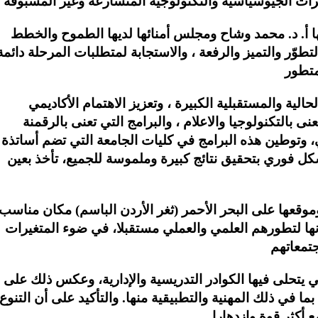
ها أ. د. محمد وشاح ومجلس أمنائها لديها الطموح والخطط
تطوّر والتميز والرفعة ، والاستجابة لمتطلبات المرحلة دائمة
الية والمستقبلية الكبيرة ، وتعزيز الاهتمام الأكاديمي
نى بالتكنولوجيا والاعلام ، والبرامج التي تعنى بالرقمنة
، وتوطين هذه البرامج في كليات الجامعة التي تضم أساتذة
شكل فوري بتحقيق نتائج كبيرة وملموسة للجميع، تأخذ بعين
 وموقعها على البحر الأحمر (ثغر الأردن الباسم) مكان مناسب
ها لتطورهم العلمي والعملي مستقبلا، في ضوء المتغيرات
ي يتحلى فيها الكوادر التدريسية والإدارية، وعكس ذلك على
ما في ذلك المهنية والتطبيقية منها. والتأكيد على أن التنوع