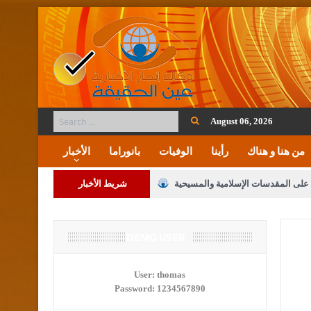
August 06, 2026
من هنا و هناك
رأينا
الوفيات
بانوراما
الأخبار
ة على المقدسات الإسلامية والمسيحية
شريط الأخبار
 مشروع تعديل قانون الملكية العقارية
لنواب على شراكة فاعلة مع الإعلام
DEMO USER
لملك يلتقي مجموعة من رفاق السلاح
User:
thomas
Password:
1234567890
فريحات.. مبارك وبكم تزهو المناصب