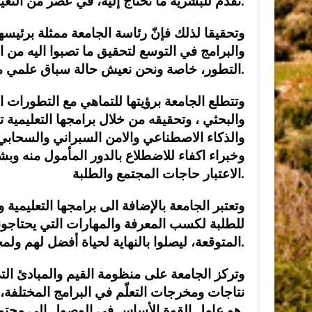
تقدم للبشرية ما تحتاج إليه، في عصر من التغيرات الجيوسياسية والتكنولوجية المتسارعة وغير المسبوقة.
وتحقيقا لذلك فإنّ رئاسة الجامعة ممثلة برئيس
والبرامج في التوسع لتحقيق ما تصبوا اليه من ال
التطور، خاصة ونحن نعيش حالة سباق علمي متطور.
وتتطلع الجامعة برؤيتها للتماهي مع التطورات الح
والبحثي ، وتحقيقه من خلال برامجها التعليمية تع
والذكاء الاصطناعي والامن السبراني والسحابي
وخبراء اكفاء للاضطلاع بالدور المأمول منه وب
الاعتبار حاجات المجتمع والطلبة.
وتعتبر الجامعة بالإضافة الى برامجها التعليمية
للطلبة لكسب المعرفة والمهارات التي يحتاجون
المتوقعة، ليصلوا بالنهاية لحياة أفضل لهم ولمجتمعاتهم.
وتركز الجامعة على منظومة القيم والمبادئ الت
نتاجات ومخرجات التعلّم في البرامج المختلفة، ب
هو عامل القوة الأساس في الوصول إلى مجتمع أكثر قوة وازدهارا.