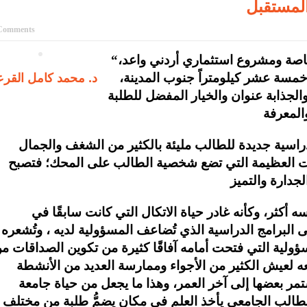
المستقبل
Comments
“تتربع جامعة العقبة للتكنولوجيا” كأول جامعة خاصة ومشروع استثماري أردني واعد،
د. محمد كامل القرع
خمسة عشر كيلومتراً جنوب المدينة،
الجذابة عنوان والخيار المفضل للطلبة
 دراسية جديدة للطالب مليئة بالكثير من الشغف والجمال
يات العظيمة التي تضع شخصية الطالب على المحك؛ فتصبح
أكثر، وكأنه غادر حياة الاتكال التي كانت سابقًا في
 البرامج الدراسية الذي تُضاعف المسؤولية لديه ، وتُشعره
سؤولية التي فتحت أمامه آفاقًا كثيرة من تكوين الصداقات م
دفعه لعيش الكثير من الأجواء وممارسة العديد من الأنشطة
ستمر بعضها إلى آخر العمر، وهذا ما يجعل من حياة جامعة
الطالب الجامعي يأخذ العلم في مكان يضمُّ طلبة من مختلف