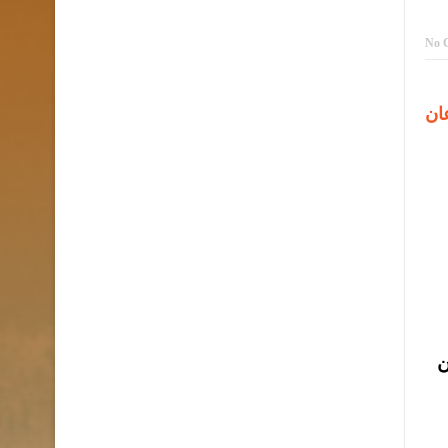
No 
ان
ن