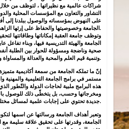
شراكات عالمية مع نظيراتها ، لتوظف من خلال 
التشاور والتعاون مع المؤسسات المحلية والدولية
على النهوض بمؤسساته والوصول ببلدنا إلى أفضل
الجامعة وخصوصيتها والحفاظ على إرثها الزاهي.
وتوظف جامعة العقبة إمكاناتها وطاقاتتها لتح
الجامعة والهيئة التدريسية فيها، وبناء تفاعل ع
صحية وناضجة ومسؤولة للحوار بين الطلبة أنف
وتنمية قيم العلم والمحبة والعدالة والمساواة والابتعاد عن التناحر والتنافر.
إنّ ما تملكه الجامعة من سمعة أكاديمية متميزة
مستمر في برامج الجامعة التعليمية والمهنية والت
هذه البرامج ملبية لحاجات الدولة والتّطور الذي
ومخرجاتها وحسب، بل يتخطّى ذلك للوصول بالب
جديدة تحتوي على إجابات علمية لمسائل مختلفة، ما زالت إجاباتها غامضة تحتاج البشرية الإجابة عنها.
وتعبر أهداف الجامعة ورسالتها عن اسمها لتكو
الجامعة، وقدرتها على تحقيق علاقة سليمة مع ا