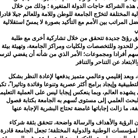
هذه الشراكة حاجات الدولة المتغيرة ؛ وذلك من خلال
 المختلفة لتخرّج الجامعة للوطن وللامة وللعالم جيلا قادرا
 المراتب بين الأمم مع التأكيد بصورة لا يمسّ استقلالية
قيق رؤىً جديدة تتحقق من خلال تشاركية أخرى مع طلبة
ابر للحدود وللتخصصات ولكليات ومراكز الجامعة، وتهيئة بيئة
سهم أفرادا ومجموعات؛ الأمر الذي من شأنه أن يفضي لترس
، وبعد إقليمي وعالمي متميز يدفعها لإعادة النظر بشكل
طبيقية وإيجاد برامج أكثر عصرية وتنوعا وفائدة وتاثيرا ً، تك
 يشهده العالم، وبما ينعكس إيجابا ليس على العملية التعليمي
حث العلمي إلى مستوى تُسهم به الجامعة بكتابة فصول
ن الرؤية والأهداف والرسالة واضحة، تتحقق بثقة شركاء
لمؤسسات الوطنية والدولية المختلفة؛ تجعل الجامعة قادرة 