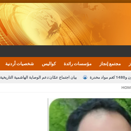
ز
مجتمع إنجاز
مؤسسات رائدة
كواليس
شخصيات أردنية
بيان اجتماع عمّان:دعم الوصاية الهاشمية التاريخي
HOM
تشكيلات إدارية واسعة في الداخلية (اسماء)
النواب يقر
نصة خدمة العلم
القاضي يلتقي رؤساء تحرير الصحف اليومية ويؤكد حرص مجلس ا
رك ومزيدا من التوفيق
الملك يتلقى اتصالا هاتفيا من العاهل البحريني
ا
عارف بيك 