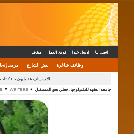
اتصل بنا
ارسل خبرا
فريق العمل
ميثاقنا
وظائف شاغرة
نبض الشارع
مرصد إنجا
الأمن يتلف 16 مليون حبة كبتاجون و1480 كغم مواد مخدرة
جامعة العقبة للتكنولوجيا: خطىً نحو المستقبل
WRITERS
E
دعوة المكلفين بخدمة العلم (الدفعة الثالثة) إلى مراجعة م
القاضي محمود أحمد فريحات.. مبا