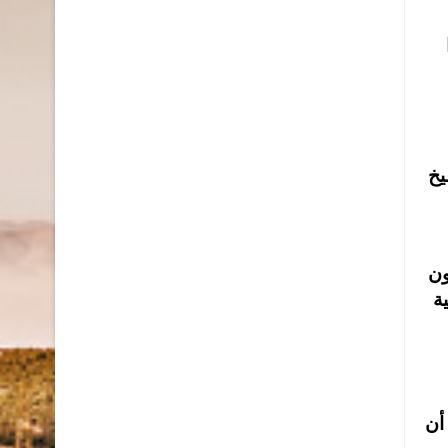
يخ
ون
ة
أن