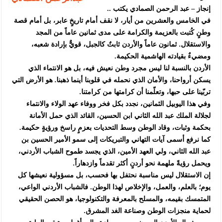
إنجاز – عبد الرحمن الصمادي يكتب ..
في الخامس والعشرين من أيار، لا نقف أمام تاريخٍ عابر، بل أمام قصة
وطنٍ كُتبت بالعزيمة والكرامة على مدى ثمانين عاماً من المجد
والاستقلال. ثمانون عاماً والأردن ثابتٌ كالجبل، قويٌّ بإرادة شعبه،
ومضيءٌ بقيادته الهاشمية الحكيمة.
الأردن بالنسبة لنا ليس مجرد وطن نعيش فيه، بل هو الانتماء الذي
يسكن أرواحنا، والأمان الذي نحمله في قلوبنا أينما ذهبنا. هو الأرض التي
تربّينا على حبها، وتعلّمنا أن كرامتها من كرامتنا.
وفي هذا اليوبيل الثمانين، نجدد بكل فخر ووفاء عهد الولاء والانتماء
لجلالة الملك عبد الله الثاني ابن الحسين، القائد الذي حمل الأمانة
بحكمة وثبات، وقاد الوطن وسط التحديات بعزمٍ راسخ ورؤيةٍ حكيمة.
كما نرفع أسمى آيات التهاني والتبريكات إلى سمو الأمير الحسين بن
عبد الله الثاني، ولي العهد الأمين، الذي يجسد طموح الشباب الأردني،
ويحمل رؤيةً ملهمة نحو أردنٍ أكثر تقدماً وازدهاراً.
إن الاستقلال ليس مناسبة نحتفل بها فحسب، بل مسؤولية نعيشها كل
يوم؛ بالعلم، والعمل، والإخلاص لهذا الوطن. فالشباب الأردني الواعي،
المتمسك بقيمه، والمسلح بالمعرفة والتكنولوجيا، هو الحصن الحقيقي
لحماية منجزات الوطن وصناعة الغد المشرق.