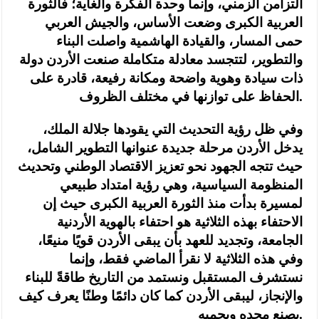
التزامن الزمني، وإنما وحدة الفكرة والغاية؛ فالثورة
العربية الكبرى وضعت الأساس، والجيش العربي
حمى المسار، والقيادة الهاشمية واصلت البناء
والتطوير، لتتجسد معادلة متكاملة صنعت الأردن دولة
ذات سيادة وهوية واضحة ومكانة رفيعة، قادرة على
الحفاظ على توازنها في مختلف الظروف.
وفي ظل رؤية التحديث التي يقودها جلالة الملك،
يدخل الأردن مرحلة جديدة عنوانها التطوير الشامل،
حيث تتجه الجهود نحو تعزيز الاقتصاد الوطني وتحديث
المنظومة السياسية، وهي رؤية امتداد طبيعي
لمسيرة بدأت منذ الثورة العربية الكبرى حيث إن
الاحتفاء بهذه الثلاثية هو احتفاء بالهوية الأردنية
الجامعة، وتجديد للعهد بأن يبقى الأردن قويًا منيعًا،
وفي هذه الثلاثية لا نقرأ الماضي فقط، وإنما
نستشرف المستقبل ونستمد من التاريخ طاقةً للبناء
والإنجاز، ليبقى الأردن كما كان دائمًا وطنًا يعرف كيف
يصنع مجده ويحميه.