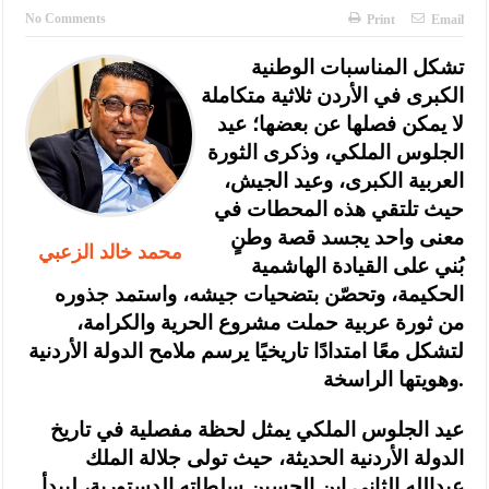
No Comments
Print
Email
تشكل المناسبات الوطنية
الكبرى في الأردن ثلاثية متكاملة
لا يمكن فصلها عن بعضها؛ عيد
الجلوس الملكي، وذكرى الثورة
العربية الكبرى، وعيد الجيش،
حيث تلتقي هذه المحطات في
معنى واحد يجسد قصة وطنٍ
محمد خالد الزعبي
بُني على القيادة الهاشمية
الحكيمة، وتحصّن بتضحيات جيشه، واستمد جذوره
من ثورة عربية حملت مشروع الحرية والكرامة،
لتشكل معًا امتدادًا تاريخيًا يرسم ملامح الدولة الأردنية
وهويتها الراسخة.
عيد الجلوس الملكي يمثل لحظة مفصلية في تاريخ
الدولة الأردنية الحديثة، حيث تولى جلالة الملك
عبدالله الثاني ابن الحسين سلطاته الدستورية، ليبدأ