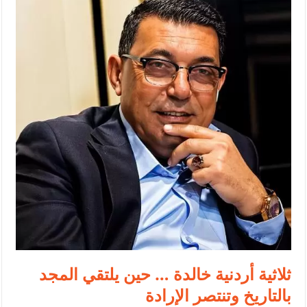
الأمن يتلف 16 مليون حبة كبتاجون و1480 كغم مواد مخدرة
النواب يقر مشروع تعديل قانون الملكية العقارية
القاضي يلتقي رؤساء تحرير الصحف اليومية ويؤكد حرص مجلس النواب
على شراكة فاعلة مع الإعلام
دعوة المكلفين بخدمة العلم (الدفعة الثالثة) إلى مراجعة منصة خدمة
العلم
الملك يلتقي مجموعة من رفاق السلاح
الملك يتلقى اتصالا هاتفيا من العاهل البحريني
القاضي محمود أحمد فريحات.. مبارك ومزيدا من التوفيق
عارف بيك فريحات.. مبارك وبكم تزهو المناصب
ثلاثية أردنية خالدة … حين يلتقي المجد
بالتاريخ وتنتصر الإرادة