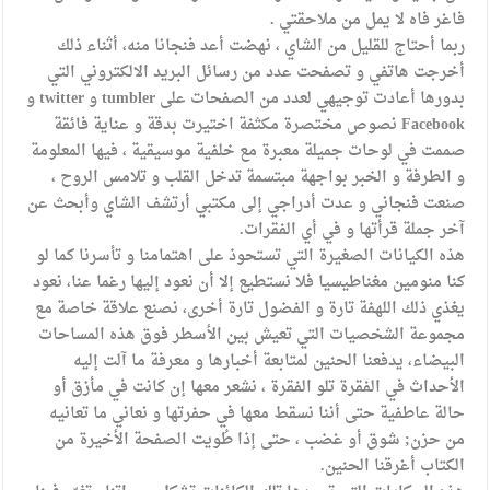
فاغر فاه لا يمل من ملاحقتي .
ربما أحتاج للقليل من الشاي ، نهضت أعد فنجانا منه، أثناء ذلك
أخرجت هاتفي و تصفحت عدد من رسائل البريد الالكتروني التي
بدورها أعادت توجيهي لعدد من الصفحات على tumbler و twitter و
Facebook نصوص مختصرة مكثفة اختيرت بدقة و عناية فائقة
صممت في لوحات جميلة معبرة مع خلفية موسيقية ، فيها المعلومة
و الطرفة و الخبر بواجهة مبتسمة تدخل القلب و تلامس الروح ،
صنعت فنجاني و عدت أدراجي إلى مكتبي أرتشف الشاي وأبحث عن
آخر جملة قرأتها و في أي الفقرات.
هذه الكيانات الصغيرة التي تستحوذ على اهتمامنا و تأسرنا كما لو
كنا منومين مغناطيسيا فلا نستطيع إلا أن نعود إليها رغما عنا، نعود
يغذي ذلك اللهفة تارة و الفضول تارة أخرى، نصنع علاقة خاصة مع
مجموعة الشخصيات التي تعيش بين الأسطر فوق هذه المساحات
البيضاء، يدفعنا الحنين لمتابعة أخبارها و معرفة ما آلت إليه
الأحداث في الفقرة تلو الفقرة ، نشعر معها إن كانت في مأزق أو
حالة عاطفية حتى أننا نسقط معها في حفرتها و نعاني ما تعانيه
من حزن; شوق أو غضب ، حتى إذا طُويت الصفحة الأخيرة من
الكتاب أغرقنا الحنين.