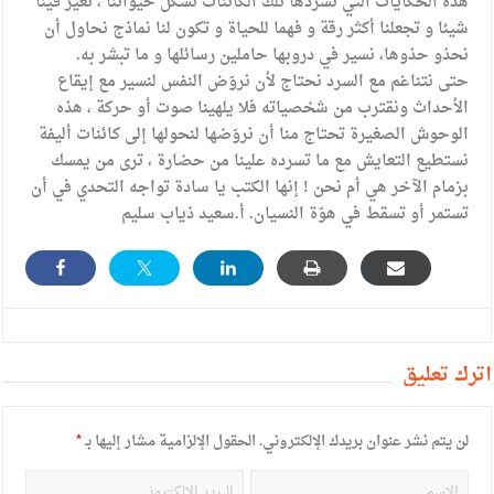
هذه الحكايات التي تسردها تلك الكائنات تشكل حيواتنا ، تغيّر فينا
شيئا و تجعلنا أكثر رقة و فهما للحياة و تكون لنا نماذج نحاول أن
نحذو حذوها، نسير في دروبها حاملين رسائلها و ما تبشر به.
حتى نتناغم مع السرد نحتاج لأن نروّض النفس لنسير مع إيقاع
الأحداث ونقترب من شخصياته فلا يلهينا صوت أو حركة ، هذه
الوحوش الصغيرة تحتاج منا أن نروّضها لنحولها إلى كائنات أليفة
نستطيع التعايش مع ما تسرده علينا من حضارة ، ترى من يمسك
بزمام الآخر هي أم نحن ! إنها الكتب يا سادة تواجه التحدي في أن
تستمر أو تسقط في هوّة النسيان. أ.سعيد ذياب سليم
أترك تعليق
لن يتم نشر عنوان بريدك الإلكتروني.
الحقول الإلزامية مشار إليها بـ
*