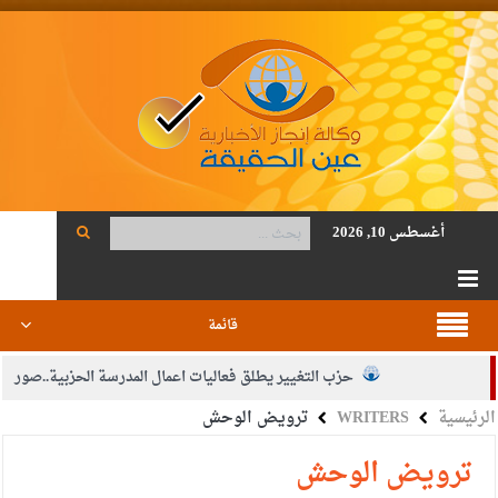
أغسطس 10, 2026
قائمة
حزب التغيير يطلق فعاليات اعمال المدرسة الحزبية..صور
الرئيسية
WRITERS
ترويض الوحش
الجيش يفتح باب التجنيد لحملة البكالوريوس في الحقوق والقانون
بيان اجتماع عمّان:دعم الوصاية الهاشمية التاريخية على المقدسات
ترويض الوحش