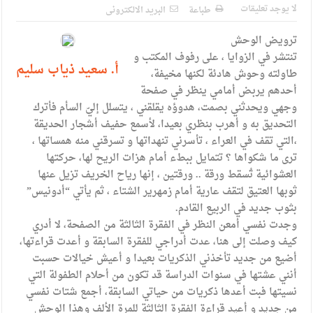
الإسلامية والمسيحية
لا يوجد تعليقات
طباعة
البريد الالكترونى
الأمن يتلف 16 مليون حبة كبتاجون و1480 كغم مواد مخدرة
ترويض الوحش
النواب يقر مشروع تعديل قانون الملكية العقارية
تنتشر في الزوايا ، على رفوف المكتب و
أ. سعيد ذياب سليم
طاولته وحوش هادئة لكنها مخيفة،
القاضي يلتقي رؤساء تحرير الصحف اليومية ويؤكد حرص مجلس
أحدهم يربض أمامي ينظر في صفحة
وجهي ويحدثني بصمت، هدوؤه يقلقني ، يتسلل إليّ السأم فأترك
النواب على شراكة فاعلة مع الإعلام
التحديق به و أهرب بنظري بعيدا، لأسمع حفيف أشجار الحديقة
دعوة المكلفين بخدمة العلم (الدفعة الثالثة) إلى مراجعة منصة خدمة
،التي تقف في العراء ، تأسرني تنهداتها و تسرقني منه همساتها ،
ترى ما شكواها ؟ تتمايل ببطء أمام هزات الريح لها، حركتها
العلم
العشوائية تُسقط ورقة .. ورقتين ، إنها رياح الخريف تزيل عنها
الملك يلتقي مجموعة من رفاق السلاح
ثوبها العتيق لتقف عارية أمام زمهرير الشتاء ، ثم يأتي “أدونيس”
بثوب جديد في الربيع القادم.
الملك يتلقى اتصالا هاتفيا من العاهل البحريني
وجدت نفسي أمعن النظر في الفقرة الثالثة من الصفحة، لا أدري
كيف وصلت إلى هنا، عدت أدراجي للفقرة السابقة و أعدت قراءتها،
القاضي محمود أحمد فريحات.. مبارك ومزيدا من التوفيق
أضيع من جديد تأخذني الذكريات بعيدا و أعيش خيالات حسبت
أنني عشتها في سنوات الدراسة قد تكون من أحلام الطفولة التي
نسيتها فبت أعدها ذكريات من حياتي السابقة، أجمع شتات نفسي
من جديد و أعيد قراءة الفقرة الثالثة للمرة الألف وهذا الوحش