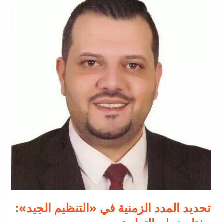
الإسلامية والمسيحية
الأمن يتلف 16 مليون حبة كبتاجون و1480 كغم مواد مخدرة
النواب يقر مشروع تعديل قانون الملكية العقارية
القاضي يلتقي رؤساء تحرير الصحف اليومية ويؤكد حرص مجلس النواب
على شراكة فاعلة مع الإعلام
دعوة المكلفين بخدمة العلم (الدفعة الثالثة) إلى مراجعة منصة خدمة
العلم
الملك يلتقي مجموعة من رفاق السلاح
الملك يتلقى اتصالا هاتفيا من العاهل البحريني
القاضي محمود أحمد فريحات.. مبارك ومزيدا من التوفيق
تحديد المدد الزمنية في «التنظيم الجيد»: