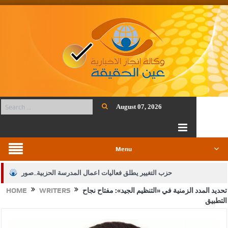
August 07, 2026
Menu
حزب التغيير يطلق فعاليات اعمال المدرسة الحزبية..صور
تحديد المدد الزمنية في «التنظيم الجيد»: مفتاح نجاح
WRITERS
HOME
الجيش يفتح باب التجنيد لحملة البكالوريوس في الحقوق والقانون
التطبيق
بيان اجتماع عمّان:دعم الوصاية الهاشمية التاريخية على المقدسات