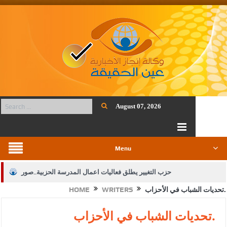
August 07, 2026
Menu
حزب التغيير يطلق فعاليات اعمال المدرسة الحزبية..صور
تحديات الشباب في الأحزاب.
WRITERS
HOME
الجيش يفتح باب التجنيد لحملة البكالوريوس في الحقوق والقانون
بيان اجتماع عمّان:دعم الوصاية الهاشمية التاريخية على المقدسات
تحديات الشباب في الأحزاب.