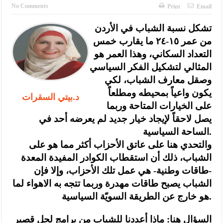
الإسلامية والمسيحية
No Comments
Print
Email
الأمن يتلف 16 مليون حبة كبتاجون و1480 كغم مواد مخدرة
تشكل نسبة الشباب في الأردن
من عمر ١٥-٢٤ ما يقارب خمس
النواب يقر مشروع تعديل قانون الملكية العقارية
التعداد السكاني، وهذا العمر هو
القاضي يلتقي رؤساء تحرير الصحف اليومية ويؤكد حرص مجلس النواب
المثالي لتشكيل الفكر السياسي
على شراكة فاعلة مع الإعلام
وصقل معارف الشباب، لكي
يكون واعياً بمحيطه ومطلعاً
د.بيتي السقرات
دعوة المكلفين بخدمة العلم (الدفعة الثالثة) إلى مراجعة منصة خدمة
على الخيارات المتاحة وربما
العلم
يصل لاحقاً لإيجاد خيار جديد لم يعرضه أحد في
الساحة السياسية.
الملك يلتقي مجموعة من رفاق السلاح
والتحدي هنا على عاتق الأحزاب أكثر مما هو على
الملك يتلقى اتصالا هاتفيا من العاهل البحريني
الشباب، ذلك أن استقطاب الكوادر المفيدة المعدة
-طاقات وطنية- هي عمل تلك الأحزاب، وإلا فإن
القاضي محمود أحمد فريحات.. مبارك ومزيدا من التوفيق
الشباب يصبح طاقات مهدرة وربما تتجه به الاهواء لما
هو خارج عن الطريقة السويّة السياسية.
السؤال هنا: ماذا أعددنا للشباب من برامج لحل قصير