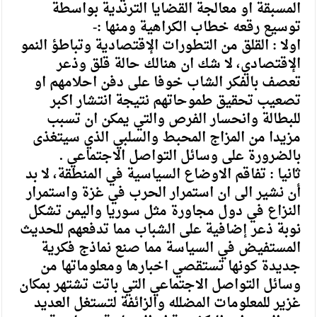
المسبقة او معالجة القضايا الترندية بواسطة
توسيع رقعه خطاب الكراهية ومنها :-
اولا : القلق من التطورات الإقتصادية وتباطؤ النمو
الإقتصادي، لا شك ان هنالك حالة قلق وذعر
تعصف بالفكر الشاب خوفا على دفن احلامهم او
تصعيب تحقيق طموحاتهم نتيجة انتشار اكبر
للبطالة وانحسار الفرص والتي يمكن ان تسبب
مزيدا من المزاج المحبط والسلبي الذي سيتغذى
بالضرورة على وسائل التواصل الاجتماعي .
ثانيا : تفاقم الاوضاع السياسية في المنطقة، لا بد
أن نشير الى ان استمرار الحرب في غزة واستمرار
النزاع في دول مجاورة مثل سوريا واليمن تشكل
نوبة ذعر إضافية على الشباب مما تدفعهم للحديث
المستفيض في السياسة مما صنع نماذج فكرية
جديدة كونها تستقصي اخبارها ومعلوماتها من
وسائل التواصل الاجتماعي التي باتت تشتهر بمكان
غزير للمعلومات المضلله والزائفة لتستغل العديد