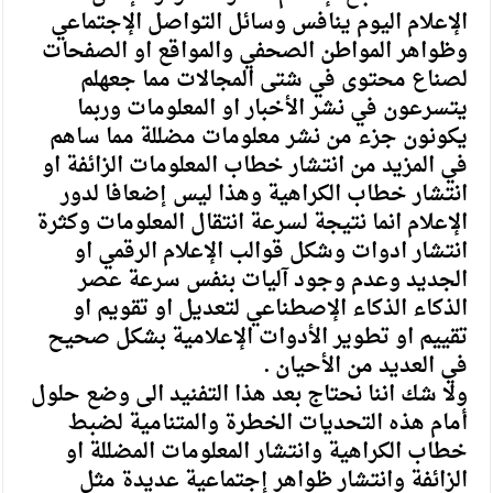
الإعلام اليوم ينافس وسائل التواصل الإجتماعي
وظواهر المواطن الصحفي والمواقع او الصفحات
لصناع محتوى في شتى المجالات مما جعهلم
يتسرعون في نشر الأخبار او المعلومات وربما
يكونون جزء من نشر معلومات مضللة مما ساهم
في المزيد من انتشار خطاب المعلومات الزائفة او
انتشار خطاب الكراهية وهذا ليس إضعافا لدور
الإعلام انما نتيجة لسرعة انتقال المعلومات وكثرة
انتشار ادوات وشكل قوالب الإعلام الرقمي او
الجديد وعدم وجود آليات بنفس سرعة عصر
الذكاء الذكاء الإصطناعي لتعديل او تقويم او
تقييم او تطوير الأدوات الإعلامية بشكل صحيح
في العديد من الأحيان .
ولا شك اننا نحتاج بعد هذا التفنيد الى وضع حلول
أمام هذه التحديات الخطرة والمتنامية لضبط
خطاب الكراهية وانتشار المعلومات المضللة او
الزائفة وانتشار ظواهر إجتماعية عديدة مثل