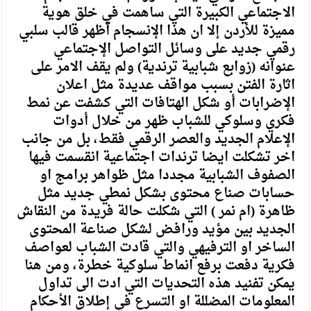
الاجتماعي الكبيرة التي ساهمت في خلق هوية
مميزة للأردن إلا ان هذا الإنسجام أظهر قالب سلبي
رقمي جديد على وسائل التواصل الإجتماعي
عنوانه (زوابع شبابية ترندية) ولم يقف الامر على
اثارة الفتن بسبب مواقف عديدة مثل اعلان
الإضرابات أو شكل الهتافات التي كشفت عن نمط
فكري وسلوكي للشباب ظهر من خلال أدوات
الإعلام الجديد والعصر الرقمي فقط، بل من جانب
اخر تشكلت ايضا ترندات اجتماعية انقسمت فيها
الصفوف الشبابية مجددا مثل ظواهر برامج او
حسابات صناع محتوى بشكل نمطي جديد مثل
ظاهرة (ام نمر ) التي شكلت حالة فريدة من النقاش
الجديد بين مؤيد ورافض لشكل صناعة المحتوى
الساخر او الترفيهي والتي قادت الشباب لعواصف
فكرية دفعت برفع انماط سلوكية خطرة، ومن هنا
يمكن تفنيد هذه التحديات التي ادت الى تداول
المعلومات المضللة او التسرع في إطلاق الأحكام