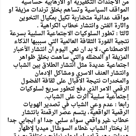
من الاجندات التكفيرية او الارهابية حساسية
المواقف السياسية وتساهم بخلق ترندات مزيفة او
مواقف عدائية متضاربة تكيل بمكيال التخوين
واثارة الفتن وانتشار خطاب الكراهية .
ثالثا : تطور السلوكيات الاجتماعية السلبية بسرعة
نتجية الفورة الثقافة العالمية التي سبببها الذكاء
الاصطناعي، لا بد ان نعي اليوم ان انتشار الأخبار
المزيفة او المضلله والتي ساهمت بخلق ظواهر
اجتماعية عديدة مثل انتشار الطلاق بين الشباب
وانتشار العنف الاسري ومشاكل الإدمان
والمخدرات نتيجة الاقبال على ثقافة الفضول
الرقمي الامر الذي دفع لتطور سريع لسلوكيات
إجتماعية سلبية أثرت على الشباب.
رابعا : عدم وعي الشباب في تصدير الهويات
الرقمية الواقعية، يتسم عصر الرقمنة بانتشار
خطاب غير واقعي سواء سلبي جدا او ايجابي جدا
إذ يختار الشباب غطاء السوشال ميديا لإظهار