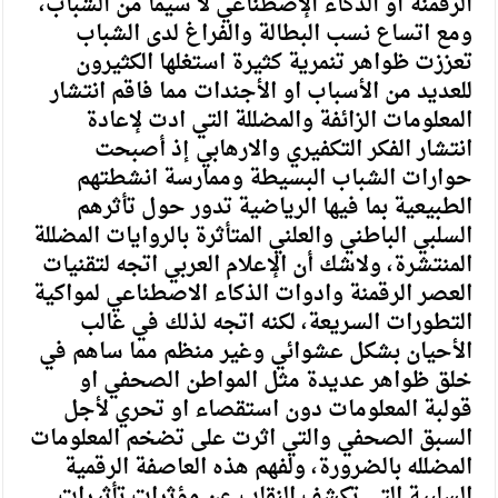
الرقمنة او الذكاء الإصطناعي لا سيما من الشباب،
ومع اتساع نسب البطالة والفراغ لدى الشباب
تعززت ظواهر تنمرية كثيرة استغلها الكثيرون
للعديد من الأسباب او الأجندات مما فاقم انتشار
المعلومات الزائفة والمضللة التي ادت لإعادة
انتشار الفكر التكفيري والارهابي إذ أصبحت
حوارات الشباب البسيطة وممارسة انشطتهم
الطبيعية بما فيها الرياضية تدور حول تأثرهم
السلبي الباطني والعلني المتأثرة بالروايات المضللة
المنتشرة، ولاشك أن الإعلام العربي اتجه لتقنيات
العصر الرقمنة وادوات الذكاء الاصطناعي لمواكية
التطورات السريعة، لكنه اتجه لذلك في غالب
الأحيان بشكل عشوائي وغير منظم مما ساهم في
خلق ظواهر عديدة مثل المواطن الصحفي او
قولبة المعلومات دون استقصاء او تحري لأجل
السبق الصحفي والتي اثرت على تضخم المعلومات
المضلله بالضرورة، ولفهم هذه العاصفة الرقمية
السلبية التي تكشف النقاب عن مؤثرات تأثيرات