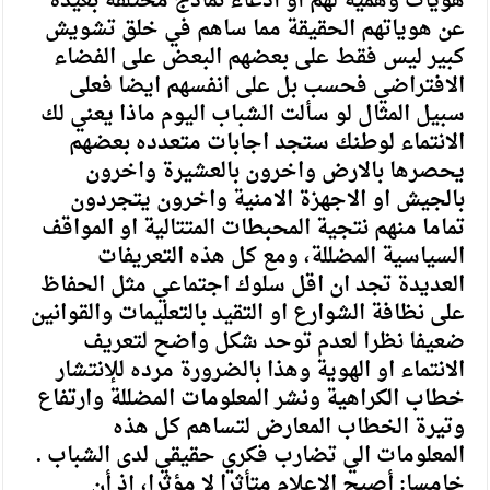
هويات وهمية لهم او ادعاء نماذج مختلفة بعيدة
عن هوياتهم الحقيقة مما ساهم في خلق تشويش
كبير ليس فقط على بعضهم البعض على الفضاء
الافتراضي فحسب بل على انفسهم ايضا فعلى
سبيل المثال لو سألت الشباب اليوم ماذا يعني لك
الانتماء لوطنك ستجد اجابات متعدده بعضهم
يحصرها بالارض واخرون بالعشيرة واخرون
بالجيش او الاجهزة الامنية واخرون يتجردون
تماما منهم نتجية المحبطات المتتالية او المواقف
السياسية المضللة، ومع كل هذه التعريفات
العديدة تجد ان اقل سلوك اجتماعي مثل الحفاظ
على نظافة الشوارع او التقيد بالتعليمات والقوانين
ضعيفا نظرا لعدم توحد شكل واضح لتعريف
الانتماء او الهوية وهذا بالضرورة مرده للإنتشار
خطاب الكراهية ونشر المعلومات المضللة وارتفاع
وتيرة الخطاب المعارض لتساهم كل هذه
المعلومات الي تضارب فكري حقيقي لدى الشباب .
خامسا: أصبح الإعلام متأثرا لا مؤثرا، إذ أن