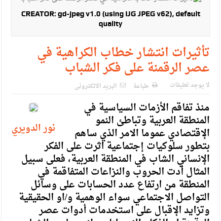
الإسلامية والمسيحية
CREATOR: gd-jpeg v1.0 (using IJG JPEG v62), default
الأمن يتلف 16 مليون حبة كبتاجون و1480 كغم مواد مخدرة
quality
النواب يقر مشروع تعديل قانون الملكية العقارية
تأثيرات انتشار خطاب الكراهية في
القاضي يلتقي رؤساء تحرير الصحف اليومية ويؤكد حرص مجلس
عصر الرقمنة على فكر الشباب
النواب على شراكة فاعلة مع الإعلام
لا يوجد تعليقات
طباعة
البريد الالكترونى
دعوة المكلفين بخدمة العلم (الدفعة الثالثة) إلى مراجعة منصة خدمة
منذ تفاقم الأزمات السياسية في
العلم
المنطقة العربية وتباطئ النمو
نور الدويري
الإقتصادي عموما الامر الذي ساهم
الملك يلتقي مجموعة من رفاق السلاح
بتطور سلوكيات إجتماعية اثرت على الفكر
الملك يتلقى اتصالا هاتفيا من العاهل البحريني
الإنساني الشاب في المنطقة العربية، فعلى سبيل
المثال أدت الحروب والنزاعات المتفاقمة في
القاضي محمود أحمد فريحات.. مبارك ومزيدا من التوفيق
المنطقة من ارتفاع عدد الحسابات على وسائل
التواصل الاجتماعي سواء الوهمية و/او الحقيقية
وتزايد الإقبال على استخدمات أدوات عصر