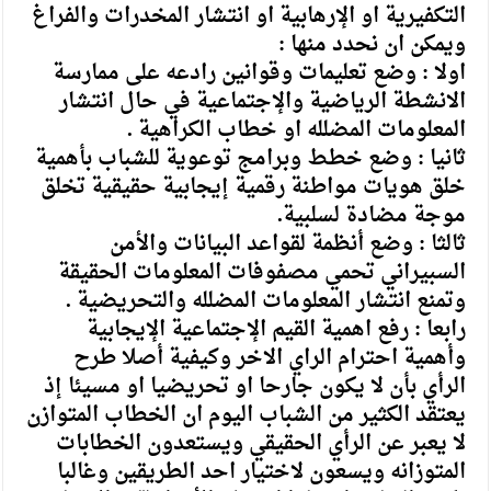
التكفيرية او الإرهابية او انتشار المخدرات والفراغ
ويمكن ان نحدد منها :
اولا : وضع تعليمات وقوانين رادعه على ممارسة
الانشطة الرياضية والإجتماعية في حال انتشار
المعلومات المضلله او خطاب الكراهية .
ثانيا : وضع خطط وبرامج توعوية للشباب بأهمية
خلق هويات مواطنة رقمية إيجابية حقيقية تخلق
موجة مضادة لسلبية.
ثالثا : وضع أنظمة لقواعد البيانات والأمن
السبيراني تحمي مصفوفات المعلومات الحقيقة
وتمنع انتشار المعلومات المضلله والتحريضية .
رابعا : رفع اهمية القيم الإجتماعية الإيجابية
وأهمية احترام الراي الاخر وكيفية أصلا طرح
الرأي بأن لا يكون جارحا او تحريضيا او مسيئا إذ
يعتقد الكثير من الشباب اليوم ان الخطاب المتوازن
لا يعبر عن الرأي الحقيقي ويستعدون الخطابات
المتوزانه ويسعون لاختيار احد الطريقين وغالبا