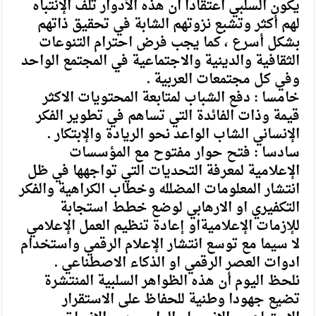
يكون السلبي اعتقادا ان هذه الأدوار تلف الإنتباه
لهم أكثر وتشبع نزوتهم الشابة في تحقيق ذاتهم
بشكل أسرع ، كما يجب فرض احترام التنوعات
الثقافية والدينية والاجتماعية في المجتمع الواحد
وفي كل مجتمعات العربية .
خامسا : دفع الشباب لمتابعة المحتويات الاكثر
قيمة وذات الفائدة التي تساهم في تطوير الفكر
الإنساني الشاب الواعد نحو الريادة والإبتكار .
سادسا : فتح حوار مفتوح مع المؤسسات
الإعلامية لمعرفة التحديات التي تواجهها في ظل
انتشار المعلومات المضلله وخطاب الكراهية والفكر
التكفيري او الارهابي لوضع خطط استجابة
للإزمات الإعلاميةاو إعادة تنظيم العمل الإعلامي
لا سيما مع توسع انتشار الإعلام الرقمي واستخدام
ادوات العصر الرقمي او الذكاء الاصطناعي .
نلحظ اليوم أن هذه الظواهر السلبية المنتشرة
تضيع جهودا وطنية للحفاظ على الاستقرار