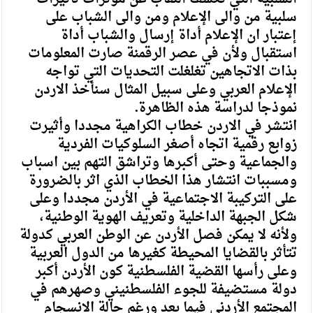
سلبية من والى الإعلام ومن والى الشباب على
إعتبار ان الإعلام أداة إرسال والشباب أداة
استقبال ولأن في عصر الرقمنة صارت المعلومات
بذات الاتجاهين تغلغلت التحديات التي تواجه
الإعلام العربي وعلى سبيل المثال سنأخذ الاردن
نموذجا لدراسة هذه الظاهرة.
انتشر في الاردن خطاب الكراهية مجددا وأثيرت
زوابع رقمية اتجاه أصغر السلوكيات الفردية
والجماعية وحتى أكبرها وتراشق التهم بين اسباب
ومسببات انتشار هذا الخطاب الذي اثر بالضرورة
على التركيبة الاجتماعية في الأردن مجددا وعلى
شكل الجبهة الداخلية وتعريف الهوية الوطنية،
ولأنه لا يمكن فصل الأردن عن الوطن العربي كدولة
تتأثر بالقضايا المحيطة كغيرها من الدول العربية
وعلى رأسها القضية الفلسطنية كون الأردن أكبر
دولة مستضيفة للجوء الفلسطنيني وصهرهم في
المجتمع الأردني فيما بعد ورغم حالة الانسجام