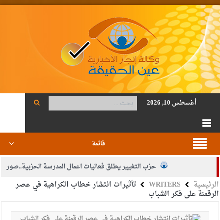
أغسطس 10, 2026
قائمة
حزب التغيير يطلق فعاليات اعمال المدرسة الحزبية..صور
الرئيسية
WRITERS
تأثيرات انتشار خطاب الكراهية في عصر
الجيش يفتح باب التجنيد لحملة البكالوريوس في الحقوق والقانون
الرقمنة على فكر الشباب
بيان اجتماع عمّان:دعم الوصاية الهاشمية التاريخية على المقدسات