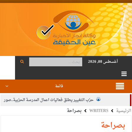
أغسطس 08, 2026
قائمة
حزب التغيير يطلق فعاليات اعمال المدرسة الحزبية..صور
الرئيسية
WRITERS
بصراحة
الجيش يفتح باب التجنيد لحملة البكالوريوس في الحقوق والقانون
بيان اجتماع عمّان:دعم الوصاية الهاشمية التاريخية على المقدسات
بصراحة