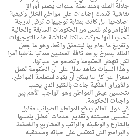
جلالة الملك ومنذ ستة سنوات يصدر أوراق
نقاشية قدمت إضاءات على مواطن الخلل وكيفية
إصلاحها، بل كانت بمثابة توجيهات ترقى لدرجة
الأوامر ولم نلمس من الحكومات السابقة والحالية
تحديدا أنها حركت ساكنا لمناقشة هذه التوجيهات
وتفريغ ما جاء بها ليتحقق واقعا. وهو ما جعل
الملك يصرخ بوجه كافة المعنيين معاتبا غاضبا آمرا
لكي تنهض الحكومة وتصحو من سباتها.
وهذا السبات شاهد يدلل على أن الحكومة تعمل
بمعزل عن كل ما يمكن أن يقود لمصلحة المواطن.
والأوراق الملكية جاءت بالكثير الذي يصب
بتحسين عيش المواطن وهو الواجب الأهم بين
واجبات الحكومة.
في دول العالم يدفع المواطن الضرائب مقابل
تحسين معيشته وتقديم خدمات أفضل يلمسها
بالشارع والوظيفة والراتب والمشاريع والخطط
والبرامج التي تنعكس على حياته ومستقبله