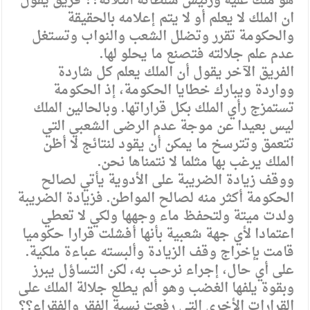
هو ملك عليه ورئيس سلطاته الثلاثة؟؟ فريق يقول
ان الملك لا يعلم أو لا يتم إعلامه بالحقيقة
والحكومة تقرر وتضلل الشعب والنواب وتستغل
عدم علم جلالته فتصنع ما يحلو لها.
الفريق الآخر يقول أن الملك يعلم كل شاردة
وواردة ويبارك خطايا الحكومة، إذ الحكومة
تستمزج رأي الملك بكل قراراتها. وبالحالين الملك
ليس بعيدا عن موجة عدم الرضى الشعبي التي
تتعمق وتترسخ ما يمكن أن يقود لنتائج لا أظن
الملك يرغب بها مثلما لا نتمناها نحن.
ووقف زيادة الضريبة على الأدوية يأتي لصالح
الحكومة أكثر منه لصالح المواطن. فزيادة الضريبة
ولدت ميتة ولتحفظ ماء وجهها ولكي لا تعطي
اعتمادا لأي جهة شعبية بأنها أفشلت قرارا حكوميا
قامت بإخراج وقف الزيادة وألبسته عباءة ملكية.
على أي حال، إجراء نرحب به، لكن التساؤل يبرز
وبقوة يلفها الغضب وهو ألم يطلع جلالة الملك على
القرارات الأخرى التي رفعت نسبة الفقر والفقراء؟؟