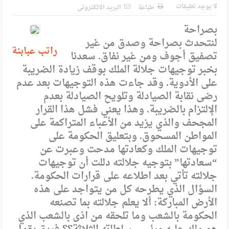
الإسلامية والمسيحية
لا يوجد تعليقات
طباعة
البريد الالكترونى
الأمن يتلف 16 مليون حبة كبتاجون و1480 كغم مواد مخدرة
بصراحة
لنتحدث بصراحة وصدق من غير
النواب يقر مشروع تعديل قانون الملكية العقارية
راتب عبابنة
تصفيق أجوف ومن غير نفاق. سعدنا
القاضي يلتقي رؤساء تحرير الصحف اليومية ويؤكد حرص مجلس
بخبر توجيهات جلالة الملك بوقف زيادة الضريبة
النواب على شراكة فاعلة مع الإعلام
على الأدوية. وقد جاءت هذه التوجيهات بعد عدم
رضى نقابة الصيادلة وتلويح الصيادلة بعدم
دعوة المكلفين بخدمة العلم (الدفعة الثالثة) إلى مراجعة منصة خدمة
الإلتزام بالضريبة. وهذا يعني فشل هذا القرار
العلم
المجحف والذي يزيد من الأعباء المتراكمة على
المواطن المسحوق. وبتعليق الحكومة على
الملك يلتقي مجموعة من رفاق السلاح
توجيهات الملك وكعادتها مدحت وعبرت عن
الملك يتلقى اتصالا هاتفيا من العاهل البحريني
“سعادتها” بتوجيه جلالته دللت أن توجيهات
جلالته تأتي بعد اطلاعه على قرارات الحكومة.
القاضي محمود أحمد فريحات.. مبارك ومزيدا من التوفيق
السؤال الذي يطرحه كل من يتواجد على هذه
الأرض المباركة: ألا يعلم جلالته بما تصنعه
الحكومة بالشعب وما تلحقه من اذى بالشعب الذي