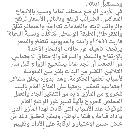
ومستقبل أبنائه.
في الأردن الوضع مختلف تماما ويسير بالإتجاع
المعاكس. الضرائب ترتفع وبالتالي الأسعار ترتفع
والرواتب ثابتة والخدمات تتراجع والمصانع تغلق
والفقر طال الطبقة الوسطى فتآكلت ونسبة البطالة
قاربت 30% أو زادت والمديونية تنتفخ والعجز
يرتجف. ناهيك عن حالات الإنتحار الآخذة
بالإرتفاع والسطو والسرقة والإختناق الإجتماعي.
من الصعب أن تجد شابا يستطيع الزواج قبل سن
الثلاثين. الكثير من البنات بلغن سن العنوسة
لأسباب تعلمها الحكومة. وهذا بدوره يخلق مشاكل
اجتماعية تنعكس برمتها على المناخ العام بالبلد.
للخروج من المأزق لا بد من التفكير الجاد والعمل
المخلص للخروج بآلية تسبر غور الوضع العام
للوقوف عند الأسباب التي قادت لهذا المأزق الذي
يزداد قتامة وفتكا بالوطن. ويمكن تحقيق ذلك من
خلال حسن الإختيار والرقابة على الأداء وتقييم