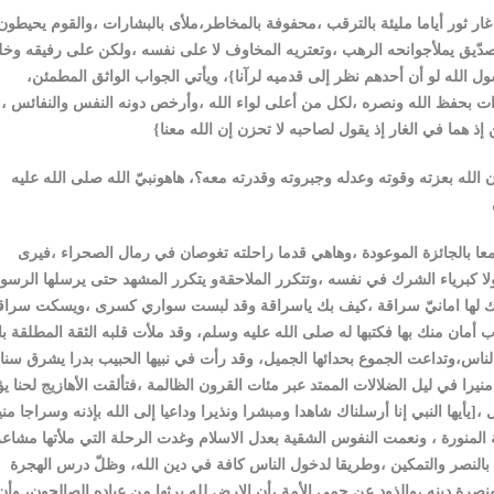
صدّيق يملأجوانحه الرهب ،وتعتريه المخاوف لا على نفسه ،ولكن على رفيقه وخل
ول الله لو أن أحدهم نظر إلى قدميه لرآنا}، ويأتي الجواب الواثق المطمئن،
بشرات بحفظ الله ونصره ،لكل من أعلى لواء الله ،وأرخص دونه النفس والنفائس ، 
لله بعزته وقوته وعدله وجبروته وقدرته معه؟، هاهونبيّ الله صلى الله عليه
 بالجائزة الموعودة ،وهاهي قدما راحلته تغوصان في رمال الصحراء ،فيرى
لا كبرياء الشرك في نفسه ،وتتكرر الملاحقةو يتكرر المشهد حتى يرسلها الرسو
حك لها امانيّ سراقة ،كيف بك ياسراقة وقد لبست سواري كسرى ،ويسكت سراق
أمان منك بها فكتبها له صلى الله عليه وسلم، وقد ملأت قلبه الثقة المطلقة با
 الناس،وتداعت الجموع بحدائها الجميل، وقد رأت في نبيها الحبيب بدرا يشرق سنا
را في ليل الضلالات الممتد عبر مئات القرون الظالمة ،فتألقت الأهازيج لحنا يؤ
[يأيها النبي إنا أرسلناك شاهدا ومبشرا ونذيرا وداعيا إلى الله بإذنه وسراجا مني
 المنورة ، ونعمت النفوس الشقية بعدل الاسلام وغدت الرحلة التي ملأتها مشاع
ة بالنصر والتمكين ،وطريقا لدخول الناس كافة في دين الله، وظلّ درس الهجرة
صرة دينه ،والذود عن حمى الأمة ،أن الارض لله يرثها من عباده الصالحون، وأن