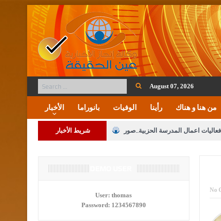
August 07, 2026
من هنا و هناك
رأينا
الوفيات
بانوراما
الأخبار
فعاليات اعمال المدرسة الحزبية..صور
شريط الأخبار
ة على المقدسات الإسلامية والمسيحية
 مشروع تعديل قانون الملكية العقارية
DEMO USER
الثالثة) إلى مراجعة منصة خدمة العلم
No 
User:
thomas
Password:
1234567890
 فريحات.. مبارك ومزيدا من التوفيق