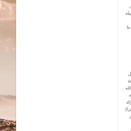
.ويقضي رسول الله صلى الله عليه وسلم وصاحبه الصدّيق في غار ثور أياما مليئة بالترقب ،محفوفة بالمخاطر،ملأى بالبشارات ،والقوم يحيطون
يله
ما
ل
ة
لله
ه
كد
را]
ر