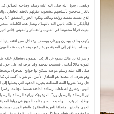
بالغار مدججين بأسلحتهم مشحونة عقولهم بالحقد الجاهلي ،وال
الذي يفتديه بنفسه وولده وماله، ويكون الحوار المشفق { يا رس
{ياأبابكر ما ظنّك باثنين الله ثالثهما}، وتظل هذه الكلمات م
بقيت قرآنا محفوظا في القلوب والضمائر والنفوس،{ثاني اثنين إذ هما في الغار إذ يقول لصاحبه لا تحزن إن الله معنا}.
وكيف يخاف ويحزن ويرتاب ويضعف ويتخاذل ،من اعتقد يقينا ان ا
وسلم، ينطلق إلى المدينة من غار ثور، وقد عميت عنه العيون ،
و سراقة بن مالك يسمع عن الركب الميمون ،فينطلق خلفه طمعا
الموت ماثلا أمامه ، فيستنجد بمحمد وقد عرف انه على حق، لو
صلى الله عليه وسلم موعدة تسكن لها جوانح الصحراء ،وتض
وهو يعرف ان محمدا هو الصادق الأمين، ثم يقول: أكتب لي كتاب 
جل وعلا ،تقويها الثقة المطلقة بخيرية الدعوة التي يحملها إلى
البهي ،وتشرق اشعاعات رسالتة الدافئة شمسا مؤتلقة، وقمرا مني
نور الرسالة والرسول وربّ العزة يؤكدنورانية الرسالة والرسول ،
،وطلع بدر يثرب ، واصبحت به وبمقامه المبهج في رباها المدينة
الحزن والحنين، منطلقا للعودة المظفرة والفتح المبين ،وبشار
صفحة وضيئة، يتعلم منها كل من يسعى إلى إقامة شرع الله ،ون