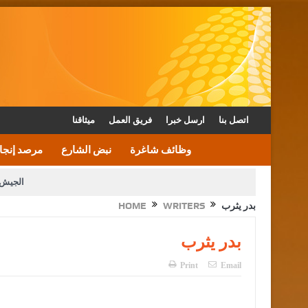
اتصل بنا
ارسل خبرا
فريق العمل
ميثاقنا
وظائف شاغرة
نبض الشارع
مرصد إنجا
الجيش 
بدر يثرب
WRITERS
HOME
الأمن يتلف 16 مليون حبة كبتاجون و1480 كغم مواد مخدرة
القاضي يلتقي رؤساء تحرير الصح
بدر يثرب
الملك يتلقى اتصالا هاتفيا من العاهل البحريني
Print
Email