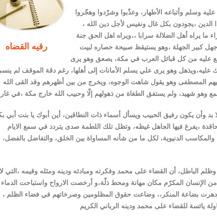
 وسلم وأتباعه الأطهار، وعذّبوا وشرّدوا وهجّروا
ا الدين ،يجودون بكل غال ونفيس لأجل دين الله ،
ء ما يراه أهل الضلالة سرابا ،،ويراه اهل الحق جنة
رقيه القضاه
هل كبير الجهلة ،وهو يستيقظ صبيحة حصاره لبيت
جمع عليه من كل قبائل العرب في مكة، يصعق وهو يرى
 عليه،ويذهل وهو يرى علي يسلم الأمانات إلى أهلها، رغم دقة الموقف لم ينس
ليهم المصطفى وهو يقول شاهت الوجوه، ويخرج من بين أظهرهم وقد القى الله
 وهو شهيد، ولم يستفق الطغاة من ذهولهم إلّا وحبيب الله خارج مكة ،في غار 
 بد وأن يكون رفيق الحبيب ويسأل أسماء ذات النطاقين، أين أبوك يا بنت أبي ب
الحاقدة ،يفرغ فيها الجاهل غيظه، وتظل تلك اللطمة صدى يتردد في سمع الايام
ة والمكاسب الدنيوية، لكل ما من شأنه المساواة بين الخلق، والتفاضل بالفضل،
وظلم الباطل، أن القضاء على محمد وفكرته ومبادئه ودينه ومثله وقيمه ،التي لا
ت من الإنسان المكرّم مكان مهانة ومحط ذلّة،و أرخصت الارواح واستباحت الدماء
وازدهرت بضاعة المنكر،، وضاعت حقوق المظلومين وصرخاتهم في فضاء الظلم ،
لة يائسة للقضاء على محمد ودينه الرباني الكريم