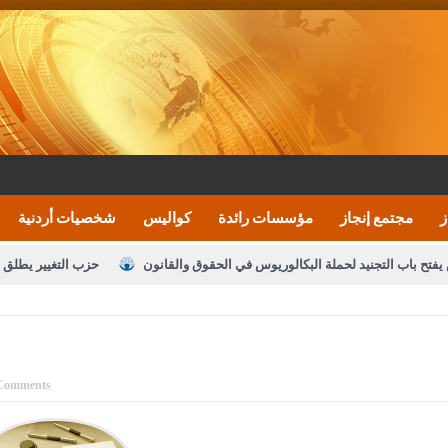
ز
مجتمع إنجاز
مؤسسات رائدة
كواليس
شخصيات أردنية
يفتح باب التجنيد لحملة البكالوريوس في الحقوق والقانون
حزب التغيير يطلق 
بيان اجتماع عمّان:دعم الوصاية الهاشمية التاريخي
ف اليومية ويؤكد حرص مجلس النواب على شراكة فاعلة مع الإعلام
النواب يقر
الملك يلتقي مجموعة من رفاق السلاح
دعوة المكلفين بخدمة العلم (الدفعة 
Comments
القاضي محمود أحمد