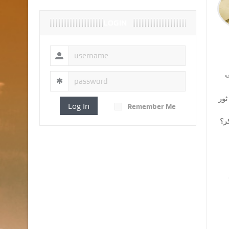
LOGIN
ى
ثور
Log In
Remember Me
كر؟