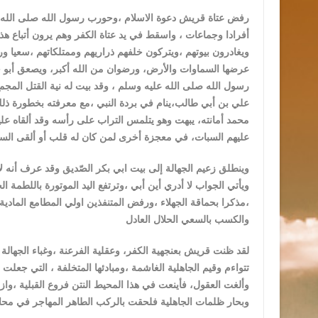
رفض عتاة قريش دعوة الاسلام ،وحورب رسول الله صلى الله عليه
أفرادا وجماعات ، واسقط في يد عتاة الكفر وهم يرون أتباع هذ
ويغادرون بيوتهم ،ويتركون خلفهم ذراريهم وممتلكاتهم ،سعيا ورا
عرضها السماوات والأرض، ورضوان من الله أكبر، ويصعق أبو ج
رسول الله صلى الله عليه وسلم ، وقد بيت له نية القتل الم
علي بن أبي طالب،ينام في بردة النبي ،مع معرفته بخطورة ذلك
محمد أمانته، يبهت وهو يتلمس التراب على رأسه وقد ألقاه ع
عليهم السبات، في معجزة أخرى لمن كان له قلب أو ألقى السمع
وينطلق زعيم الجهالة إلى بيت ابي بكر الصّديق وقد عرف أنه لا
ويأتي الجواب لا أدري أين أبي ،وترتفع اليد الموتورة باللطمة 
،مذكرا بحماقة الجهلاء ،ورفض المتنفذين اولي المطامع المادي
والكسب بالسعي الحلال العادل
لقد ظنت قريش بعنجهية الكفر، وعقلية الفرعنة ،وغباء الجهالة 
تتواءم وقيم الجاهلية الغاشمة ،ومبادئها المتخلفة ، التي جعل
وألغت العقول، فأينعت في هذا المحيط النتن فروع القبلية ،
وبحار ظلمات الجاهلية فلحقت بالركب الطاهر المهاجر في محاو