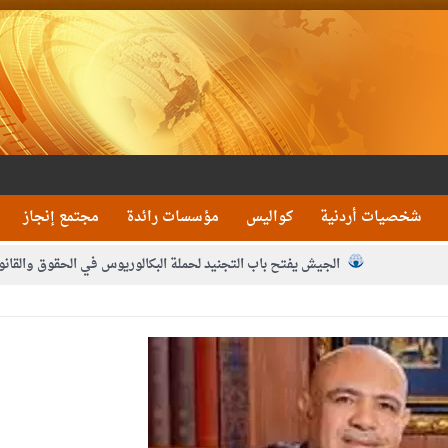
شخصيات أردنية
كواليس
مؤسسات رائدة
مجتمع إنجاز
الجيش يفتح باب التجنيد لحملة البكالوريوس في الحقوق والقانو
جون و1480 كغم مواد مخدرة
بيان اجتماع عمّان:دع
 يلتقي رؤساء تحرير الصحف اليومية ويؤكد حرص مجلس النواب على شراكة فاعلة م
فيا من العاهل البحريني
الملك يلتقي مجموعة من رفاق السلاح
دعوة ال