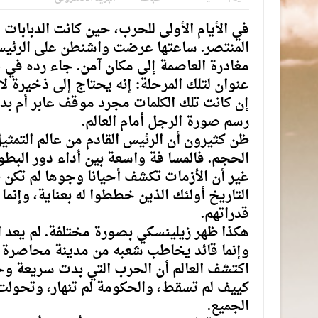
في الأيام الأولى للحرب، حين كانت الدبابات 
المنتصر. ساعتها عرضت واشنطن على الرئيس 
مغادرة العاصمة إلى مكان آمن. جاء رده في
عنوان لتلك المرحلة: إنه يحتاج إلى ذخيرة لا
إن كانت تلك الكلمات مجرد موقف عابر أم
رسم صورة الرجل أمام العالم.
ظن كثيرون أن الرئيس القادم من عالم التمثي
الحجم. فالمسا فة واسعة بين أداء دور البط
غير أن الأزمات تكشف أحيانا وجوها لم تكن 
التاريخ أولئك الذين خططوا له بعناية، وإنم
قدراتهم.
هكذا ظهر زيلينسكي بصورة مختلفة. لم يعد 
وإنما قائد يخاطب شعبه من مدينة محاصرة، 
اكتشف العالم أن الحرب التي بدت سريعة وح
كييف لم تسقط، والحكومة لم تنهار، وتحول
الجميع.