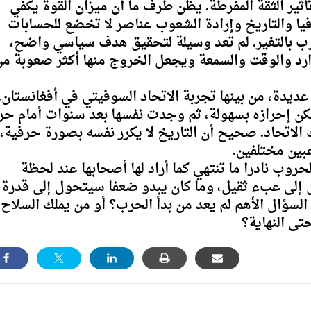
أثير الثقة المفرطة. يظن طرف ما أن ميزان القوة يكفي
يا والتاريخ وإرادة الشعوب عناصر لا تخضع للحسابات
حرب بالتغير. لم تعد وسيلة لتحقيق هدف سياسي واضح،
ارد والوقت والسمعة ويجعل الخروج منها أكثر صعوبة م
ديدة، من بينها تجربة الاتحاد السوفيتي في أفغانستان.
ن إحرازه بسهولة، ثم وجدت نفسها بعد سنوات أمام ح
لاتحاد. صحيح أن التاريخ لا يكرر نفسه بصورة حرفية،
عبين مختلفين.
روب نادرا ما تنتهي كما أراد لها أصحابها عند لحظة
ول إلى عبء ثقيل، وما كان يبدو ضعفا سيتحول إلى قدرة
السؤال الأهم لم يعد من بدأ الحرب؟ أو من يملك السلاح
تى النهاية؟