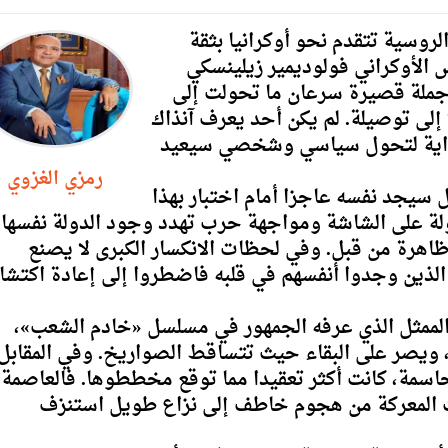
الروسية تتقدم نحو أوكرانيا بثقة
الأوكراني فولوديمير زيلينسكي
 جملة قصيرة سرعان ما تحولت إلى
 إلى توصيلة. لم يكن أحد يعرف آنذاك
 بداية لتحول سياسي وشخصي سيعيد
رمزي الغزوي
ل سيجد نفسه عاجزا أمام اختبار بهذا
ولة على الشاشة ومواجهة حرب تهدد وجود الدولة نفسها.
ظاهرة من قبل. وفي لحظات الانكسار الكبرى لا يصنع
ا الذين وجدوا أنفسهم في قلبه فاضطروا إلى إعادة اكتش
الممثل الذي عرفه الجمهور في مسلسل «خادم الشعب»،
ويصر على البقاء حيث تتساقط الصواريخ. وفي المقابل
اسمة، كانت أكثر تعقيدا مما توقع مخططوها. فالعاصمة
ت المعركة من هجوم خاطف إلى نزاع طويل استنزف