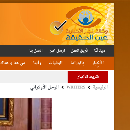
ميثاقنا
فريق العمل
ارسل خبرا
اتصل بنا
الأخبار
بانوراما
الوفيات
رأينا
من هنا و هناك
شريط الأخبار
الرئيسية
WRITERS
الوحل الأوكراني
الأمن يتلف 16 مليون حبة كبتا
القاضي
الملك يتلقى اتصالا هات