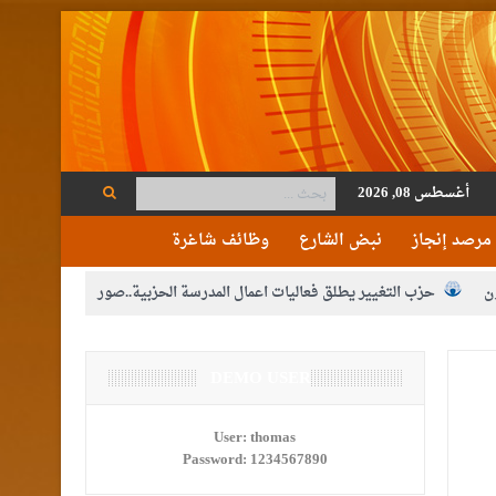
أغسطس 08, 2026
مرصد إنجاز
نبض الشارع
وظائف شاغرة
ن
حزب التغيير يطلق فعاليات اعمال المدرسة الحزبية..صور
م الوصاية الهاشمية التاريخية على المقدسات الإسلامية والمسيحية
ع الإعلام
DEMO USER
النواب يقر مشروع تعديل قانون الملكية العقارية
مكلفين بخدمة العلم (الدفعة الثالثة) إلى مراجعة منصة خدمة العلم
User:
thomas
Password:
1234567890
القاضي محمود أحمد فريحات.. مبارك ومزيدا من التوفيق