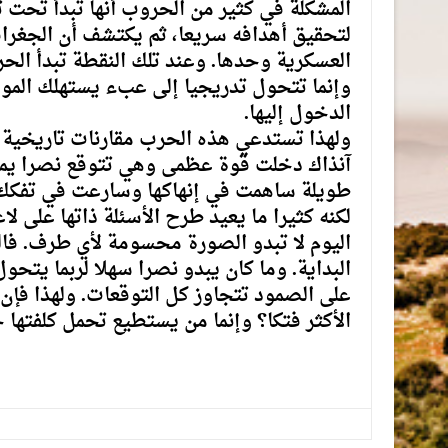
المشكلة في كثير من الحروب أنها تبدأ تحت ت
لتحقيق أهدافه سريعا، ثم يكتشف أن الجغراف
العسكرية وحدها. وعند تلك النقطة تبدأ ال
وإنما تتحول تدريجيا إلى عبء يستهلك المو
الدخول إليها.
ولهذا تستدعي هذه الحرب مقارنات تاريخية ع
آنذاك دخلت قوة عظمى وهي تتوقع نصرا يمك
طويلة ساهمت في إنهاكها وسارعت في تفكك ا
لكنه كثيرا ما يعيد طرح الأسئلة ذاتها على لا
اليوم لا تبدو الصورة محسومة لأي طرف. فالح
البداية. وما كان يبدو نصرا سهلا لربما يتح
على الصمود تتجاوز كل التوقعات. ولهذا فإن 
الأكثر فتكا؟ وإنما من يستطيع تحمل كلفتها ح