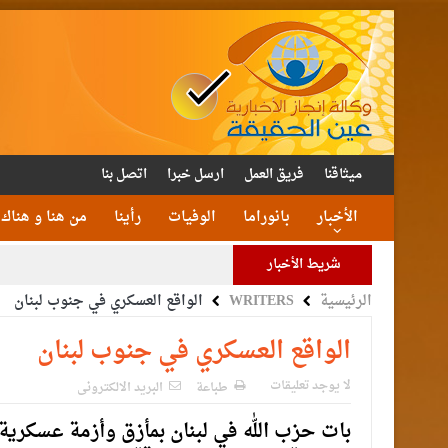
ميثاقنا
فريق العمل
ارسل خبرا
اتصل بنا
الأخبار
بانوراما
الوفيات
رأينا
من هنا و هناك
شريط الأخبار
الرئيسية
WRITERS
الواقع العسكري في جنوب لبنان
الأمن يتلف 16 مليون حبة كبتا
القاضي
الواقع العسكري في جنوب لبنان
الملك يتلقى اتصالا هات
لا يوجد تعليقات
طباعة
البريد الالكترونى
بات حزب اللّٰه في لبنان بمأزق وأزمة عسكرية 