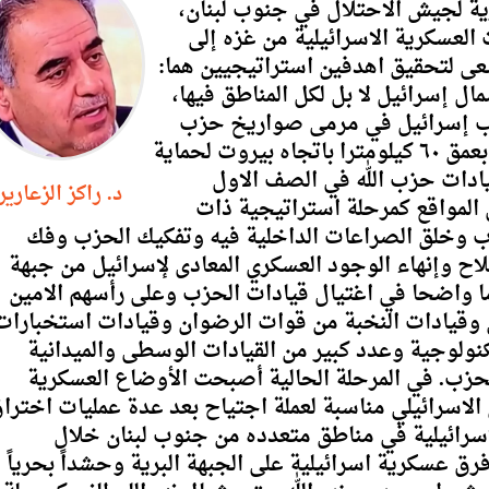
ة لجيش الاحتلال في جنوب لبنان،
ت العسكرية الاسرائيلية من غزه إلى
سعى لتحقيق اهدفين استراتيجيين هما:
ل إسرائيل لا بل لكل المناطق فيها،
نوب إسرائيل في مرمى صواريخ حزب
اللّه، وخلق منطقة عازلة في الجنوب اللبناني بعمق ٦٠ كيلومترا باتجاه بيروت لحماية
ادات حزب اللّٰه في الصف الاول
د. راكز الزعارير
ل المواقع كمرحلة استراتيجية ذات
زب وخلق الصراعات الداخلية فيه وتفكيك الحزب وفك
لاح وإنهاء الوجود العسكري المعادى لإسرائيل من جبهة
دما واضحا في اغتيال قيادات الحزب وعلى رأسهم الامين
ين وقيادات النخبة من قوات الرضوان وقيادات استخبارات
نولوجية وعدد كبير من القيادات الوسطى والميدانية
زب. في المرحلة الحالية أصبحت الأوضاع العسكرية
لاسرائيلي مناسبة لعملة اجتياح بعد عدة عمليات اخترا
اسرائيلية في مناطق متعدده من جنوب لبنان خلال
رق عسكرية اسرائيلية على الجبهة البرية وحشداً بحرياً