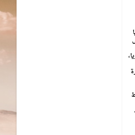
ى
ا،
ة
ط