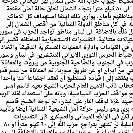
تمشيط جيوب حزب اللّٰه حتى شمال نهر الليطاني كمرحلة
اولى، وربما تمتد شهية جيش الاحتلال بعدها إلى ٨٠ كيلو مترا بتجاه الشمال لخلق حالة امان مقنعة
مناطقهم بأمان. يوازي ذلك ايضا استهداف كل الأماكن
ّٰه في كل مناطق الدولة اللبنانية من أقصى الشمال إلى
ذلك بالإضافة إلى لبنان مناطق تواجد الحزب في سوريا
لات متتالية. التقديرات الاستخبارية المختلفة تشير إل
 في القيادات وادارة العمليات العسكرية الدقيقة واتخاذ
 وضباط الحرس الثوري الإيراني المنتشرين في لبنان وسوري
ب في الجنوب والضاحية الجنوبية من بيروت والمعاناة
ي من ايران او عن طريق سوريا، ثم المعاناة من عدم قدر
فتقد إلى | قيادة تستطيع ان تعقد اجتماعا آمنا واحدا
خطاب نائب الامين العام للحزب الشيخ نعيم قاسم امس
 مواقف الحزب السياسية، وبانه على استعداد لفك الرب
هة غزة لوقف النار على لبنان، ثم توجه الشيخ قاسم
 بري وهو رئيس حركة أمل الشيعية اللبنانية ايضا وتأييد
كن في الواقع الميداني والعسكري فإن التقديرات
الاستخباراتية تعتقد بان شهية الانتقام الاسرائيلية لن تنتهى بتراجع حزب اللّٰه إلى ٦٠ كيلو متراً او ٨٠
وذ اخرى لايران في سوريا واليمن والعراق بالاضافة إلى رد