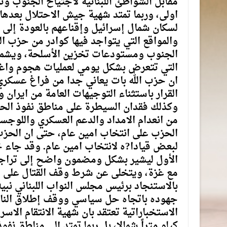
مقابل الشواطئ اللبنانية لاجتياح الجنوب و
لسكان شمال إسرائيل وإقناعهم بالعودة إلى 
والمواقع التي يتواجد فيها كوادر من حزب الل
الجنوب ومستودعات تخزين الأسلحة، ويشمل 
التي تتعرض بشكل يومي لعمليات هجوم واغتيا
ان حزب اللّٰه بات يعاني جدا من فراغ عسكري
القرار باستثناء التوجيهات العامة من ايران
وكذلك فقدان السيطرة على مناطق نفوذ الحز
من انعدام الامداد والدعم العسكري واللوجست
الحزب على انتخاب امين عام، حتى ان الحزب ي
لبعض قيادا?ه لانتخاب امين عام. وقد جاء 
الأول ليشير بشكل ومضمون واضح إلى تراجع
مع غزة، ويتخلى عن شرط وقف القتال على جب
بالاستنجاد برئيس مجلس النواب اللبناني نبيه
جهوده باتجاه حل سياسي ووقف إطلاق النار ل
كيلو متراً شمالا، بل ربما تمتد إلى مناطق نف