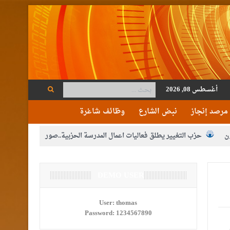
أغسطس 08, 2026
مرصد إنجاز
نبض الشارع
وظائف شاغرة
ن
حزب التغيير يطلق فعاليات اعمال المدرسة الحزبية..صور
م الوصاية الهاشمية التاريخية على المقدسات الإسلامية والمسيحية
ع الإعلام
DEMO USER
النواب يقر مشروع تعديل قانون الملكية العقارية
مكلفين بخدمة العلم (الدفعة الثالثة) إلى مراجعة منصة خدمة العلم
User:
thomas
Password:
1234567890
القاضي محمود أحمد فريحات.. مبارك ومزيدا من التوفيق