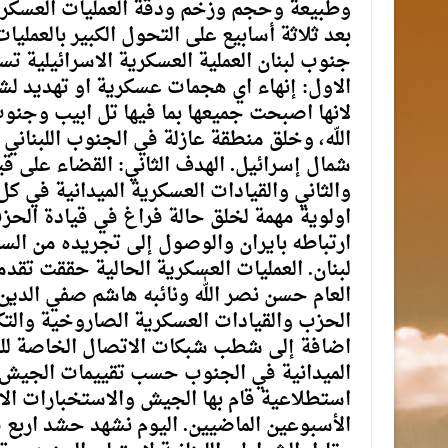
وطبيعة وحجم وزخم ودقة العمليات العسكري
بعد ثلاثة أسابيع على التحول الكبير بالعمليا
جنوب لبنان العملية العسكرية الاسرائيلية ت
الاول: إنهاء اي هجمات عسكرية او تهديد لشما
لانها اصبحت جميعها بما فيها تل ابيب وج
شمال إسرائيل. الهدف الثاني: القضاء على قي
والثاني والقيادات العسكرية الميدانية في ك
اولوية مهمة لخلق حالة فراغ في قيادة الح
ارتباطه بايران والوصول إلى تجريده من الس
لبنان. العمليات العسكرية الحالية حققت تق
العام حسن نصر اللّٰه ونائبه هاشم صفي الد
الحزب والقيادات العسكرية الصاروخية والتك
اضافة إلى شطب شبكات الاتصال الخاصة للح
الميدانية في الجنوب حسب تقييمات الجيش ا
استطلاعية قام بها الجيش والاستخبارات ال
الأسبوعين الماضيين. اليوم نشهد حشد اربع ف