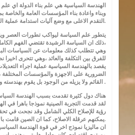
الهندسة السياسية هي علم بناء الدولة اي علم
وبناء واعادة بناء المؤسسات العامة والخاصة بم
التقدم الاعلى مع وضع آليات استدامة عملية التقدم، فهي علم النهضة وعلم التقدم.
يتطور علم السياسة ليواكب تطورات العصر ويتف
،ذلك ان السياسة الرشيدة تقتضي الفهم الكامل
وهي تتطلب كذلك معلومات عن السياسات البديلة
للفرق بين التكلفة والعائد ،وهي تتحرى اخيرا ن
يقصد بالهندسة السياسية عملية اجراء التعديلا
الضرورية على الاجهزة والمؤسسات المختلفة ،
القائم ولا يزيله من الوجود بل يقوم بهندسته واعادة هيكلته وابنيته بإصلاحها فقط .
هناك دول كثيرة تقدمت بسبب الهندسة السياسية
رؤية للإصلاح الكلي الشامل وقد نجحت في تحقي
يمكنهم عرقلة الاصلاح، كما ان الصين قامت بالإبداع الفكري ازاء عدد من القضايا ولم تقم بالوصفات الشائعة.