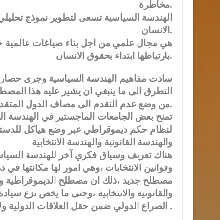
مخاطرة.
الهندسة السياسية تسعى لتطوير نموذج تحليلي
الانسان.
هي مجال علمي من اجل بناء صياغات عالمية
بارتباطها ابتداء بحقوق الانسان.
سادت مفاهيم الهندسة السياسية وجرى حصارها
التطرق الى ما ينبغي ان يشير عليه هذا المصطلح
من وضع عدم التقدم الى مصاف الدول المتقدمة.
تمنح بعض الجامعات الماجستير في الهندسة الس
لنظام حكم ديموقراطي عبر وضع هياكل للدستور 
والهندسة القانونية والهندسة الانتخابية
هناك تعريف وسياق فكري آخر للهندسة السيا
وقوانين الانتخابات ،وهي امور لها مكانتها في
مصطلح جديد ،ذلك ان مصطلح الديموقراطية و
والقانونية والانتخابية ،وحتى ما يخص نزع سيا
الصراع الدولي ضمن حقل العلاقات الدولية ولا يحتاج الى مصطلح الهندسة السياسية في شيء .