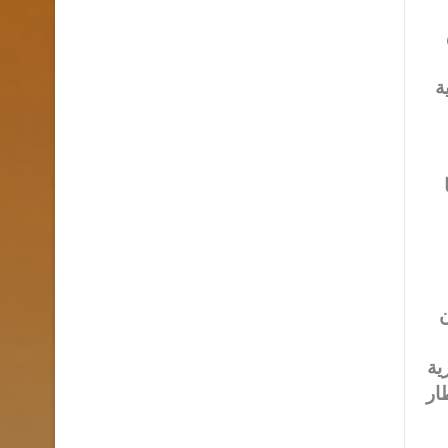
ة
ن
ية
ار