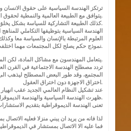
ترتكز الهندسة السياسية على حقوق الانسان وا
يتوافق مع الطبيعة العالمية والنمطية لحقوق الانسان.
كذلك الطبيعة التشاركية للسياسة بشكل يخلق معها توافق عالمي على المستويات القيمية والمؤسساتية.
الهندسة السياسية بتوظيفها التكاملي للمناهج 
العلوم المرتبطة بالإنسان والسياسة معا وكذلك 
نموذج حكم يصلح لكل المجتمعات مهما اختلفت تنمويا، قيميا، تاريخيا، او اجتماعيا.
يتعامل المهندسون مع مشاكل المادة، لكن المهندسين الاجتماعيين يتعاملون مع مشاكل الانسان.
تردد مصطلح الهندسة الاجتماعية في القرن ا
المجتمع، وقد طور البعض المصطلح ليذهب الى
اختراق الاجهزة دون اختراق العقول.
عند تشكيل النظام العالمي الجديد عقب انهيار ا
ظهرت الهندسة السياسية والهندسة الديموقراطية.
تعنى الهندسة الديموقراطية بتقديم الاستشارا
لذا فانه من يريد ان يبني منزلا فعليه الاتصا
فما عليه الا الاتصال بمستشار في الديموقراط