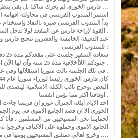
فارس الخوري لم يحرك ساكنا بل بقي ينظر لساعته دقيقة، اثنتان ،خمسه …
استمر المندوب الفرنسي في محاولته افهامه ا
بدأ المندوب الفرنسي صبره بالنفاذ واستخدام
القوة لإزاحة فارس عن المقعد لولا تدخل السفراء للحجز بينهم .
عند الدقيقة الخامسة والعشرين تنحنح فارس و
للمندوب الفرنسي :
سعاد
جنودكم اللاأخلاقية مدة 25 سنه وآن لها الآن ان تستقل .
في تلك الجلسة نالت سوريا استقلالها وفي عام 1946،جلا آخر جندي فرنسي عن سوريا .
البعض ،وخرج نائب الكتلة الاسلامية ليتصدى لل
اوقافنا اكثر مما نؤمن انفسنا .
احد الايام ابلغه الجنرال غورو ان فرنسا جاء
الخوري الا ان قصد الجامع الاموي في يوم الجم
لحمايتنا نحن المسيحيين من المسلمين ، فأنا كم
الجامع الاموي وحملوه على الاكتاف وخرجوا ب
وخرج اهالي دمشق المسيحيين يومها في مظاهرات حاشدة ملأت دمشق وهم يهتفون لا اله الا الله ….