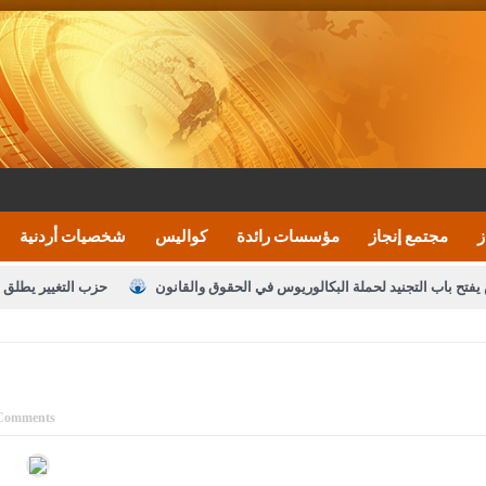
ز
مجتمع إنجاز
مؤسسات رائدة
كواليس
شخصيات أردنية
يفتح باب التجنيد لحملة البكالوريوس في الحقوق والقانون
حزب التغيير يطلق 
بيان اجتماع عمّان:دعم الوصاية الهاشمية التاريخي
ف اليومية ويؤكد حرص مجلس النواب على شراكة فاعلة مع الإعلام
النواب يقر
الملك يلتقي مجموعة من رفاق السلاح
دعوة المكلفين بخدمة العلم (الدفعة 
Comments
القاضي محمود أحمد