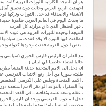
هو ان النتيجة الكارثية للثورات العربية كانت 
اجهضت الربيع العربي وحالت دون تحقيق آمال 
الاشقاء والاصدقاء قد خذل الثورات وتركها ل
ما يحدث اليوم في العالم العربي ظاهرة جديدة 
غير الحنظل الذي ذاق مرارته كل العرب .
انطلقت فيها الثورة الا وقد فقدت من سيادتها او
بعض الدول العربية فقدت وجودها كدولة وتحولت لحطام يتنازعه عصابات يحركها من يمولها من وراء الحدود .
حاليا لقضاء حاصبيا في لبنان )
انه دخل الى الامم المتحدة حديثة المنشأ بطربوش
طلبته سوريا من أجل رفع الانتداب الفرنسي عن
الامم المتحدة وجلس على الكرسي المخصص لفرنسا .
بدأ السفراء بالتوافد الو مقر الامم المتحدة
عقله وسعة علمه وثقافته – في القعد المخصص للمندوب الفرنسي ، تاركا المقعد المخصص لسوريا فارغا .
دخل المندوب الفرنسي ووجد ان فارس الخوري يح
مخصص لفرنسا ولهذا وضع امامه علم فرنسا واش