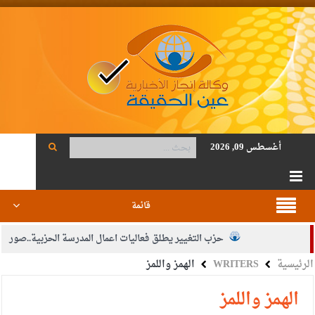
أغسطس 09, 2026
قائمة
حزب التغيير يطلق فعاليات اعمال المدرسة الحزبية..صور
الرئيسية
WRITERS
الهمز واللمز
الجيش يفتح باب التجنيد لحملة البكالوريوس في الحقوق والقانون
بيان اجتماع عمّان:دعم الوصاية الهاشمية التاريخية على المقدسات
الهمز واللمز