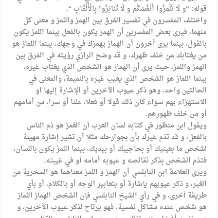
قوله: “و لَا تَلْمِزُوا أَنْفُسَكُمْ و لَا تَنَابَزُوا بِالْأَلْقَابِ “.
واختلف المفسرون في تفسير الفرق بين الهمز واللمز و معنى كل
منهما، فيرى بعض المفسرين أن الهمز يكون بالفعل بينما اللمز يكون
بالقول، بينما يرى آخرون أن الهماز يهمزك في وجهك، بينما اللماز هو
من يغتابك من خلف ظهرك، و قد وضح الرازي رؤيته في الفرق بين
الهمز واللمز، حيث يرى أن الهماز هو الشخص الذي يغتاب غيره،
بينما اللماز هو الشخص الذي يعيب غيره بالنميمة، والمعنى في
الحالتين واحد، وهو ذكر عيوب الآخرين أو الإشارة إليها او
الاستهزاء بهم سواء كان ذلك قولا أو فعلا، علنا أو سرا، من أمامهم
أو من خلف ظهورهم.
ويقول ابن منظور في كتابه لسان العرب أن الغمز هو ذم الناس
بالفعل، و قد تذم غيرك بأن بجوارحك مثلا أن تشير إشارة مهينة
لشخص ما بعينيك أو بحاجبيك أو بيديك، بينما اللمز يكون باللسان،
فتذم الشخص بذكر نقائصه و عيوبه أمامه أو في غيبته.
ويرى العلامة ابن النابلسي أن الهمز و اللمز معناهما هو السخرية من
الغير، و ذكر عيوبهم بإشارة أو بتعابير الوجه أو بالكلام، أو بأي
طريقة أخرى، و في رأي الشيخ النابلسي فإن الشخص الهماز اللماز
هو شخص عنده مشاكل نفسية، فهو يرتاح لذكر عيوب الآخرين، و