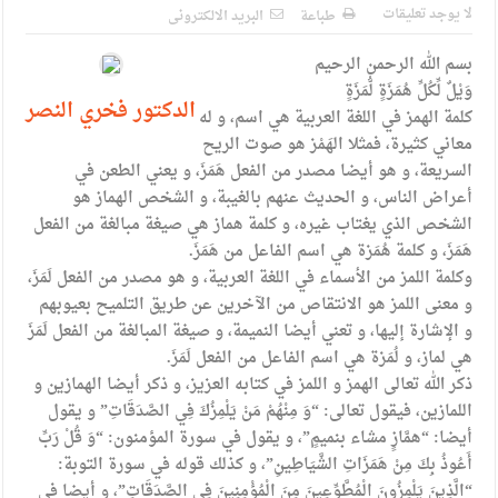
الإسلامية والمسيحية
لا يوجد تعليقات
طباعة
البريد الالكترونى
الأمن يتلف 16 مليون حبة كبتاجون و1480 كغم مواد مخدرة
بسم الله الرحمن الرحيم
النواب يقر مشروع تعديل قانون الملكية العقارية
وَيْلٌ لِّكُلِّ هُمَزَةٍ لُّمَزَةٍ
الدكتور فخري النصر
كلمة الهمز في اللغة العربية هي اسم، و له
القاضي يلتقي رؤساء تحرير الصحف اليومية ويؤكد حرص مجلس
معاني كثيرة، فمثلا الهَمْز هو صوت الريح
السريعة، و هو أيضا مصدر من الفعل هَمَزَ، و يعني الطعن في
النواب على شراكة فاعلة مع الإعلام
أعراض الناس، و الحديث عنهم بالغيبة، و الشخص الهماز هو
دعوة المكلفين بخدمة العلم (الدفعة الثالثة) إلى مراجعة منصة خدمة
الشخص الذي يغتاب غيره، و كلمة هماز هي صيغة مبالغة من الفعل
هَمَزَ، و كلمة هُمَزة هي اسم الفاعل من هَمَزَ.
العلم
وكلمة اللمز من الأسماء في اللغة العربية، و هو مصدر من الفعل لَمَزَ،
الملك يلتقي مجموعة من رفاق السلاح
و معنى اللمز هو الانتقاص من الآخرين عن طريق التلميح بعيوبهم
و الإشارة إليها، و تعني أيضا النميمة، و صيغة المبالغة من الفعل لَمَزَ
الملك يتلقى اتصالا هاتفيا من العاهل البحريني
هي لماز، و لُمَزة هي اسم الفاعل من الفعل لَمَزَ.
ذكر الله تعالى الهمز و اللمز في كتابه العزيز، و ذكر أيضا الهمازين و
القاضي محمود أحمد فريحات.. مبارك ومزيدا من التوفيق
اللمازين، فيقول تعالى: “وَ مِنْهُمْ مَنْ يَلْمِزُكَ فِي الصَّدَقَاتِ” و يقول
أيضا: “همَّازٍ مشاء بنميمٍ”، و يقول في سورة المؤمنون: “وَ قُلْ رَبِّ
أَعُوذُ بِكَ مِنْ هَمَزَاتِ الشَّيَاطِينِ”، و كذلك قوله في سورة التوبة:
“الَّذِينَ يَلْمِزُونَ الْمُطَّوِّعِينَ مِنَ الْمُؤْمِنِينَ فِي الصَّدَقَاتِ”، و أيضا في