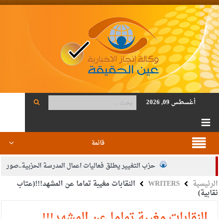
أغسطس 09, 2026
قائمة
حزب التغيير يطلق فعاليات اعمال المدرسة الحزبية..صور
الرئيسية
WRITERS
النقابات مغيبة تماما عن المشهد!!!(عتاب
الجيش يفتح باب التجنيد لحملة البكالوريوس في الحقوق والقانون
نقابية)
بيان اجتماع عمّان:دعم الوصاية الهاشمية التاريخية على المقدسات
النقابات مغيبة تماما عن المشهد!!!