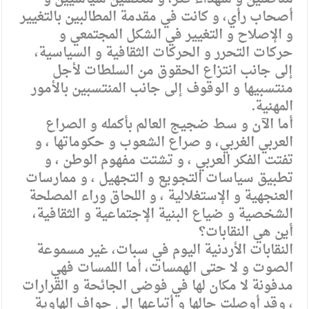
أصحاب رأي، و كانت في مقدمة المطالبين بالتغيير
و الإصلاح و التغيير في الشكل المجتمعي و
حركات التحرر و الحركات الثقافية و السياسية،
إلى جانب انتزاع الحقوق من السلطات لأجل
منتسبيها و الوقوف إلى جانب المنتسبين بالأمور
المهنية.
أما الآن و سط ضجيج العالم بأكمله و الصراع
العربي الغربي، و صراع الشعوب و حكوماتها ، و
تفتت الفكر العربي ، و تشتت مفهوم الوطن ، و
تطبيق سياسات التجويع و التجهيل ، و ممارسات
العنجهية و الإستغلالية ، و اللحاق وراء المصلحة
الشخصية و ضياع البنية الإجتماعية و الثقافية،
أين هي النقابات؟
النقابات الأردنية اليوم في سبات، غير مسموعة
الصوت و لا حتى الهمسات، أما اللمسات فهي
مدفونة لا مكان لها في فوضى الجائحة و القرارات
، وقد أوصلت حالها و أتباعها إلى حواف الهاوية