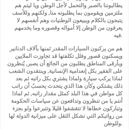
يطالبوننا بالصبر والتحمل لأجل الوطن ويا ليتم هم
ملتزمين ويقومون بما يطلبونه منا, ولكنهم وللأسف
يتبجون بالكلام ويبيعون الوطنيات وهم أنفسهم لا
يعرفون من الوطن إلا أمواله وقصوره وما يخدمهم
فيه.
هم من يركبون السيارات المقدر ثمنها بآلاف الدنانير
ويسكنون قصور وفلل تكلفتها قد تجاوزت الملايين
وبأرقى المناطق يطلبون من الجائع أن يصبر, يُنظرون
على الفقير بكل إنعدامية الإنسانية, وينتقدون الشعب
لماذا يركب سيارة ولماذا يشتري بكل راتبه ثم بعد
ذلك يشتكي وكأن هذا الذي يتحدث يحسبُ أن راتب
كل مواطن في هذا البلد كمثل مقدار راتبه, ثم لماذا
أنتم يا من تنظرون وتدافعون عن سياسات الحكومة
وتباركون خطاها لا تتقشفوا قليلا وتتبرعوا ولو بجزء
من رواتبكم التي تشكل الثقل على ميزانية الدولة لها
وللوطن.