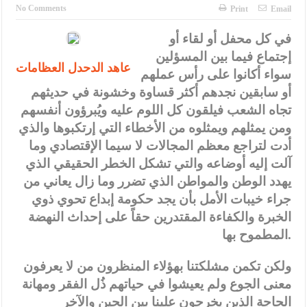
النواب يقر مشروع تعديل قانون الملكية العقارية
No Comments
Print
Email
تشكيلات إدارية واسعة في الداخلية (اسماء)
في كل محفل أو لقاء أو
إجتماع فيما بين المسؤلين
القاضي يلتقي رؤساء تحرير الصحف اليومية ويؤكد حرص مجلس النواب
عاهد الدحدل العظامات
سواء أكانوا على رأس عملهم
على شراكة فاعلة مع الإعلام
أو سابقين نجدهم أكثر قساوة وخشونة في حديثهم
دعوة المكلفين بخدمة العلم (الدفعة الثالثة) إلى مراجعة منصة خدمة
تجاه الشعب فيلقون كل اللوم عليه ويُبرؤون أنفسهم
ومن يمثلهم ويمثلوه من الأخطاء التي إرتكبوها والذي
العلم
أدت لتراجع معظم المجالات لا سيما الإقتصادي وما
الملك يلتقي مجموعة من رفاق السلاح
آلت إليه أوضاعه والتي تشكل الخطر الحقيقي الذي
يهدد الوطن والمواطن الذي تضرر وما زال يعاني من
الملك يتلقى اتصالا هاتفيا من العاهل البحريني
جراء خيبات الأمل بأن يجد حكومة إبداع تحوي ذوي
القاضي محمود أحمد فريحات.. مبارك ومزيدا من التوفيق
الخبرة والكفاءة المقتدرين حقاً على إحداث النهضة
المطموح بها.
عارف بيك فريحات.. مبارك وبكم تزهو المناصب
ولكن تكمن مشلكتنا بهؤلاء المنظرون من لا يعرفون
معنى الجوع ولم يعيشوا في حياتهم ذُل الفقر ومهانة
الحاجة الذين يخرجون علينا بين الحين والآخر