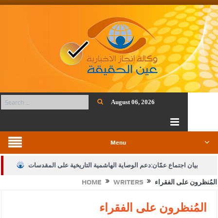
August 06, 2026
Menu
بيان اجتماع عمّان:دعم الوصاية الهاشمية التاريخية على المقدسات
المُنظرون على الفقراء
WRITERS
HOME
الإسلامية والمسيحية
الأمن يتلف 16 مليون حبة كبتاجون و1480 كغم مواد مخدرة
المُنظرون على الفقراء