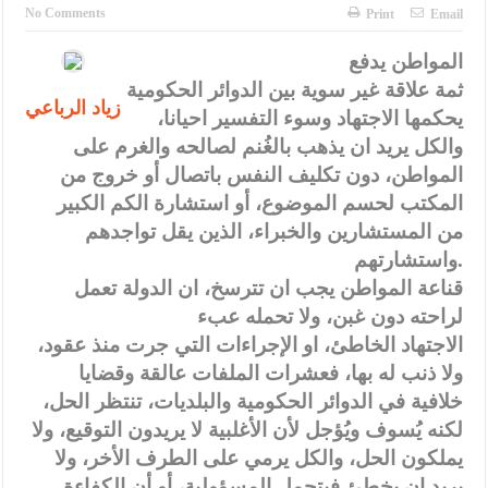
الإسلامية والمسيحية
No Comments
Print
Email
الأمن يتلف 16 مليون حبة كبتاجون و1480 كغم مواد مخدرة
المواطن يدفع
ثمة علاقة غير سوية بين الدوائر الحكومية
النواب يقر مشروع تعديل قانون الملكية العقارية
زياد الرباعي
يحكمها الاجتهاد وسوء التفسير احيانا،
القاضي يلتقي رؤساء تحرير الصحف اليومية ويؤكد حرص مجلس النواب
والكل يريد ان يذهب بالغُنم لصالحه والغرم على
على شراكة فاعلة مع الإعلام
المواطن، دون تكليف النفس باتصال أو خروج من
المكتب لحسم الموضوع، أو استشارة الكم الكبير
دعوة المكلفين بخدمة العلم (الدفعة الثالثة) إلى مراجعة منصة خدمة
من المستشارين والخبراء، الذين يقل تواجدهم
العلم
واستشارتهم.
قناعة المواطن يجب ان تترسخ، ان الدولة تعمل
الملك يلتقي مجموعة من رفاق السلاح
لراحته دون غبن، ولا تحمله عبء
الملك يتلقى اتصالا هاتفيا من العاهل البحريني
الاجتهاد الخاطئ، او الإجراءات التي جرت منذ عقود،
ولا ذنب له بها، فعشرات الملفات عالقة وقضايا
القاضي محمود أحمد فريحات.. مبارك ومزيدا من التوفيق
خلافية في الدوائر الحكومية والبلديات، تنتظر الحل،
لكنه يُسوف ويُؤجل لأن الأغلبية لا يريدون التوقيع، ولا
يملكون الحل، والكل يرمي على الطرف الأخر، ولا
يريد ان يخطئ فيتحمل المسؤولية، أو أن الكفاءة