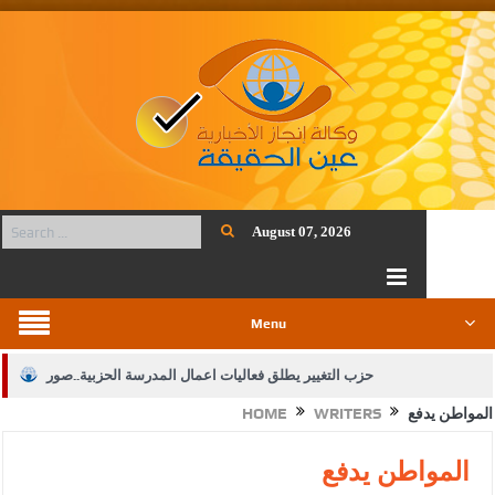
August 07, 2026
Menu
حزب التغيير يطلق فعاليات اعمال المدرسة الحزبية..صور
المواطن يدفع
WRITERS
HOME
الجيش يفتح باب التجنيد لحملة البكالوريوس في الحقوق والقانون
بيان اجتماع عمّان:دعم الوصاية الهاشمية التاريخية على المقدسات
المواطن يدفع