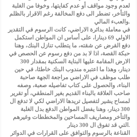
لعدم وجود مواقف أو عدم كفايتها، وخوفا من الغلبة
والتأخر، تضطر الى دفع المخالفة رغم الاقرار بالظلم
والعبء المالي.
في معاملة بدائرة الاراضي، كانت الرسوم في التقدير
الاولي 69 دينارا، على أساس ان المواطن استكمل
دفع القرض عن شقته، ما يتطلب تنازل البنك، وهنا
حبكة القصة، اذا لا بد من دفع رسوم عن الحصص في
الارض المقامة عليها البناية السكنية بمقدار 300
دينار، وهذا ما اعتبره مندوب البنك خاطئا، في حين
طلب موظف في الاراضي مراجعة الجهة صاحبة
البناء، والحصول على كتاب تفاصيله صعبة، وصفه
صاحب العلاقة بالبناء القديم بغير المنطقي، أو تقرير
لمساح يشير لتفصيل تريدها الاراضي لكي لا تدفع ال
300 دينار، وهنا يفضل المواطن الدفع بدل الغلبة
والتأخر ومصاريف المساحين والمخططات وغيرهم
التي قد تفوق ال 300 دينار.
القناعة بالرسوم والتوافق على القرارات في الدوائر