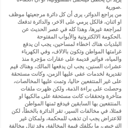
صورية.
من يراجع الدوائر، يرى أن كل دائرة مرجعيتها موظف
او اثنان، فالكل يرمي على الاخر، والدائرة تدفعك
لمراجعة غيرها، وهذا كله في عصر الحديث عن
الحكومة الالكترونية والأبواب المفتوحة.
البلديات هناك اخطاء لمساحين، يجب ان يدفع
غرامتها المواطن وتكون بالالاف، وفي الكهرباء
والمياه، فواتير قديمة على عقارات مؤجرة منذ
عشرات السنين، يجب ان يدفعها المالك، وهناك قيم
تقديرية لخدمات عفى عليها الزمن، وكانت مستحقة
على غير المنتفعين حاليا، وتمت عليها المخالصات،
وحصلت على براءة الذمة، ولكن ظهرت ملفات
متأخرة وتحققات كانت مستحقة على مالكيها او
المنتفعين بها السابقين فيدفع ثمنها المواطن.
فمثلا، في مخالفات السير، تقر الدائرة بالخطأ، لكن
للاعتراض يجب ان تذهب للمحكمة، ولمكان غير
الترخيص، ما يكلفك قيمة المخالفة، وقد تنال مخالفة