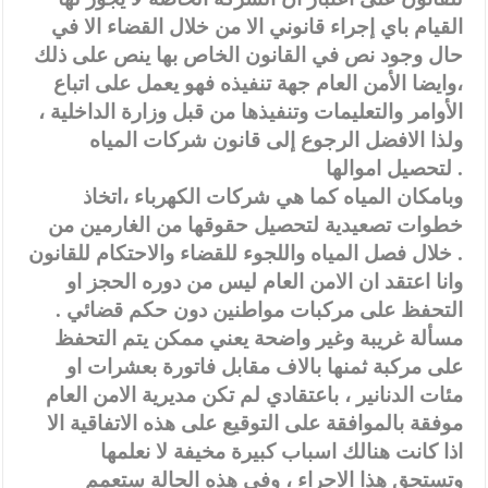
القيام باي إجراء قانوني الا من خلال القضاء الا في
حال وجود نص في القانون الخاص بها ينص على ذلك
،وايضا الأمن العام جهة تنفيذه فهو يعمل على اتباع
الأوامر والتعليمات وتنفيذها من قبل وزارة الداخلية ،
ولذا الافضل الرجوع إلى قانون شركات المياه
لتحصيل اموالها .
وبامكان المياه كما هي شركات الكهرباء ،اتخاذ
خطوات تصعيدية لتحصيل حقوقها من الغارمين من
خلال فصل المياه واللجوء للقضاء والاحتكام للقانون .
وانا اعتقد ان الامن العام ليس من دوره الحجز او
التحفظ على مركبات مواطنين دون حكم قضائي .
مسألة غريبة وغير واضحة يعني ممكن يتم التحفظ
على مركبة ثمنها بالاف مقابل فاتورة بعشرات او
مئات الدنانير ، باعتقادي لم تكن مديرية الامن العام
موفقة بالموافقة على التوقيع على هذه الاتفاقية الا
اذا كانت هنالك اسباب كبيرة مخيفة لا نعلمها
وتستحق هذا الاجراء ، وفي هذه الحالة ستعمم