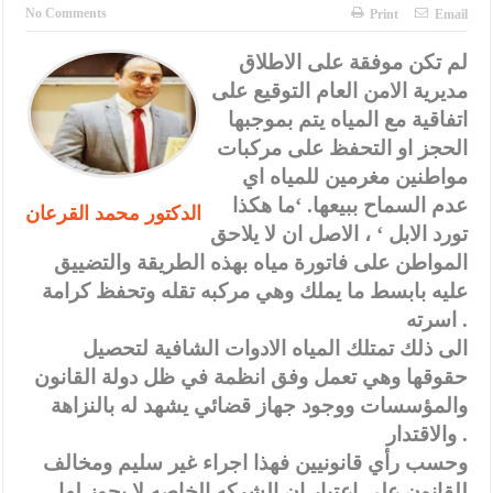
الإسلامية والمسيحية
No Comments
Print
Email
الأمن يتلف 16 مليون حبة كبتاجون و1480 كغم مواد مخدرة
لم تكن موفقة على الاطلاق
مديرية الامن العام التوقيع على
النواب يقر مشروع تعديل قانون الملكية العقارية
اتفاقية مع المياه يتم بموجبها
القاضي يلتقي رؤساء تحرير الصحف اليومية ويؤكد حرص مجلس النواب
الحجز او التحفظ على مركبات
على شراكة فاعلة مع الإعلام
مواطنين مغرمين للمياه اي
عدم السماح ببيعها. ‘ما هكذا
الدكتور محمد القرعان
دعوة المكلفين بخدمة العلم (الدفعة الثالثة) إلى مراجعة منصة خدمة
تورد الابل ‘ ، الاصل ان لا يلاحق
العلم
المواطن على فاتورة مياه بهذه الطريقة والتضييق
عليه بابسط ما يملك وهي مركبه تقله وتحفظ كرامة
الملك يلتقي مجموعة من رفاق السلاح
اسرته .
الملك يتلقى اتصالا هاتفيا من العاهل البحريني
الى ذلك تمتلك المياه الادوات الشافية لتحصيل
حقوقها وهي تعمل وفق انظمة في ظل دولة القانون
القاضي محمود أحمد فريحات.. مبارك ومزيدا من التوفيق
والمؤسسات ووجود جهاز قضائي يشهد له بالنزاهة
والاقتدار .
وحسب رأي قانونيين فهذا اجراء غير سليم ومخالف
للقانون على اعتبار ان الشركه الخاصه لا يجوز لها