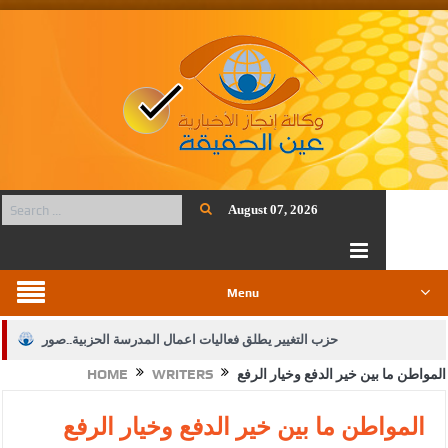
August 07, 2026
Menu
حزب التغيير يطلق فعاليات اعمال المدرسة الحزبية..صور
المواطن ما بين خير الدفع وخيار الرفع
WRITERS
HOME
الجيش يفتح باب التجنيد لحملة البكالوريوس في الحقوق والقانون
بيان اجتماع عمّان:دعم الوصاية الهاشمية التاريخية على المقدسات
المواطن ما بين خير الدفع وخيار الرفع