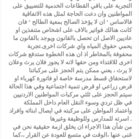
التجربة على باقي القطاعات الخدمية للتضييق على
المواطنين وان دعت الحاجة لمثل هذه الاتفاقية
فالاساس ‘ ان لا يؤخذ الصالح بمعية الطالح ‘ فان
كانت هنالك فواتير بالاف على اشخاص متنفذين او
عاديين الاصل ان تحصل بالقانون ويوجد بالقانون ما
يحمي حقوق المياه واي شركات اخرى.تجربة
محفوفة بالمخاطر اذ ان هذه الخطوة ستدفع شركات
اخرى للاقتداء ومن حقها لانه لا يجوز فلان يرث وعلان
لا يرث ، يعني ممكن يتم الحجز على مركباتنا
لاستحقاق قسط مدرسة خاصة او فاتورة كهرباء او
قرض زراعي او قرض تنمية اجتماعية وفي هذا الحالة
سيتم الحجز على ثلثي مركبات المواطنين الاردنيين
في ظل تردي وسوء النقل العام داخل المملكة
واعتماد المواطن على مركبته في ايصال ابنائه وافراد
اسرته للمدارس وللوظيفة وغيرها .
من شأن هذا الاجراء ان يخلق ازمة حقيقية نحن في
غنى عنها ،الوقت في متسع للعودة عن القرار ،،كما