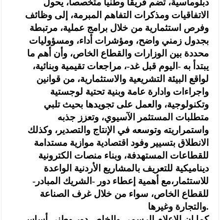
دبلوماسية، تضم فريقاً وطنياً متخصصاً، يحول
الاتفاقيات ومذكرات التفاهم المبرمة، إلى وظائف
وفرص استثمارية من خلال برامج عملية، مرتبطة
بجدول زمني واضح، ومؤشرات أداء، ومسؤوليات
محددة بين الوزارات والقطاع الخاص، وأن أهم ما
يبتدأ به -اليوم قبل غد-، مراجعات تقيمية وبنائية،
لواقع البيئة التشريعية والاستثمارية، من قوانين
واجراءات وادارة عامة وبنية تحتية لوجستية
وتكنولوجية، والعمل على تجويدها بحيث تلبي
متطلبات المستثمر الآسيوي، وتعزز جذبه
واستمراريته وتوسعه في الإنتاج والتصدير، وكذلك
الانطلاق بتسيير وفود اقتصادية موازية مستدامة
للقطاعات المستهدفة، وبناء منصات الكترونية
ديناميكية للتعريف بالمشاريع الأردنية الواعدة
للاستثمار،مع أهمية إعطاء دور -الشريك المبادر-
للقطاع الخاص، سواء من خلال غرف الصناعة
والتجارة وغيرها.
كما ان للإعلام الرسمي والخاص دور وطني أساس