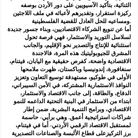
الثنائية، بتأكيد الآسيويين على دور الأردن بوصفه
ركيزة استقرار، وتقديرهم لأعبائه في ملف اللاجئين
ومساعيه للحل العادل للقضية الفلسطينية.
أما عن تنويع الشركاء الاقتصاديين، وبناء جسور جديدة
لسلاسل التوريد والاستثمار، فهي فرصة تحول
استثنائية للإنتاج والتصدير نحو الإقليم، والجانب
المشرق للجيوبوليتيك هذه المرة، فالاجندة
الاقتصادية واضحة، كفرص حقيقية مع اليابان، فيتنام،
سنغافورة، إندونيسيا وباكستان، ظهرت ملامحها
الأولى في طوكيو، مستهدفة توسيع التعاون وتعزيز
النوافذ الاستثمارية المشتركة، في الأمن السيبراني،
الدفاع، والطاقة، إلى جانب الاقتصاد والاستثمار،
ابتداء من الاستثمار في البنية التحتية الداعمه للنمو
الاقتصادي، وبرامج التنمية البشرية، ضمن إطار
شراكات استراتيجية أعمق. وهي برأيي- حاسمة
لمستقبل الاقتصاد الرقمي الأردني- أما في فيتنام،
برز التركيزعلى قطاع الألبسة والصناعات التصديرية