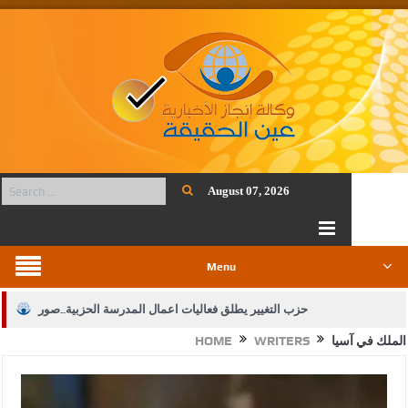
August 07, 2026
Menu
حزب التغيير يطلق فعاليات اعمال المدرسة الحزبية..صور
الملك في آسيا
WRITERS
HOME
الجيش يفتح باب التجنيد لحملة البكالوريوس في الحقوق والقانون
بيان اجتماع عمّان:دعم الوصاية الهاشمية التاريخية على المقدسات