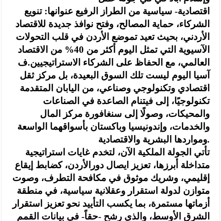
اقتصادية- سياسية من الطراز الرفيع عنوانها: تنويع
الشركاء، حماية المصالح، وفتح نوافذ جديدة للاقتصاد
الأردني، بحيث تعيد تموضع الأردن في قلب التحولات
الآسيوية التي تمثل اليوم أكثر من 40% من الاقتصاد
العالمي، مع الحفاظ على الشركاء الاستراتيجيين.ف
آسيا اليوم ليست تلك السوق البعيدة، بل مركز ثقل
اقتصادي وتكنولوجي وصناعي، من اليابان المتقدمة
تكنولوجيًا، إلى فيتنام الصاعدة في الصناعات
والمحيكات، وصولًا إلى سنغافورة مركز المال
والخدمات، وإندونيسيا وباكستان بأسواقهما الواسعة
ومواردها البشرية والاقتصادية.
تأتي الجولة الملكية الآن، لتخدم غايات استراتيجية
متداخلة أبرزها، تعزيز ايصال دورالأردن، كضابط إيقاع
إقليمي، وشريك موثوق في مكافحة التطرف، وصوت
متوازن لدولة استقرار وعقلانية سياسية، في منطقة
أزماتها مستمرة، بما يكسب التأييد نحو تعزيز استقرار
الشرق الأوسط، والذي رشح -حقاً- في بيانات القمم