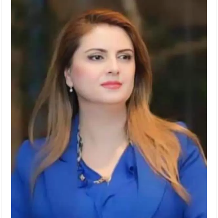
الإسلامية والمسيحية
الأمن يتلف 16 مليون حبة كبتاجون و1480 كغم مواد مخدرة
النواب يقر مشروع تعديل قانون الملكية العقارية
القاضي يلتقي رؤساء تحرير الصحف اليومية ويؤكد حرص مجلس النواب
على شراكة فاعلة مع الإعلام
دعوة المكلفين بخدمة العلم (الدفعة الثالثة) إلى مراجعة منصة خدمة
العلم
الملك يلتقي مجموعة من رفاق السلاح
الملك يتلقى اتصالا هاتفيا من العاهل البحريني
القاضي محمود أحمد فريحات.. مبارك ومزيدا من التوفيق