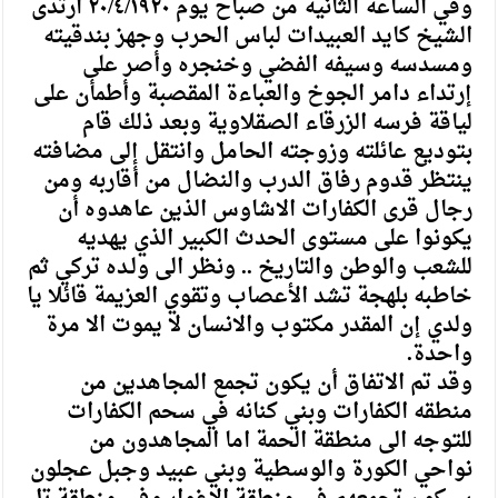
وفي الساعة الثانية من صباح يوم ٢٠/٤/١٩٢٠ ارتدى
الشيخ كايد العبيدات لباس الحرب وجهز بندقيته
ومسدسه وسيفه الفضي وخنجره وأصر على
إرتداء دامر الجوخ والعباءة المقصبة وأطمأن على
لياقة فرسه الزرقاء الصقلاوية وبعد ذلك قام
بتوديع عائلته وزوجته الحامل وانتقل إلى مضافته
ينتظر قدوم رفاق الدرب والنضال من أقاربه ومن
رجال قری الکفارات الاشاوس الذين عاهدوه أن
يكونوا على مستوى الحدث الكبير الذي يهديه
للشعب والوطن والتاريخ .. ونظر الى ولـده تركي ثم
خاطبه بلهجة تشد الأعصاب وتقوي العزيمة قائلا يا
ولدي إن المقدر مكتوب والانسان لا يموت الا مرة
واحدة.
وقد تم الاتفاق أن يكون تجمع المجاهدين من
منطقه الكفارات وبني كنانه في سحم الكفارات
للتوجه الى منطقة الحمة اما المجاهدون من
نواحي الكورة والوسطية وبني عبيد وجبل عجلون