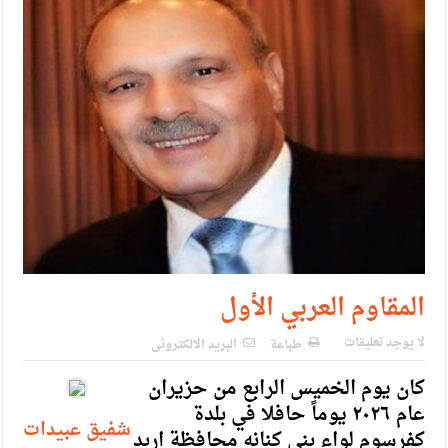
الإسلامية والمسيحية
الأمن يتلف 16 مليون حبة كبتاجون و1480 كغم مواد مخدرة
النواب يقر مشروع تعديل قانون الملكية العقارية
القاضي يلتقي رؤساء تحرير الصحف اليومية ويؤكد حرص مجلس
النواب على شراكة فاعلة مع الإعلام
دعوة المكلفين بخدمة العلم (الدفعة الثالثة) إلى مراجعة منصة خدمة
العلم
الملك يلتقي مجموعة من رفاق السلاح
المقاوم العربي الأول
الملك يتلقى اتصالا هاتفيا من العاهل البحريني
لا يوجد تعليقات
طباعة
البريد الالكترونى
القاضي محمود أحمد فريحات.. مبارك ومزيدا من التوفيق
كان يوم الخميس الرابع من حزيران
عام ٢٠٢٦ يوماً حافلا في بلدة
شفيق عبيدات
كفرسوم لواء بني كنانه محافظة اربد