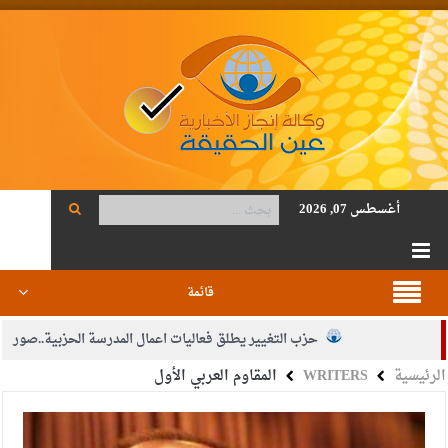
أغسطس 07, 2026
قائمة
حزب التغيير يطلق فعاليات اعمال المدرسة الحزبية..صور
الرئيسية
WRITERS
المقاوم العربي الأول
الجيش يفتح باب التجنيد لحملة البكالوريوس في الحقوق والقانون
بيان اجتماع عمّان:دعم الوصاية الهاشمية التاريخية على المقدسات