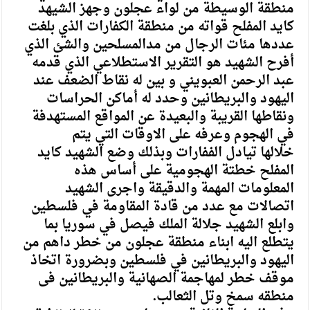
منطقة الوسيطة من لواء عجلون وجهز الشيهد
كايد المفلح قواته من منطقة الكفارات الذي بلغت
عددها مئات الرجال من مدالمسلحين والشئ الذي
أفرح الشهيد هو التقرير الاستطلاعي الذي قدمه
عبد الرحمن العبويني و بين له نقاط الضعف عند
اليهود والبريطانين وحدد له أماكن الحراسات
ونقاطها القريبة والبعيدة عن المواقع المستهدفة
في الهجوم وعرفه على الاوقات التي يتم
خلالها تيادل الففارات وبذلك وضع الشهيد كايد
المفلح خطتة الهجومية على أساس هذه
المعلومات المهمة والدقيقة واجرى الشهيد
اتصالات مع عدد من قادة المقاومة في فلسطين
وابلع الشهيد جلالة الملك فيصل في سوريا بما
يتطلع اليه ابناء منطقة عجلون من خطر داهم من
اليهود والبريطانين في فلسطين وبضرورة اتخاذ
موقف خطر لمهاجمة الصهانية والبريطانين فى
منطقه سمخ وتل الثعالب.