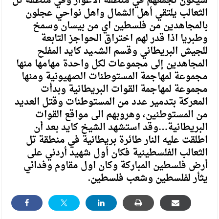
سيكون تجمعهم في منطقة الاغوار وفي منطقة تل
الثعالب يلتقي أهل الشمال واهل نواحي عجلون
بالمجاهدين من فلسطين اي من بيسان وسمخ
وطبريا اذا قدر لهم اختراق الحواجز التابعة
للجيش البريطاني وقسم الشہید کايد المفلح
المجاهدين إلى مجموعات لكل واحدة مهامها منها
مجموعة لمهاجمة المستوطنات الصهيونية ومنها
مجموعة لمهاجمة القوات البريطانية وبدأت
المعركة بتدمير عدد من المستوطنات وقتل العديد
من المستوطنين، وهروبهم الى مواقع القوات
البريطانية…وقد استشهد الشيخ كايد بعد أن
اطلقت عليه النار طائرة بريطانية في منطقة تل
الثعالب الفلسطينية فكان أول شهيد أردني على
أرض فلسطين المباركة وكان اول مقاوم وفدائي
يثأر لفلسطين وشعب فلسطين.