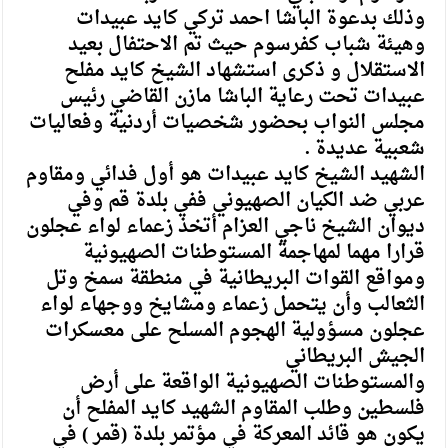
وذلك بدعوة الباشا احمد تركي كايد عبيدات
وهيئة شباب كفرسوم حيث تم الاحتفال بعيد
الاستقلال و ذكرى استشهاد الشيخ كايد مفلح
عبيدات تحت رعاية الباشا مازن القاضي رئيس
مجلس النواب بحضور شخصيات أردنية وفعاليات
شعبية عديدة
.
الشهيد الشيخ كايد عبيدات هو أول فدائي ومقاوم
عربي ضد الكيان الصهيوني ففي بلدة قم وفي
ديوان الشيخ ناجي العزام أتخذ زعماء لواء عجلون
قرارا مهما لمهاجمة المستوطنات الصهيونية
ومواقع القوات البريطانية في منطقة سمخ وتل
الثعالب وأن يتحمل زعماء ومشايخ ووجهاء لواء
عجلون مسؤولية الهجوم المسلح على معسكرات
الجيش البريطاني
والمستوطنات الصهيونية الواقعة على أرض
فلسطين وطلب المقاوم الشهيد كايد المفلح أن
يكون هو قائد المعركة في مؤتمر بلدة (قمر ) في