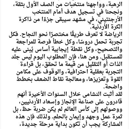
الرهبة، وواجهنا منتخبات من الصف الأول بثقة،
ونجحنا في تسجيل هدف أمام المنتخب
الأرجنتيني، في مشهد سيبقى جزءًا من ذاكرة
الكرة الأردنية.
الرياضة لا تعرف طريقًا مختصرًا نحو النجاح. فكل
تجربة تحمل دروسًا، وكل خطأ فرصة للمراجعة
والتصحيح، وكل نقطة إيجابية أساس يُبنى عليه
للمستقبل. ومن هنا، فإن المطلوب اليوم ليس جلد
الذات أو التقليل من قيمة ما تحقق، بل قراءة
التجربة بعقلية احترافية، والوقوف على مكامن
القوة وتعزيزها، ومعالجة نقاط الضعف بخطط
واضحة.
لقد أثبت النشامى خلال السنوات الأخيرة أنهم
قادرون على صناعة الإنجاز وإسعاد الأردنيين،
ووصولهم إلى كأس العالم لم يكن ضربة حظ، بل
ثمرة عمل وجهد وإيمان بالحلم. ولذلك فإن هذه
المشاركة يجب أن تكون بداية مرحلة جديدة،