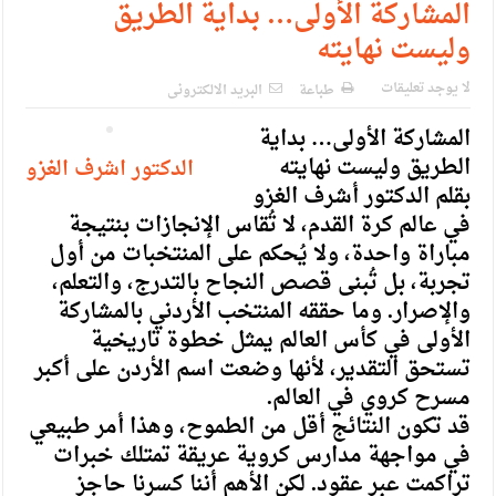
المشاركة الأولى… بداية الطريق
وليست نهايته
لا يوجد تعليقات
طباعة
البريد الالكترونى
المشاركة الأولى… بداية
الطريق وليست نهايته
الدكتور اشرف الغزو
بقلم الدكتور أشرف الغزو
في عالم كرة القدم، لا تُقاس الإنجازات بنتيجة
مباراة واحدة، ولا يُحكم على المنتخبات من أول
تجربة، بل تُبنى قصص النجاح بالتدرج، والتعلم،
والإصرار. وما حققه المنتخب الأردني بالمشاركة
الأولى في كأس العالم يمثل خطوة تاريخية
تستحق التقدير، لأنها وضعت اسم الأردن على أكبر
مسرح كروي في العالم.
قد تكون النتائج أقل من الطموح، وهذا أمر طبيعي
في مواجهة مدارس كروية عريقة تمتلك خبرات
تراكمت عبر عقود. لكن الأهم أننا كسرنا حاجز