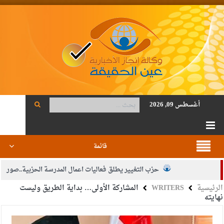
أغسطس 09, 2026
قائمة
حزب التغيير يطلق فعاليات اعمال المدرسة الحزبية..صور
الرئيسية
WRITERS
المشاركة الأولى… بداية الطريق وليست
الجيش يفتح باب التجنيد لحملة البكالوريوس في الحقوق والقانون
نهايته
بيان اجتماع عمّان:دعم الوصاية الهاشمية التاريخية على المقدسات