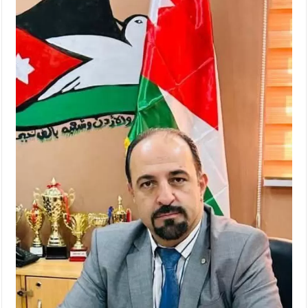
الإسلامية والمسيحية
الأمن يتلف 16 مليون حبة كبتاجون و1480 كغم مواد مخدرة
النواب يقر مشروع تعديل قانون الملكية العقارية
القاضي يلتقي رؤساء تحرير الصحف اليومية ويؤكد حرص مجلس
النواب على شراكة فاعلة مع الإعلام
دعوة المكلفين بخدمة العلم (الدفعة الثالثة) إلى مراجعة منصة خدمة
العلم
الملك يلتقي مجموعة من رفاق السلاح
الملك يتلقى اتصالا هاتفيا من العاهل البحريني
القاضي محمود أحمد فريحات.. مبارك ومزيدا من التوفيق