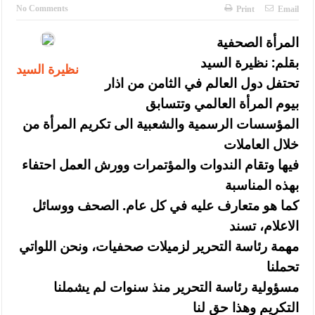
الإسلامية والمسيحية
No Comments
Print
Email
الأمن يتلف 16 مليون حبة كبتاجون و1480 كغم مواد مخدرة
المرأة الصحفية
النواب يقر مشروع تعديل قانون الملكية العقارية
بقلم: نظيرة السيد
نظيرة السيد
تحتفل دول العالم في الثامن من اذار
القاضي يلتقي رؤساء تحرير الصحف اليومية ويؤكد حرص مجلس النواب
بيوم المرأة العالمي وتتسابق
على شراكة فاعلة مع الإعلام
المؤسسات الرسمية والشعبية الى تكريم المرأة من
دعوة المكلفين بخدمة العلم (الدفعة الثالثة) إلى مراجعة منصة خدمة
خلال العاملات
فيها وتقام الندوات والمؤتمرات وورش العمل احتفاء
العلم
بهذه المناسبة
الملك يلتقي مجموعة من رفاق السلاح
كما هو متعارف عليه في كل عام. الصحف ووسائل
الملك يتلقى اتصالا هاتفيا من العاهل البحريني
الاعلام، تسند
مهمة رئاسة التحرير لزميلات صحفيات، ونحن اللواتي
القاضي محمود أحمد فريحات.. مبارك ومزيدا من التوفيق
تحملنا
مسؤولية رئاسة التحرير منذ سنوات لم يشملنا
التكريم وهذا حق لنا