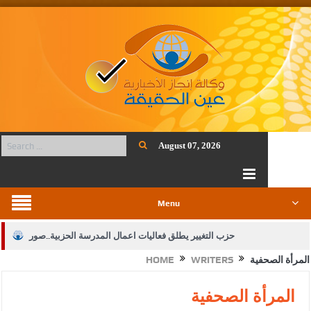
August 07, 2026
Menu
حزب التغيير يطلق فعاليات اعمال المدرسة الحزبية..صور
المرأة الصحفية
WRITERS
HOME
الجيش يفتح باب التجنيد لحملة البكالوريوس في الحقوق والقانون
بيان اجتماع عمّان:دعم الوصاية الهاشمية التاريخية على المقدسات
المرأة الصحفية