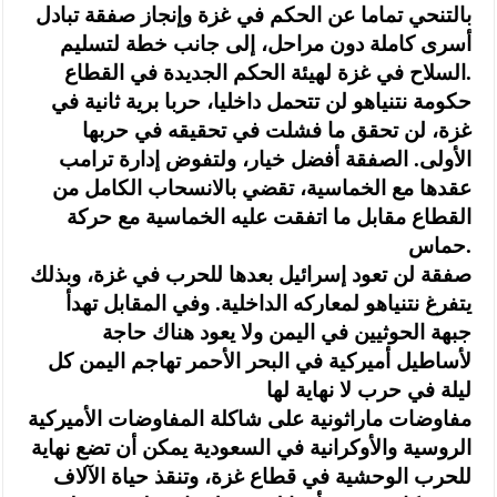
بالتنحي تماما عن الحكم في غزة وإنجاز صفقة تبادل
أسرى كاملة دون مراحل، إلى جانب خطة لتسليم
السلاح في غزة لهيئة الحكم الجديدة في القطاع.
حكومة نتنياهو لن تتحمل داخليا، حربا برية ثانية في
غزة، لن تحقق ما فشلت في تحقيقه في حربها
الأولى. الصفقة أفضل خيار، ولتفوض إدارة ترامب
عقدها مع الخماسية، تقضي بالانسحاب الكامل من
القطاع مقابل ما اتفقت عليه الخماسية مع حركة
حماس.
صفقة لن تعود إسرائيل بعدها للحرب في غزة، وبذلك
يتفرغ نتنياهو لمعاركه الداخلية. وفي المقابل تهدأ
جبهة الحوثيين في اليمن ولا يعود هناك حاجة
لأساطيل أميركية في البحر الأحمر تهاجم اليمن كل
ليلة في حرب لا نهاية لها
مفاوضات ماراثونية على شاكلة المفاوضات الأميركية
الروسية والأوكرانية في السعودية يمكن أن تضع نهاية
للحرب الوحشية في قطاع غزة، وتنقذ حياة الآلاف