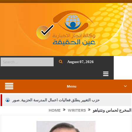
August 07, 2026
Menu
حزب التغيير يطلق فعاليات اعمال المدرسة الحزبية..صور
المخرج لحماس ونتنياهو
WRITERS
HOME
الجيش يفتح باب التجنيد لحملة البكالوريوس في الحقوق والقانون
بيان اجتماع عمّان:دعم الوصاية الهاشمية التاريخية على المقدسات