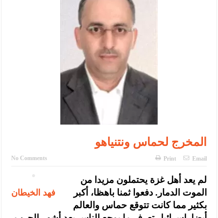
الإسلامية والمسيحية
الأمن يتلف 16 مليون حبة كبتاجون و1480 كغم مواد مخدرة
النواب يقر مشروع تعديل قانون الملكية العقارية
القاضي يلتقي رؤساء تحرير الصحف اليومية ويؤكد حرص مجلس النواب
على شراكة فاعلة مع الإعلام
دعوة المكلفين بخدمة العلم (الدفعة الثالثة) إلى مراجعة منصة خدمة
العلم
الملك يلتقي مجموعة من رفاق السلاح
المخرج لحماس ونتنياهو
الملك يتلقى اتصالا هاتفيا من العاهل البحريني
No Comments
Print
Email
القاضي محمود أحمد فريحات.. مبارك ومزيدا من التوفيق
لم يعد أهل غزة يحتملون مزيدا من
فهد الخيطان
الموت الدمار. دفعوا ثمنا باهظا، أكبر
بكثير مما كانت تتوقع حماس والعالم
أيضا. إسرائيل تعرف ما يوجع الناس بعد أشهر الحرب