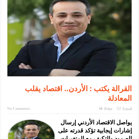
الإسلامية والمسيحية
الأمن يتلف 16 مليون حبة كبتاجون و1480 كغم مواد مخدرة
النواب يقر مشروع تعديل قانون الملكية العقارية
القاضي يلتقي رؤساء تحرير الصحف اليومية ويؤكد حرص مجلس النواب
على شراكة فاعلة مع الإعلام
دعوة المكلفين بخدمة العلم (الدفعة الثالثة) إلى مراجعة منصة خدمة
العلم
الملك يلتقي مجموعة من رفاق السلاح
القرالة يكتب : الأردن.. اقتصاد يقلب
المعادلة
الملك يتلقى اتصالا هاتفيا من العاهل البحريني
القاضي محمود أحمد فريحات.. مبارك ومزيدا من التوفيق
No Comments
Print
Email
يواصل الاقتصاد الأردني إرسال
إشارات إيجابية تؤكد قدرته على
الصمود والتكيف مع المتغيرات