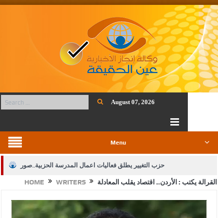
August 07, 2026
Menu
حزب التغيير يطلق فعاليات اعمال المدرسة الحزبية..صور
القرالة يكتب : الأردن.. اقتصاد يقلب المعادلة
WRITERS
HOME
الجيش يفتح باب التجنيد لحملة البكالوريوس في الحقوق والقانون
بيان اجتماع عمّان:دعم الوصاية الهاشمية التاريخية على المقدسات