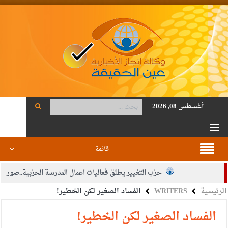
أغسطس 08, 2026
قائمة
حزب التغيير يطلق فعاليات اعمال المدرسة الحزبية..صور
الرئيسية
WRITERS
الفساد الصغير لكن الخطير!
الجيش يفتح باب التجنيد لحملة البكالوريوس في الحقوق والقانون
بيان اجتماع عمّان:دعم الوصاية الهاشمية التاريخية على المقدسات
الفساد الصغير لكن الخطير!