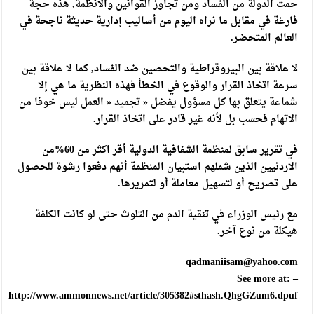
حمت الدولة من الفساد ومن تجاوز القوانين والأنظمة, هذه حجة
فارغة في مقابل ما نراه اليوم من أساليب إدارية حديثة ناجحة في
العالم المتحضر.
لا علاقة بين البيروقراطية والتحصين ضد الفساد, كما لا علاقة بين
سرعة اتخاذ القرار والوقوع في الخطأ فهذه النظرية ما هي إلا
شماعة يتعلق بها كل مسؤول يفضل « تجميد « العمل ليس خوفا من
الاتهام فحسب بل لأنه غير قادر على اتخاذ القرار.
في تقرير سابق لمنظمة الشفافية الدولية أقر اكثر من 60%من
الاردنيين الذين شملهم استبيان المنظمة أنهم دفعوا رشوة للحصول
على تصريح أو لتسهيل معاملة أو لتمريرها.
مع رئيس الوزراء في تنقية الدم من التلوث حتى لو كانت الكلفة
هيكلة من نوع آخر.
qadmaniisam@yahoo.com
– See more at:
http://www.ammonnews.net/article/305382#sthash.QhgGZum6.dpuf