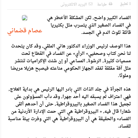
الإسلامية والمسيحية
1 تعليق
طباعة
البريد الالكترونى
الأمن يتلف 16 مليون حبة كبتاجون و1480 كغم مواد مخدرة
الفساد الكبير واضح, لكن المشكلة الأخطر هي
النواب يقر مشروع تعديل قانون الملكية العقارية
في الفساد الصغير الذي يتسرب مثل بكتيريا
عصام قضماني
قاتلة تلوث الدم في الجسد.
القاضي يلتقي رؤساء تحرير الصحف اليومية ويؤكد حرص مجلس
هذا الوصف لرئيس الوزراء الدكتور هاني الملقي, وقد كان يتحدث
النواب على شراكة فاعلة مع الإعلام
لنا نحن كتاب وصحفيي» الرأي» عن الفساد في القطاع تحت
دعوة المكلفين بخدمة العلم (الدفعة الثالثة) إلى مراجعة منصة خدمة
مسميات كثيرة, الرشوة, المساعي أو إن شئت الإكراميات تنتشر
مثل آفة مقلقة تفقد الجهاز الحكومي مناعته فيصبح هزيلا مريضا
العلم
وملوثا.
الملك يلتقي مجموعة من رفاق السلاح
هذه الجرأة في جلد الذات التي بادر اليها الرئيس هي بداية العلاج,
الملك يتلقى اتصالا هاتفيا من العاهل البحريني
فهي اعتراف لم يسبقه اليه أحد جهرا, وقد دأب المسؤولون على
تجميل هذا الفساد الصغير بالبيروقراطية, حتى أن أحدهم ألقى
القاضي محمود أحمد فريحات.. مبارك ومزيدا من التوفيق
شعارا قال فيه, « البيروقراطية هي التي حمت الإدارة الأردنية من
الفساد» والحقيقة هي أن البيروقراطية هي التي وفرت بيئة مناسبة
للفساد.