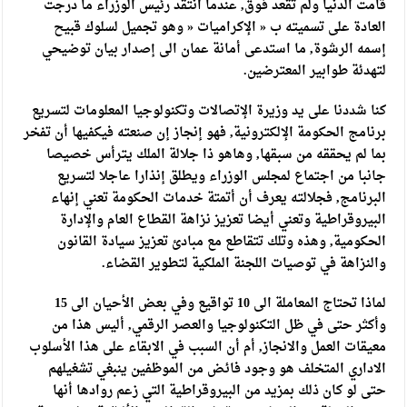
قامت الدنيا ولم تقعد فوق, عندما انتقد رئيس الوزراء ما درجت
العادة على تسميته ب « الإكراميات « وهو تجميل لسلوك قبيح
إسمه الرشوة, ما استدعى أمانة عمان الى إصدار بيان توضيحي
لتهدئة طوابير المعترضين.
كنا شددنا على يد وزيرة الإتصالات وتكنولوجيا المعلومات لتسريع
برنامج الحكومة الإلكترونية, فهو إنجاز إن صنعته فيكفيها أن تفخر
بما لم يحققه من سبقها, وهاهو ذا جلالة الملك يترأس خصيصا
جانبا من اجتماع لمجلس الوزراء ويطلق إنذارا عاجلا لتسريع
البرنامج, فجلالته يعرف أن أتمتة خدمات الحكومة تعني إنهاء
البيروقراطية وتعني أيضا تعزيز نزاهة القطاع العام والإدارة
الحكومية, وهذه وتلك تتقاطع مع مبادئ تعزيز سيادة القانون
والنزاهة في توصيات اللجنة الملكية لتطوير القضاء.
لماذا تحتاج المعاملة الى 10 تواقيع وفي بعض الأحيان الى 15
وأكثر حتى في ظل التكنولوجيا والعصر الرقمي, أليس هذا من
معيقات العمل والانجاز, أم أن السبب في الابقاء على هذا الأسلوب
الاداري المتخلف هو وجود فائض من الموظفين ينبغي تشغيلهم
حتى لو كان ذلك بمزيد من البيروقراطية التي زعم روادها أنها