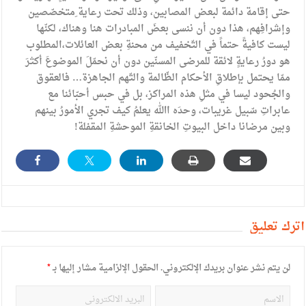
حتى إقامة دائمة لبعض المصابين، وذلك تحت رعاية ِمتخصّصين
وإشرافِهم، هذا دون أن ننسى بعضَ المبادرات هنا وهناك، لكنّها
ليست كافيةً حتماً في التّخفيف من محنةِ بعض العائلات،المطلوب
هو دورُ رعايةٍ لائقة للمرضى المسنّين دون أن نحمّلَ الموضوعَ أكثرَ
ممّا يحتمل بإطلاقِ الأحكام الظّالمة والتّهم الجاهزة… فالعقوق
والجُحود ليسا في مثلِ هذه المراكز، بل في حبس أحبّائنا مع
عابراتِ سّبيل غريبات، وحدَه االله يعلمُ كيف تجري الأمورُ بينهم
وبين مرضانا داخل البيوتِ الخانقةِ الموحشةِ المقفلة!
أترك تعليق
لن يتم نشر عنوان بريدك الإلكتروني.
الحقول الإلزامية مشار إليها بـ
*