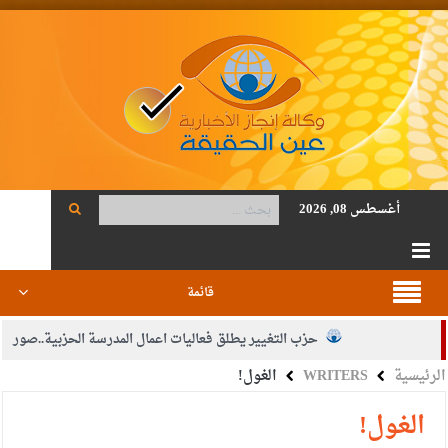
أغسطس 08, 2026
قائمة
حزب التغيير يطلق فعاليات اعمال المدرسة الحزبية..صور
الرئيسية
WRITERS
الغول!
الجيش يفتح باب التجنيد لحملة البكالوريوس في الحقوق والقانون
بيان اجتماع عمّان:دعم الوصاية الهاشمية التاريخية على المقدسات
الغول!