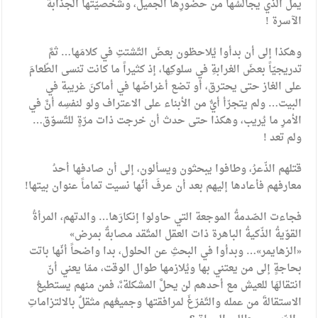
يملُّ الذي يجالسُها من حضورِها الجميل، وشخصيّتها الجذّابة
الآسرة !
وهكذا إلى أن بدأوا يُلاحظون بعضَ التّشتتِ في كلامَها… ثمَّ
تدريجيّاً بعضَ الغرابةِ في سلوكِها، إذ كثيراً ما كانت تنسى الطّعامَ
على الغاز حتى يحترق، أو تضع أغراضَها في أماكنَ غريبة في
البيت… ولم يتجرّأ أيٌّ من الأبناء على الاعتراف ولو لنفسِه أنَّ في
الأمرِ ما يُريب، وهكذا حتى حدث أن خرجت ذات مرّةٍ للتّسوّق…
ولم تعد !
قتلهم الذّعرُ، وطافوا يبحثون ويسألون، إلى أن صادفها أحدُ
معارفهم فأعادها إليهم بعد أن عرفَ أنّها نسيت تماماً عنوان بيتها!
فجاءت الصّدمةُ الموجعة التي حاولوا إنكارَها… والدتهم، المرأةُ
القوّيةُ الذّكيةُ الباهرة ذات العقل المتّقد مصابةٌ بمرض»
«الزهايمر»… وبدأوا في البحثِ عن الحلول، بدا واضحاً أنّها باتت
بحاجةٍ إلى من يعتني بها ويُلازمها طوال الوقت، ممّا يعني أنّ
انتقالهَا للعيش مع أحدهم لن يحلَّ المشكلة،َّ، فمن منهم يستطيعُ
الاستقالةَ من عمله والتّفرّغَ لمرافقتها وجميعُهم مثقلٌ بالالتزاماتِ