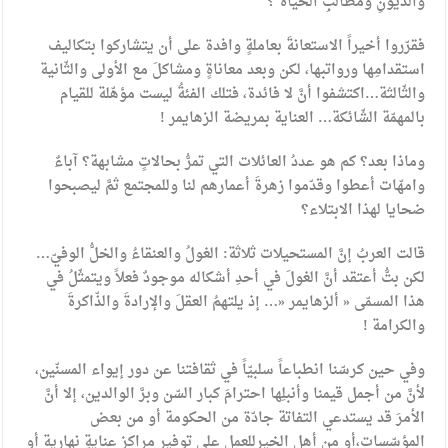
والدّيونِ ومطالبِ الحياة ؟
فقرّروا أخيراً الاستعانةَ بعاملةٍ وافدة على أن يتشاركوا بتكاليف
استقدامِها ورواتبها، لكن وبعد معاناةٍ ومشاكلَ مع الأولى والثّانية
والثّالثة…اكتشفوا أنَّ لا فائدة، فتلك الفئةُ ليست مؤهّلة للقيام
بالمهمّة الشّائكة… العناية بمريضة الزهايمر !
وماذا بعد؟ كم هو عددُ العائلات التي تمرُّ بحالاتٍ مشابهة؟ آباءٌ
وامهّات أعطوا وقدّموا زهرةَ أعمارهم لنا وللمجتمع ثمَّ ليصبحوا
ضحايا لهذا الابتلاء؟
قالت العربُ إنَّ المستحيلات ثلاثة: الغولُ والعنقاءُ والخلُّ الوفيّ…
لكن بتُّ أعتقد أنَّ الغولَ في أحدِ أشكاله موجودٌ فعلاً ويتمثّلُ في
هذا المسمّى « ألزهايمر «… إذ يلتهمُ العقلَ والإرادةَ والذّاكرةَ
والكرامة !
وفي حين كرسّنا انطباعاً سلبيّاً في ثقافتنا عن دور إيواء المسنّين،
لأنَّ من أجمل قيمنا وأنبلِها احترامَ كبار السّن وبرَّ الوالدين، إلا أنَّ
الأمرَ قد يستدعي التفاتة جادّة من الحكومة أو من بعض
المؤسّسات،أو من أهل الخيرللعملِ على توفير مراكز عنايةٍ نهارية أو