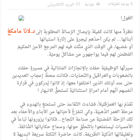
الإسلامية والمسيحية
لا يوجد تعليقات
طباعة
البريد الالكترونى
الأمن يتلف 16 مليون حبة كبتاجون و1480 كغم مواد مخدرة
الغول!
النواب يقر مشروع تعديل قانون الملكية العقارية
د.لانا مامكغ
نظرةٌ منها كانت كفيلة بإيصال الرّسالة المطلوبة إلى
القاضي يلتقي رؤساء تحرير الصحف اليومية ويؤكد حرص مجلس
أبنائها… لم يكن أحدُهم ليجرؤ على إثارةِ استيائها
أو غضبها، في الوقتِ الذي مثّلت فيه لهم المرجعَ الآمنَ الحكيمَ
النواب على شراكة فاعلة مع الإعلام
المُطمئن لهم فيما يواجهون من مشاكلَ يوميّة.
دعوة المكلفين بخدمة العلم (الدفعة الثالثة) إلى مراجعة منصة خدمة
سيرتُها الوظيفيّة حفلت بالإنجازات المتتالية في مسيرةٍ حفلت
العلم
بالصّعوبات والعراقيل والتّحدّيات، فكانت محطّ إعجابِ العديدين
حتى عند أولئك الذين اختلفوا معها، إذ كانوا يُدركون في قرارة
الملك يلتقي مجموعة من رفاق السلاح
أنفسِهم أنّهم أمام امراةٍ استثنائيّة تستحقُّ الانبهار !
الملك يتلقى اتصالا هاتفيا من العاهل البحريني
تقدّمَ بها العمرُقليلاً، فشاءت التّقاعدَ حتى تستمتعَ بالهدوء في
القاضي محمود أحمد فريحات.. مبارك ومزيدا من التوفيق
مرحلة العمر الذّهبيّة، وكي تتفرّغَ لأحبّائها من الأبناءِ والأحفاد بعد
تلك الرّحلة المُضنيّة من صناعة النّجاح…فكانوا يزورونها تباعاً في
الأمسيات ليستمتعوا بالتّحلّقِ حولها، وسماعِ حكاياتها الشّائقة،
وتعليقاتِها الذّكيّة الطّريفة، كانت حاضرة النّكتة سريعة البديهة لا