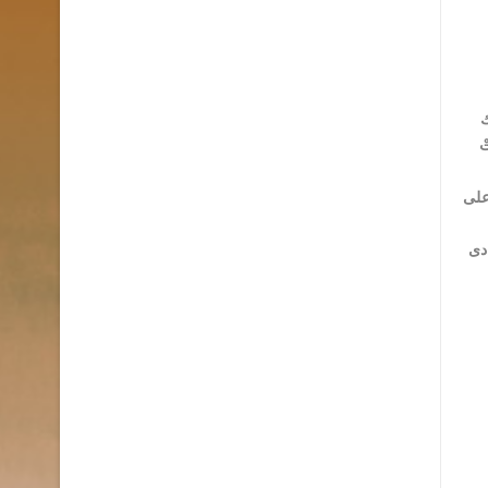
ك
ْ
على
ادى