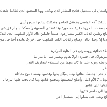
ن لى مستقبل فتاتىّ المظلم الذى يهدّهما ويهدّ المجتمع الذى لطالما جاهدتُ
ج وطنين الذباب الكبير ,يتسارعون جميعاً حاملين ذاك الأوار الملتهب الذى التفَّ
 إنْ وصل ذاك الإهماج والذباب الكبير الملتهب حتى خررتُ هامدة أحيا فى مو