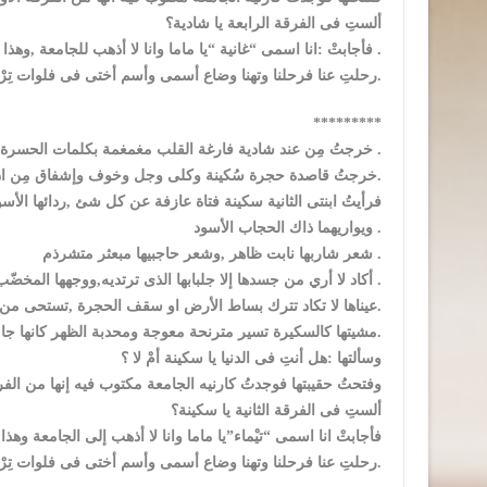
ألستِ فى الفرقة الرابعة يا شادية؟
فأجابتْ :انا اسمى “غانية “يا ماما وانا لا أذهب للجامعة ,وهذا سوء عملك يا ماما, فتاتان ليس لهما أب ولا أم .
رحلتِ عنا فرحلنا وتهنا وضاع أسمى وأسم أختى فى فلوات تِرْحالك.
*********
خرجتُ مِن عند شادية فارغة القلب مغمغمة بكلمات الحسرة والخيبة .
خرجتُ قاصدة حجرة سُكينة وكلى وجل وخوف وإشفاق مِن انْ أجد الأخرى مثل أختها.
فرأيتُ ابنتى الثانية سكينة فتاة عازفة عن كل شئ ,ردائها ا
ويواريهما ذاك الحجاب الأسود .
شعر شاربها نابت ظاهر ,وشعر حاجبيها مبعثر متشرذم .
أكاد لا أري من جسدها إلا جلبابها الذى ترتديه,ووجهها المخضّب بالشعر المتناثر .
عيناها لا تكاد تترك بساط الأرض او سقف الحجرة ,تستحى من كل شئ ,وتودع كل حى ,وتخاف من كل شئ,تأنس بالسكون والفلوات.
مشيتها كالسكيرة تسير مترنحة معوجة ومحدبة الظهر كانها جاءتْ من بين الأموات لتعيش بين الأحياء.
وسألتها :هل أنتِ فى الدنيا يا سكينة أمْ لا ؟
وفتحتُ حقيبتها فوجدتُ كارنيه الجامعة مكتوب فيه إنها من الفر
ألستِ فى الفرقة الثانية يا سكينة؟
فأجابتْ انا اسمى “تيْماء”يا ماما وانا لا أذهب إلى الجامعة وهذ
رحلتِ عنا فرحلنا وتهنا وضاع أسمى وأسم أختى فى فلوات تِرْحالك.