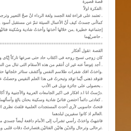
قصة قصيرة
الفكرة اولاً:
تعتمد على قراءة لغة الجسد ولغة الرداء انْ صحّ التعبير وترجمتهما معاً لمعرفة شخصية الشخص المراد محل القراءة .
كماأنى جسدتُ كيف أنّ الأعمال السيئة تنمّ عن مستقبل أسود ,
إجتماعية خطيرة ,من خلالها أخذتها وأخذتُ شادية وسُكينة فتات
حاضريْهما .
============================================
القصة :تقول أفكار
كان زوجى تسبح روحه فى اكتئاب حاد حتى صرعها تاركاً إيّاى وفتات
أجد عِوضاً عنه غير ان أنتقم من هذه الأسقام التى تنال من النفس فترْديها تحت سترة التراب ,أصرع الأسقام قبل ان تصرعهم .
واخذتُ افك شفرات طلاسم النفس وأكشف ستائر خلجاتها حتى صارتْ تلك النفس بدروبها وجوانحها ومفاصلها مترائية ومطواعة.
فتوقد ذهنى أيّما توقد وتبحرتُ فى هذا العلم النفيس وحصلتُ 
بحصولى على جائزة نوبل فى الأدب .
درّستُ انا ا.د افكار فى اكبر الجامعات العربية والأجنبية ولا أكاد آتى مصر وطنى ومسقط رأسي إلا قليلاً.
كعادتى دائماً احتضن فتاتيّ شادية وسكينة بحنان بالغ وأسألهما عن حالهما ثم آتى الفراش لأنام .
فتحتُ حاسوبى لأرى أحدث المستجدات العلمية فلفتَ نظرى اثناء
العالم اذ كانوا سفيرين لبلدهما.
فانتبهتُ واخذتْ رأسي تشرأب إلى الأمام دافعة أيضاً جسدي م
ترحالى وترحال والديْن هاتيْن الفتاتيْن,فتصارعتْ دقات قلبى ووجب واشتدّ وجيبه حتى سارعتُ فى الدلوف على أبواب صغيرتيّ فوجدتهما نائمتيْن.