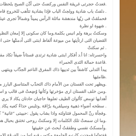
فعدتُ حجرتى غريقة النفس وركضتُ حتى أذّن الصبح بلحظات الغيث.
دلفتُ باب شادية وولجتُ الباب فإذا بشادية تتأهب للخروج قاصدة جامعة القاهرة .
فحملقتُ فى زيّها مندهشة مائلة الرأس يميناً وشمالاً تجرى ع
شهوة او نظرة .
وسكتتُ برهة ولم انبس بكلمة,وما كان سكونى إلا إمعان النظ
القضبان التى ارتأيتها من ميوعة ألفاظ ابنتى التى أدمنتْها حتى
ثم سكتتْ .
واحسرتاه: انا أ.د أفكار ابنتى شادية ترتدى فستاناً ضيقاً تكاد
قاعدة حمالة الثدى الحمراء.
يبدأ التدلى كاشفاً بين ثدييها ذاك المفرق الناعم الجذّاب وينته
ظامئيها.
ويظهر تحت الفستان من الأمام ذاك التحدّب المتناسق البارز من الخِصر والفخدين وسرّتها تلك التى لا تخفى على راءٍ.
ومن خلف الفستان ارى مؤخرتها وكأنها وُضِعتْ فى قالب و استُنسختْ بعملية قوْلبة.
أهدابها تومض كألوان الطيف تعلوها حاجبان حادتان يكاد لا يري 
سطحه أضواء ذهبية وسيلفرية برّاقة ,وتلبس حذاءً كعبه يكاد يكون كالهرم المقلوب .
وفجأة رنّ المحمول فتناولته واذا بشاب يقول :حبيبتى “غانية” كانت ليلة امس ممتعة فى حجرتى ما رأيك ان نكررها اليوم؟.
وما ان سمعتْ تلك الكلمات إلا وسكنتْ روحى تختنق بحبال هذه الكلمات واشتد غليان قلبى وانفطر وفرغ.
وأمسكتُ نفسي وطفقتُ أبحث عن حقيبتها.
ففتحتُها فوجدت كارنيه الجامعة مكتوب فيه انها من الفرقة الاو