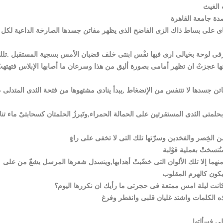
يناى على بساط ذاك الزى الفاضح الذى يظهر مفاتن جسدها الصارخة الداعية لكل
رفى لوحة بخيالى ارى فيها نفْس ابنتى خلف قضبان الأمس بسجية المستقبل .تل
 انها عجزتْ ان تظهر أمامى بصورة أليق من هذا وسرعان ما أصابها الإبلاس فتهتهت
 مفاتن جسدها لا تتنفس من الإنضغاط ,يبدأ ينادى مشتهوها من فتحة الثدى المتدلى 
ى بحلمتى الثدى المستقرتين على الحمالة الحمراء,وتَبرزُ الحلمتان كسحابتىْ ماء تن
منهما إلا تلك الألوان التى خضّبتْ أهدابها,وينسدل شعرها المرسل يشعّ من على
لى فسألتها