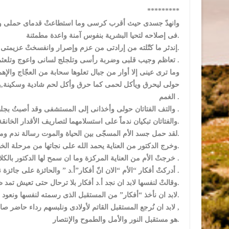
*********
وانهدّ جسدى حيث أقرب كرسى وما استطاعتْ قدماى حملى واستبا
فى إصلاحه لتحيا البشرية بنفوس آمنة واعدة مطمئنة.
إندثر ما كتّلته من إرادتى من عزم وإصرار وانفسختْ عزيمتى ,التقتْ آلام الماضى بطعنتىْ الحاضر وشكلتْ ساتورا صدع رأسى.
تعاظم وجيب قلبى وضربة رأسى وتلجلج لسانى واعوج وتلعثم بغمغمات لحروف عيية محصورة,وقد ثقفتنى المصيبة وأمسكتْ بلجام عزيمتى .
وما ترى عينى إلا أوار من جبال تعلوها سحابة من العجّاج والإهما
حولى ليحرق ويأكل لحمى كما حرق وأكل لحم شادية وسكينة,وما
الغمم .
والتف الفتاتان حولى وأخذانى إلى المستشفى وقد أصبتُ بجلطة فجائية ,ووضعونى فى العناية المركزة .
والفتاتان تبكيان ندماً على استسلامهما لتصاريف الأقدار الخانقة,وتقولان فى حسرة : لولا نقاوم ونصبر على ما بدر منا.
لقد حمل جسد الأم المسجّى بين الحياة والموت رسالة ندم وموعظة وتوبة على ما كان منهما من استسلام لتصاريف القدر.
وخرج الدكتور من العناية يحمد الله على نجاتها من مرحلة الخطر.
خرجتْ الأم من العناية المركزة وما ان سمح لها الدكتور بالكلام حتى اجتمعتْ بفتاتيها وهما يقبّلان يديها وقدميها وسط دموع متبادلة .
أدركتْ أفكار “الأم “الان انّ أفكار”أ.د ” والحائزة على جائزة نوبل,انّ الأم اغلى وأصلح لمجتمعها ومجتمع فتاتيها,وما كان يجب عليها الترحال .
وقالتْ لنفسها لابد ان نجد أ.د أفكار بلا ترحال حتى تعيش تمد ظلالها على فتاتيها.
لابد ان نأخذ “أفكار” من المستقبل الذى رسمته لنفسها ونعود بها الى حاضر فتاتيها.
لابد ان نُرجع المستقبل القاتم لأولادى ونلبسهم رداء حاضر صالح ونقى حتى يصلوا إلى مستقبل اخر ,
هو مستقبل النور والأمل والطموح والإنتصار.