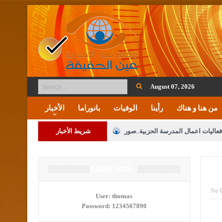
August 07, 2026
من هنا و هناك
رأينا
الوفيات
بانوراما
الأخبار
فعاليات اعمال المدرسة الحزبية..صور
شريط الأخبار
ة على المقدسات الإسلامية والمسيحية
 مشروع تعديل قانون الملكية العقارية
DEMO USER
الثالثة) إلى مراجعة منصة خدمة العلم
No 
User:
thomas
Password:
1234567890
 فريحات.. مبارك ومزيدا من التوفيق