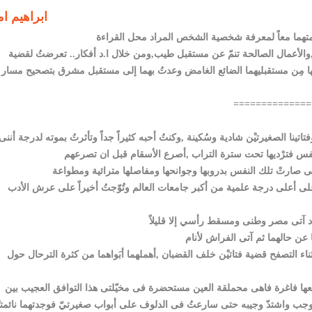
ابراهيم ا
والأعمال الصالحة تنمّ عن مستقبل طيب,ومن خلال ا.د أفكار.. تعرضتُ لقضية
يْها مِن مستقبليهما الضائع الغامض وعدتُ بهما إلى مستقبل مشرق بتصحيح مسار
==============
ينا الصغيرتيْن شادية وسُكينة ,وكنتُ أحبه كثيراً جداً وتأثرتُ بموته لدرجة أننى 
على أعلى درجة علمية من أكبر جامعات العالم وتُوّجتُ أخيراً على عرش الأدب
 التصفح قضية فتاتيْن خلف القضبان ,أهملهما أبَواهما من كثرة الترحال حول
عها فاغرة فاهى محملقة العين مستحضرة فى مخيّلتى هذا التوافق العجيب بين