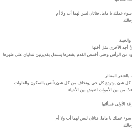
لأسود من الرأس وحتى أخمص القدم ,شعرها ينسدل بغديرتين تتدليان على ظهرها
قة الأولى فسألتها
ا سوء عملك يا ماما, فتاتان ليس لهما أب ولا أم