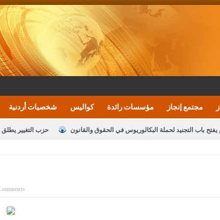
ز
مجتمع إنجاز
مؤسسات رائدة
كواليس
شخصيات أردنية
يفتح باب التجنيد لحملة البكالوريوس في الحقوق والقانون
حزب التغيير يطلق 
بيان اجتماع عمّان:دعم الوصاية الهاشمية التاريخي
ف اليومية ويؤكد حرص مجلس النواب على شراكة فاعلة مع الإعلام
النواب يقر
الملك يلتقي مجموعة من رفاق السلاح
دعوة المكلفين بخدمة العلم (الدفعة 
Comments
القاضي محمود أحمد