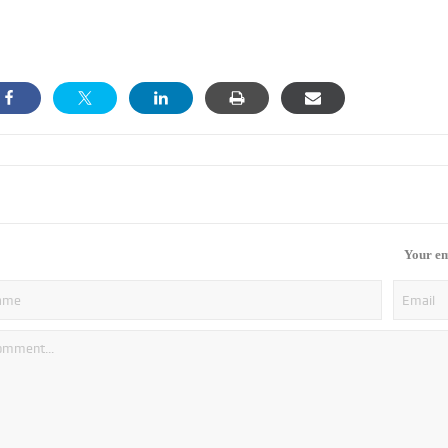
Your em