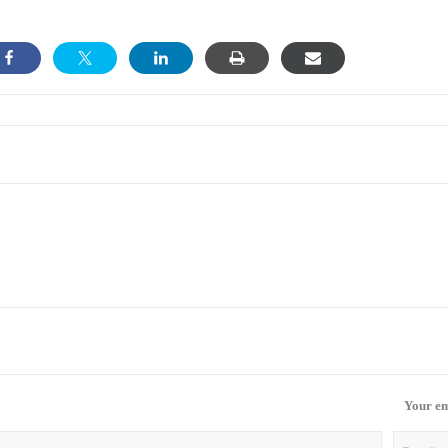
Your em