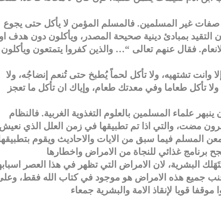
فات غير المسلمين. فالمسلم المؤمن لا يأكل حتى يجوع
ون التقيد بمبادئ دينية صحيحة المصدر، ويأكلون دون هدف او
نعام. فقال عنهم تعالى “… والذين كفروا يتمتعون ويأكلون
لا وانت تشتهيه، ولا تأكل لحماً يُطبخ حتى تُنعم إنضاجُه، ولا
 ولا تأكل طعاما وفي معدتك طعام، وإياك ان تأكل ما تعجز
 ينبهر علماء المسلمين بالعلوم التغذوية الغربية. فالنظام
رون مضت، والتي اذا تم تطبيقها في زمن العلل الذي نعيش
معن المسلم فيما سبق من الايات والاحاديث ويقوم بتطبيقها
تَهَلك البشرية، لان الامراض التي تظهر في هذا العصر اسبابه
جنب جميع هذه الامراض هو موجود في كتاب الله فقط، وعلى