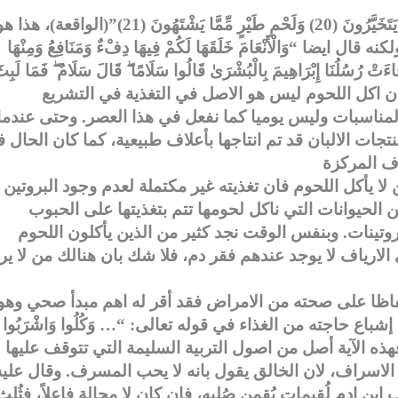
اما بالنسبة للحوم فقد قال تعالى “وَفَاكِهَةٍ مِّمَّا يَتَخَيَّرُونَ (20) وَلَحْمِ طَيْرٍ مِّمَّا يَشْتَهُونَ (21)”(الواقعة)، ه
 “وَالْأَنْعَامَ خَلَقَهَا لَكُمْ فِيهَا دِفْءٌ وَمَنَافِعُ وَمِنْهَا
ْ جَاءَتْ رُسُلُنَا إِبْرَاهِيمَ بِالْبُشْرَىٰ قَالُوا سَلَامًا ۖ قَالَ سَلَامٌ ۖ فَمَا لَبِث
هود 69). هذه الآيات تبين بان اكل اللحوم ليس هو الاصل في التغذية في التشريع
المناسبات وليس يوميا كما نفعل في هذا العصر. وحتى عندما
تجات الالبان قد تم انتاجها بأعلاف طبيعية، كما كان الحال 
لا يأكل اللحوم فان تغذيته غير مكتملة لعدم وجود البروتين
 الحيوانات التي ناكل لحومها تتم بتغذيتها على الحبوب
بروتينات. وبنفس الوقت نجد كثير من الذين يأكلون اللحوم
 الارياف لا يوجد عندهم فقر دم، فلا شك بان هنالك من لا ير
فاظا على صحته من الامراض فقد أقر له اهم مبدأ صحي وهو
ع حاجته من الغذاء في قوله تعالى: “… وَكُلُوا وَاشْرَبُوا وَل
فُوا ۚ إِنَّهُ لَا يُحِبُّ الْمُسْرِفِينَ “(الاعراف31). فهذه الآية أصل من اصول التربية السليمة التي تتوقف عليها
لاسراف، لان الخالق يقول بانه لا يحب المسرف. وقال عليه
بن ادم لُقيمات يُقمن صُلبه، فإن كان لا محالة فاعلاً، فثُلث