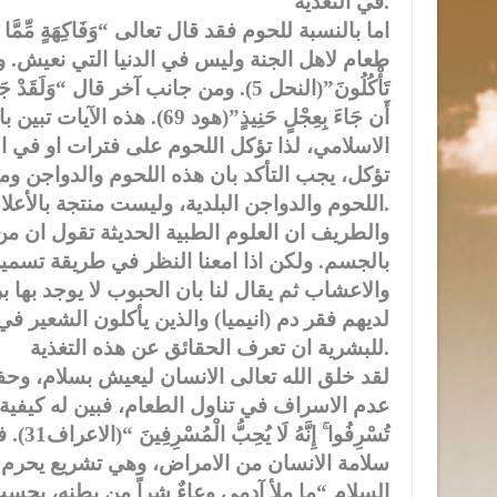
في التغذية.
طعام لاهل الجنة وليس في الدنيا التي نعيش. ولكنه قال ايضا
تَأْكُلُونَ”(النحل 5). ومن جانب آخر قال “وَلَقَد
أَن جَاءَ بِعِجْلٍ حَنِيذٍ”(
الاسلامي، لذا تؤكل اللحوم على فترات او في 
تؤكل، يجب التأكد بان هذه اللحوم والدواجن ومن
اللحوم والدواجن البلدية، وليست منتجة بالأعلاف المركزة.
والطريف ان العلوم الطبية الحديثة تقول ان من 
بالجسم. ولكن اذا امعنا النظر في طريقة تسمين
والاعشاب ثم يقال لنا بان الحبوب لا يوجد بها 
لديهم فقر دم (انيميا) والذين يأكلون الشعير في
للبشرية ان تعرف الحقائق عن هذه التغذية.
لقد خلق الله تعالى الانسان ليعيش بسلام، وح
عدم الاسراف في تناول الطعام، فبين له كيفية إشبا
تُسْرِ
سلامة الانسان من الامراض، وهي تشريع يحرم ا
السلام “ما ملأ آدمي وعاءٌ شراً من بطنه، بحسب ا