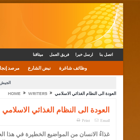
اتصل بنا
ارسل خبرا
فريق العمل
ميثاقنا
وظائف شاغرة
نبض الشارع
مرصد إنجا
الجيش 
العودة الى النظام الغذائي الاسلامي
WRITERS
HOME
الأمن يتلف 16 مليون حبة كبتاجون و1480 كغم مواد مخدرة
القاضي يلتقي رؤساء تحرير الصح
العودة الى النظام الغذائي الاسلامي
الملك يتلقى اتصالا هاتفيا من العاهل البحريني
Print
Email
غذاءُ الانسان من المواضيع الخطيرة في هذا 