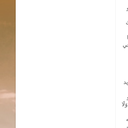
ذا هو
َ
في
يد
َا