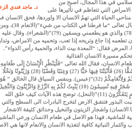
 الاسلامي في هذا المجال، اصبح من
د. ماجد فندي الزع
الامراض التي تتعاظم في تأثيرها على
ناحي الحياة التي تهمُ الانسان الا واوردها، فحق الانسان ف
الغذاء الآمن شأنه شأن الحق في الحياة ذاتها. قال تعالى “ما فرطنا في الكتاب من شيء”(الانعام 
جهة اخرى قال تعالى “الذي خلقني فهو يهدين(78) والذي هو يطعمني ويسقين (79)”(الشعراء). وقال عليه
تطعمه إذا جاع وتريحه إذا تعب، وتحميه من الامراض، وتداو
 المرض فقال: “المعدة بيت الداء، والحمية رأس الدواء”.
سان، فقال الله تعالى “فَلْيَنْظُرِ الْإِنْسَانُ إِلَى طَعَامِهِ
(24) أَنَّا صَبَبْنَا الْمَاءَ صَبًّا (25) ثُمَّ شَقَقْنَا الْأَرْضَ شَقًّا (26) فَأَنْبَتْنَا فِيهَا حَبًّا (27) وَعِنَبًا وَقَضْبًا (28) وَزَيْتُونًا وَنَخْلًا
(29) وَحَدَائِقَ غُلْبًا (30) وَفَاكِهَةً وَأَبًّا (31) مَتَاعًا لَكُمْ وَلِأَنْعَامِكُمْ (32)”(عبس). وبنفس السياق قال الخالق ” هُوَ
الَّذِي أَنْزَلَ مِنَ السَّمَاءِ مَاءً لَكُمْ مِنْهُ شَرَابٌ وَمِنْهُ شَجَرٌ فِيهِ تُسِيمُونَ (10) يُنْبِتُ لَكُمْ بِهِ الزَّرْعَ وَالزَّيْتُونَ وَالنَّخ
وَالْأَعْنَابَ وَمِنْ كُلِّ الثَّمَرَاتِ إِنَّ فِي ذَلِكَ لَآَيَةً لِقَوْمٍ يَتَفَكَّرُونَ (11)”(النحل). توضح هذه الآيات كيف خلق الله
نبت البذور فتشق الارض لتخرج البادرات الى السطح والتي
الانسان) واشجار الزيتون والنخيل وحدائق كثيفة الاشجار
ة للماشية. فهذا هو الاصل في طعام الانسان ورعي الماشي
والثمار النباتية كافية لتغذية الانسان والانعام لانها هي الا