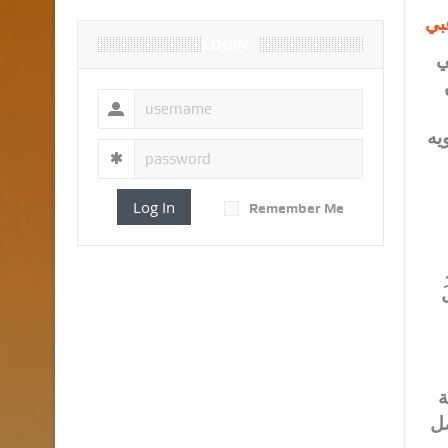
بي
LOGIN
ي
38)، ومن
يه
Log In
Remember Me
ِيلَ
ة
صل