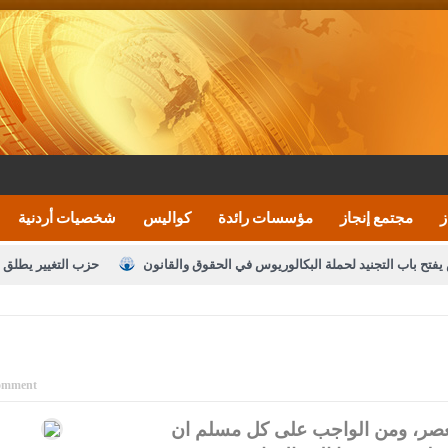
ز
مجتمع إنجاز
مؤسسات رائدة
كواليس
شخصيات أردنية
يفتح باب التجنيد لحملة البكالوريوس في الحقوق والقانون
حزب التغيير يطلق 
بيان اجتماع عمّان:دعم الوصاية الهاشمية التاريخي
ف اليومية ويؤكد حرص مجلس النواب على شراكة فاعلة مع الإعلام
النواب يقر
الملك يلتقي مجموعة من رفاق السلاح
دعوة المكلفين بخدمة العلم (الدفعة 
omment
القاضي محمود أحمد
العصر، ومن الواجب على كل مسلم ان