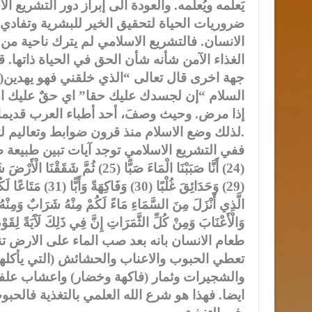
يَعلمه ويُعلمه. والعودة الى إبراز دور التشريع
ضروريات الحياة لتحقيق الخير للبشرية وتفادي 
الانسان. فالتشريع الاسلامي لم يترك ناحية من م
السلام “إن لجسدك عليك حقا” اي حقٌ عليك ان 
إذا مرض. وحيث وصفَ، أحد أطباء العرب قديما،
لذلك وضع الاسلام منذ قرون ضوابط وتعاليم لتحكم مسيرة الانسان الغذائية.
ففي التشريع الاسلامي توجد آيات تبين طبيعة طعام الان
طعام الانسان بانه بعد صب الماء على الارض ت
تعطي الحبوب والاعناب والحشائش (التي يأكلها 
والشجيرات وثمار (فاكهة وخضار) واعشاب علفي
ايضا. فهذا هو شرع الله العلمي بالتغذية فالحبوب 