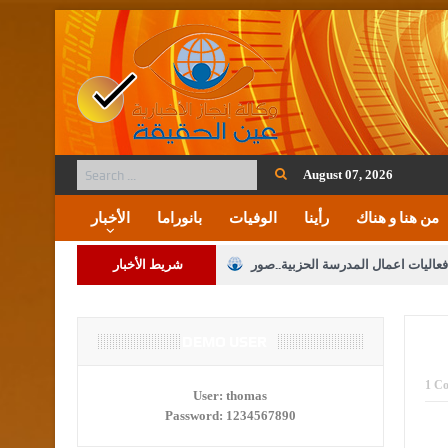
August 07, 2026
من هنا و هناك
رأينا
الوفيات
بانوراما
الأخبار
فعاليات اعمال المدرسة الحزبية..صور
شريط الأخبار
ة على المقدسات الإسلامية والمسيحية
 مشروع تعديل قانون الملكية العقارية
DEMO USER
الثالثة) إلى مراجعة منصة خدمة العلم
1 C
User:
thomas
Password:
1234567890
 فريحات.. مبارك ومزيدا من التوفيق