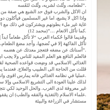
لطعامه، وثُلث لشربه، وثُلث لنَفَسه”.
ان الاكل والشرب فوق حد الشبع هي صفة من ص
واذا اكل لا يشبع، اما غير المسلمين فيأكلون د
غاية غير ملء بطونهم ويشتركون في ذلك مع الا
كما تأكل الانعام …”(محمد 12).
وقديما قالوا حُكماء العرب “لا تأكل طعاماً ابداً إ
تأكل الفاكهة إلا في نُضجها، وأجد مضغ الطعام،
أسنانك عن مضغه فتعجز معدتك عن هضمه”.
فالعلم النافع هو العلم المفيد للناس ولا يجب ان
الغذائي الاسلامي قد وضِعت قواعده الصحية لق
قللت من الحاجة الى الطبيب والعلاج. فعندما ي
عمليا في نظامه الغذائي فانه يمارس اقوى وانجح برنامج غذائي للنجاة من الامراض واخطارها.
لذلك علينا العودة الى التشريع الاسلامي وإلا س
غير معروفة لدى الغرب. والحل الوحيد لكي نت
علماء الاسلام (التغذية والفقه والطب) ان يقفوا موقفا قويا لإنقاذ الامة والبشرية جمعاء.
مستشار في الزراعة والبيئة