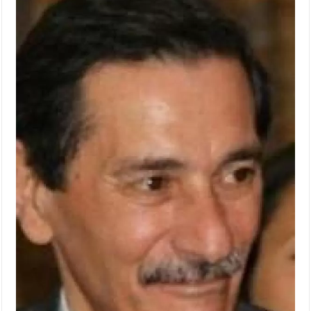
الإسلامية والمسيحية
الأمن يتلف 16 مليون حبة كبتاجون و1480 كغم مواد مخدرة
النواب يقر مشروع تعديل قانون الملكية العقارية
القاضي يلتقي رؤساء تحرير الصحف اليومية ويؤكد حرص مجلس
النواب على شراكة فاعلة مع الإعلام
دعوة المكلفين بخدمة العلم (الدفعة الثالثة) إلى مراجعة منصة خدمة
العلم
الملك يلتقي مجموعة من رفاق السلاح
الملك يتلقى اتصالا هاتفيا من العاهل البحريني
القاضي محمود أحمد فريحات.. مبارك ومزيدا من التوفيق