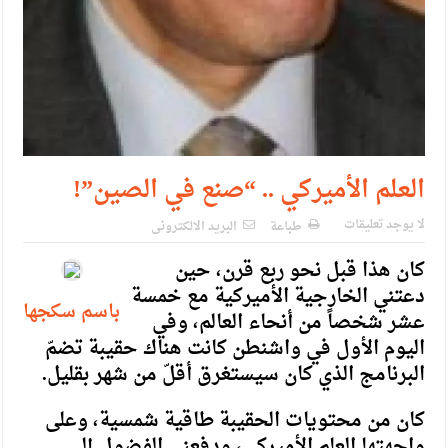
العلم الأميركي .. “صنع في الصين”!
لا يوجد تعليقات
طباعة
البريد الالكترونى
كان هذا قبل نحو ربع قرن، حين
دعتني الخارجية الأميركية مع خمسة
باسم سكجها
عشر شخصاً من أنحاء العالم، وفي
اليوم الأول في واشنطن كانت هناك حقيبة تضمّ
البرنامج الذي كان سيستغرق أقلّ من شهر بقليل.
كان من محتويات الحقيبة طاقية شمسية، وعلى
واجهتها العلم الأميركي، ودفعني الفضول إلى