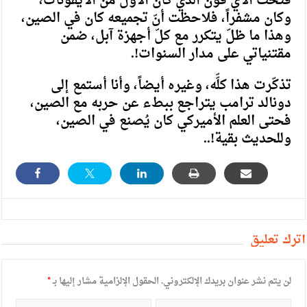
فتحت الآي فون الذي كان الأوّل من الآيفونات،
وكان مشفراً، فلاحظت أنّ تجميعه كان في الصين،
وهذا ما ظلّ يتكرر مع كلّ أجهزة آبل، ضمن
مقتنياتي على مدار السنوات!.
تذكّرت هذا كلّّه، وغيره أيضاً، وأنا أستمع إلى
دونالد ترامب يتراجع ببطء عن حربه مع الصين،
فحتى العلم الأميركي كان يُصنع في الصين،
وللحديث بقية!..
أترك تعليق
لن يتم نشر عنوان بريدك الإلكتروني.
الحقول الإلزامية مشار إليها بـ
*