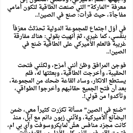
معرفة “الماركة” التي صنعت الطاقية لتكون أمامي
مفاجأة، حيث قرأت: صنع في الصين!..
في أوّل اجتماع للمجموعة الدولية تحدّثتُ معرّفاً
بنفسي، كما غيري، ثمّ أنهيت بقولي: هناك مفارقة
غريبة فالعلم الأميركي على الطاقية صُنع في
الصين!..
فوجئ المرافق وظنّ أنني أمزح، ولكنّني فتحت
الحقيبة، وأخرجت الطاقية، وبعثتها له، فلم
يستطع الانكار، وساد القاعة ضحك من المجموعة،
بعد أن فتح الجميع حقائبهم وأخرجوا الطواقي،
وتأكدوا من قولي!.
“صُنع في الصين” مسألة تكرّرت كثيراً معي، ضمن
البضائع الأميركية، ولأنّني زبون دائم مع آبل، منذ
كانت مجرّد منافس هشّ لمايكروسوفت وآي بي ام،