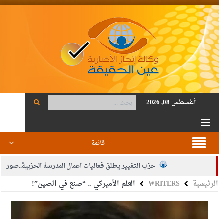
أغسطس 08, 2026
قائمة
حزب التغيير يطلق فعاليات اعمال المدرسة الحزبية..صور
الرئيسية
WRITERS
العلم الأميركي .. “صنع في الصين”!
الجيش يفتح باب التجنيد لحملة البكالوريوس في الحقوق والقانون
بيان اجتماع عمّان:دعم الوصاية الهاشمية التاريخية على المقدسات