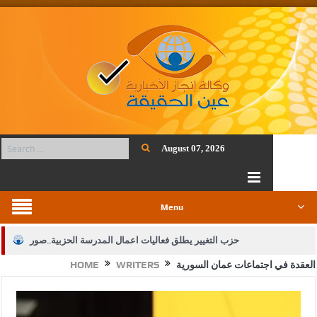
August 07, 2026
Menu
حزب التغيير يطلق فعاليات اعمال المدرسة الحزبية..صور
العقدة في اجتماعات عمان السورية
WRITERS
HOME
الجيش يفتح باب التجنيد لحملة البكالوريوس في الحقوق والقانون
بيان اجتماع عمّان:دعم الوصاية الهاشمية التاريخية على المقدسات