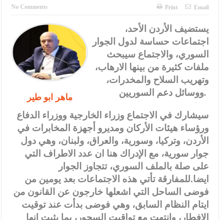
No Comments
Print
Email
يستضيف الأردن الأحد،
اجتماعات حساسة لدول الجوار
السوري، والاجتماع سيبحث
ملفات كثيرة من بينها الارهاب،
وتهريب السلاح والمخدرات،
ووسائل دعم السوريين.
ماهر ابو طير
سيشارك في الاجتماع وزراء الخارجية ووزراء الدفاع
ورؤساء هيئات الأركان ومديرو أجهزة المخابرات في
الأردن، وتركيا، وسورية، والعراق، ولبنان، وهي دول
جوار سورية، مع الإدراك هنا ان عدد الاطراف التي
على صلة بالملف السوري، تتجاوز الجوار
ايضا.للمفارقة تأتي هذه الاجتماعات بعد يومين من
فوضى الساحل التي اشعلها خارجون عن القانون من
ايتام النظام السابق، وهي فوضى بدأت عند توقيت
الافطار، وانتهت مع تواقيت السحور، بما يثبت انها