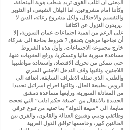
المعنى ان اغلب القوى تريد شطب هوية المنطقة،
وكأننا امام مشروعين، اما الهلال الشيعي، او التثوير
والتقسيم والاحتلال، ولكل مشروع رعاته، الذين لا
يريدون النزول عن اكتافنا.
على الرغم من اهمية اجنماعات عمان السورية، إلا
أن نجاحها مرهون بتحقق 7 شروط بحاجة الى شركاء
خارج مجموعة الاجتماعات، وأول هذه الشروط
مساعدة سورية ماليا وعسكريا، ورفع العقوبات عنها،
حتى تتمكن من تحريك الاقتصاد، واستعادة مواطنيها
اللاجئين، وثانيها وقف التدخل الاجنبي السري
والعلني، الذي تمثله الاطراف السابقة، اضافة الى
الروس بطبيعة الحال، وثالثها اخراج اسرائيل تحديدا
من المعادلة السورية، ورابعها مساعدة دمشق
الجديدة بالانتقال من “صيغة حكم ادلب” التي نجحت
سابقا، الى “صيغة الدولة” بما تعنيه من تنوع عرقي
وطائفي وديني وشيوع العدالة والقانون، والفرق بين
الحالتين كبير، وخامسها توافق الدول العربية