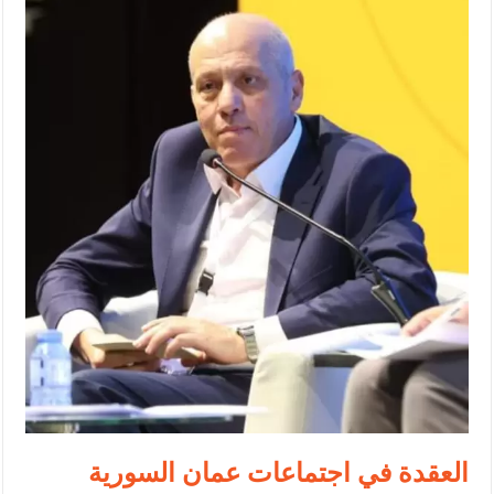
الإسلامية والمسيحية
الأمن يتلف 16 مليون حبة كبتاجون و1480 كغم مواد مخدرة
النواب يقر مشروع تعديل قانون الملكية العقارية
القاضي يلتقي رؤساء تحرير الصحف اليومية ويؤكد حرص مجلس النواب
على شراكة فاعلة مع الإعلام
دعوة المكلفين بخدمة العلم (الدفعة الثالثة) إلى مراجعة منصة خدمة
العلم
الملك يلتقي مجموعة من رفاق السلاح
الملك يتلقى اتصالا هاتفيا من العاهل البحريني
القاضي محمود أحمد فريحات.. مبارك ومزيدا من التوفيق
العقدة في اجتماعات عمان السورية