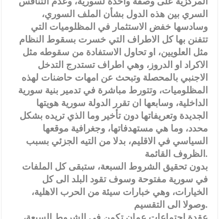
المركزية على وصفة واحدة لسورية، وعدم التنافس
السري بين هذه الدول بشأن الملف السوري،
وسادسها خفض الاستثمار في المظلوميات التي
تتفنن بها كل الاطراف التي خسرت بسقوط النظام
مثل العلويين، او تحاول الاستفادة من سقوطه مثل
الاكراد او الدروز، وهي اطراف تستدرج التدخل
الاجنبي بالمحصلة وتبحث عن امهات حاضنات لهذه
المظلوميات، وتتورط مباشرة في تدمير بنية سورية
الداخلية، وسابعها ان تقرر الدولة سورية هويتها
الجديدة وتعريفاتها دون تأخير وما الذي تريده بشكل
محدد، وما هي مستهدفاتها، وجغرافية موقعها
السياسي في الاقليم، بدلا من التيه الجزئي بسبب
الظروف القائمة.
بدون تحقيق الشروط السبعة، ستبقى كل الملفات
في سورية مفتوحة وسوف تقود البلد الى كل
الخيارات، وهي خبارات سيئة من الحرب الاهلية،
وصولا الى التقسيم.
عقدة اجتماعات عمان تكمن في الشروط السبعة،