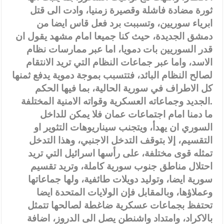
ثورة مضادة فاشلة وقصيرة زمنيا، وادت الى قتل
ابرياء سوريين، وتسببت برد فعل قاس ايضا من
دمشق الجديدة، حيث كنا جميعا امام مشهد يقول ان
قدر السوريين بات دمويا، اما عبر ممارسات نظام
الاسد، واما عبر جماعات النظام التي تريد الانتقام
لصالح النظام البائد، فتتسبب بموجة دموية يدفع ثمنها
كل الاطراف في سورية الحالية، بما فيها الحكم
الجديد وجماعاته العسكرية وقواته الامنية المختلفة.
ما دمنا امام اجتماعات عمان فلا يمكن للداخل
السوري ان يهدأ، ويتجنب سيناريوهات التثوير او
التقسيم، إلا بتوقف التدخل الاجنبي، وهذا التدخل
تمثله قوى مختلفة، على رأسها اسرائيل التي تريد
احتلال مناطق جنوب سورية كاملة، وتريد تقسيم
سورية ايضا، وتوليد دويلات طائفية، ولها جماعاتها
وعملاؤها، وبالمقابل فإن الولايات المتحدة ايضا
تحتفظ بجماعات عسكرية ضاغطة لصالحها تتمثل
بالاكراد، وامتداد واشنطن يصل الى الدروز، اضافة