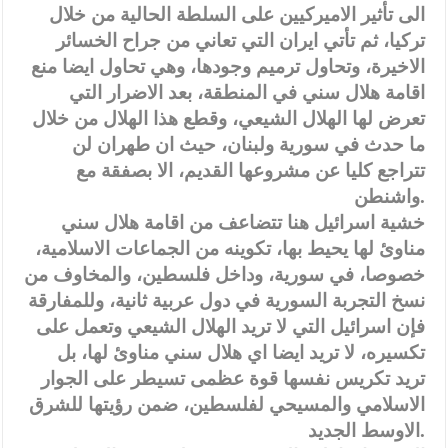
الى تأثير الاميركيين على السلطة الحالية من خلال
تركيا، ثم تأتي ايران التي تعاني من جراح الخسائر
الاخيرة، وتحاول ترميم وجودها، وهي تحاول ايضا منع
اقامة هلال سني في المنطقة، بعد الاضرار التي
تعرض لها الهلال الشيعي، وقطع هذا الهلال من خلال
ما حدث في سورية ولبنان، حيث ان طهران لن
تتراجع كليا عن مشروعها القديم، الا بصفقة مع
واشنطن.
خشية اسرائيل هنا تتضاعف من اقامة هلال سني
مناوئ لها يحيط بها، تكوينه من الجماعات الاسلامية،
خصوصا، في سورية، وداخل فلسطين، والمخاوف من
نسخ التجربة السورية في دول عربية ثانية، وللمفارقة
فإن اسرائيل التي لا تريد الهلال الشيعي وتعمل على
تكسيره، لا تريد ايضا اي هلال سني مناوئ لها، بل
تريد تكريس نفسها قوة عظمى تسيطر على الجوار
الاسلامي والمسيحي لفلسطين، ضمن رؤيتها للشرق
الاوسط الجديد.