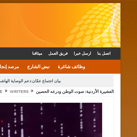
اتصل بنا
ارسل خبرا
فريق العمل
ميثاقنا
وظائف شاغرة
نبض الشارع
مرصد إنجا
بيان اجتماع عمّان:دعم الوصاية الهاش
العشيرة الأردنية: صوت الوطن ودرعه الحصين
WRITERS
E
دعوة المكلفين بخدمة العلم (الدفعة الثالثة) إلى مراجعة م
القاضي محمود أحمد فريحات.. مبا