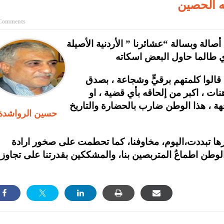
ه الحصين
Comments
أصالة وبسالة “عشائرنا ” الأردنية الأصيلة
 قالوا كلمتهم برقيٍّ وشجاعة ، بصدق
ات ، اكبر من إلحاقه بأي قضية ، او
 ، هذا الوطن ضارب بالحضارة والتاريخ
حسين الرواشدة
رها تبددت،اليوم، مخاوفنا، كما تحطمت على صخور ارادة
لوطن اطماعُ المتربصين بنا، والمشككين بقدرتنا على تجاوز