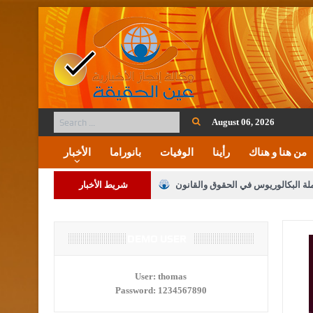
August 06, 2026
من هنا و هناك
رأينا
الوفيات
بانوراما
الأخبار
ملة البكالوريوس في الحقوق والقانون
شريط الأخبار
لنواب على شراكة فاعلة مع الإعلام
DEMO USER
لملك يلتقي مجموعة من رفاق السلاح
User:
thomas
Password:
1234567890
فريحات.. مبارك وبكم تزهو المناصب