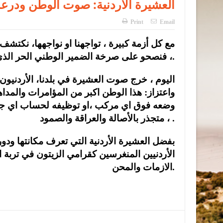
العشيرة الأردنية: صوت الوطن ودرع
Print
Email
مع كل أزمة كبيرة ، تواجهنا او نواجهها، نكتشف 
، فنصحو على صرخة الضمير الوطني الحر الذي طالما حاول البعض اسكاته.
اليوم ، خرج صوت العشيرة في بلدنا، الأردنيون
واعتزاز: هذا الوطن اكبر من المؤامرات والمداهن
وضعه فوق اي مركب ،او توظيفه لحساب اي جهة
، متجذر بالأصالة والعراقة والصمود .
بفضل العشيرة الأردنية التي تعرف مكانتها ودو
الأردنيين المنغرسين كقرامي الزيتون في تربة ا
الازمات والمحن.