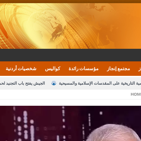
ز
مجتمع إنجاز
مؤسسات رائدة
كواليس
شخصيات أردنية
مية التاريخية على المقدسات الإسلامية والمسيحية
الجيش يفتح باب التجنيد لح
HOM
النواب يقر مشروع تعديل قانون الملكية العقارية
الأمن يتلف 16 مليون حبة كبتاجون و1480 كغم مواد مخدرة
نصة خدمة العلم
القاضي يلتقي رؤساء تحرير الصحف اليومية ويؤكد حرص مجلس ا
رك ومزيدا من التوفيق
الملك يتلقى اتصالا هاتفيا من العاهل البحريني
ا
عارف بيك 