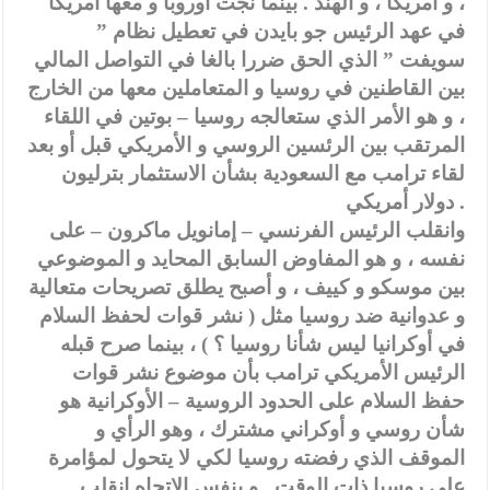
، و أمريكا ، و الهند . بينما نجت أوروبا و معها أمريكا
في عهد الرئيس جو بايدن في تعطيل نظام ”
سويفت ” الذي الحق ضررا بالغا في التواصل المالي
بين القاطنين في روسيا و المتعاملين معها من الخارج
، و هو الأمر الذي ستعالجه روسيا – بوتين في اللقاء
المرتقب بين الرئسين الروسي و الأمريكي قبل أو بعد
لقاء ترامب مع السعودية بشأن الاستثمار بترليون
دولار أمريكي .
وانقلب الرئيس الفرنسي – إمانويل ماكرون – على
نفسه ، و هو المفاوض السابق المحايد و الموضوعي
بين موسكو و كييف ، و أصبح يطلق تصريحات متعالية
و عدوانية ضد روسيا مثل ( نشر قوات لحفظ السلام
في أوكرانيا ليس شأنا روسيا ؟ ) ، بينما صرح قبله
الرئيس الأمريكي ترامب بأن موضوع نشر قوات
حفظ السلام على الحدود الروسية – الأوكرانية هو
شأن روسي و أوكراني مشترك ، وهو الرأي و
الموقف الذي رفضته روسيا لكي لا يتحول لمؤامرة
على روسيا ذات الوقت . و بنفس الاتجاه انقلب