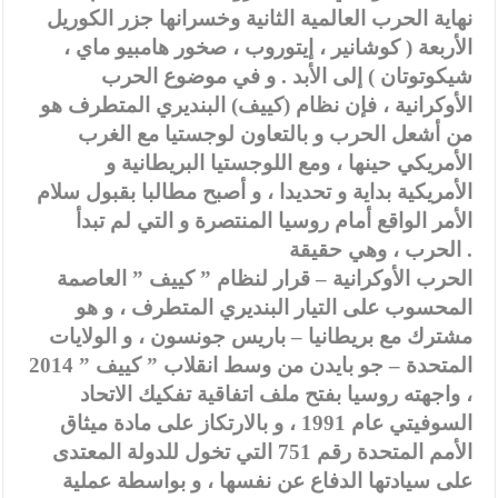
نهاية الحرب العالمية الثانية وخسرانها جزر الكوريل
الأربعة ( كوشانير ، إيتوروب ، صخور هامبيو ماي ،
شيكوتوتان ) إلى الأبد . و في موضوع الحرب
الأوكرانية ، فإن نظام (كييف) البنديري المتطرف هو
من أشعل الحرب و بالتعاون لوجستيا مع الغرب
الأمريكي حينها ، ومع اللوجستيا البريطانية و
الأمريكية بداية و تحديدا ، و أصبح مطالبا بقبول سلام
الأمر الواقع أمام روسيا المنتصرة و التي لم تبدأ
الحرب ، وهي حقيقة .
الحرب الأوكرانية – قرار لنظام ” كييف ” العاصمة
المحسوب على التيار البنديري المتطرف ، و هو
مشترك مع بريطانيا – باريس جونسون ، و الولايات
المتحدة – جو بايدن من وسط انقلاب ” كييف ” 2014
، واجهته روسيا بفتح ملف اتفاقية تفكيك الاتحاد
السوفيتي عام 1991 ، و بالارتكاز على مادة ميثاق
الأمم المتحدة رقم 751 التي تخول للدولة المعتدى
على سيادتها الدفاع عن نفسها ، و بواسطة عملية