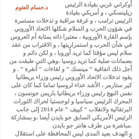
أوكراني غربي بقيادة الرئيس
د.حسام العتوم
زيلينسكي ، و أمريكي بقيادة
الرئيس ترامب ، و غرفة مراقبة و تدخلات مستمرة
في شؤون الحرب و السلام شكلها الاتحاد الأوروبي
بإسم القارة الأوروبية ، معتبرا ذاته بمثابة أم العروس
في شأن الحرب و استمراريتها ، و الاقتراب من عقد
سلام ليس مؤقتا كما تريد أوروبا ، و لكن دائم و
بضمانات صلبة كما تريد روسيا ،وهي التي طبقت من
أجل ذلك اتفاقية ” مينسك ” و لقاءات ” أنقرة ” . و
يقود تدخلات الاتحاد الأوروبي رئيس وزراء بريطانيا
كير ستارمر ، الأشد عداء لروسيا تماما كما كان على
نفس النهج رئيس وزراء بريطانيا باريس جونسون ،
المحرك الرئيس سياسيا و لوجستيا لحراك الثورات
البرتقالية ولانقلاب ” كييف ” عام 2014 إلى جانب
الرئيس الأمريكي السابق جو بايدن أيضا ،و بمشاركة
مباشرة من طرف هانتر جو بايدن.
و الهدف بعيد المدى ليس المحافظة على استقلال