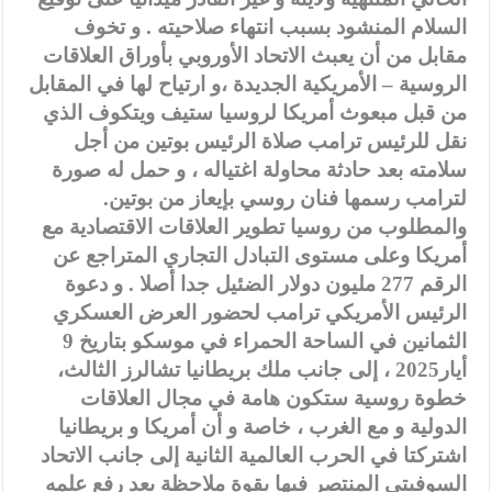
السلام المنشود بسبب انتهاء صلاحيته . و تخوف
مقابل من أن يعبث الاتحاد الأوروبي بأوراق العلاقات
الروسية – الأمريكية الجديدة ،و ارتياح لها في المقابل
من قبل مبعوث أمريكا لروسيا ستيف ويتكوف الذي
نقل للرئيس ترامب صلاة الرئيس بوتين من أجل
سلامته بعد حادثة محاولة اغتياله ، و حمل له صورة
لترامب رسمها فنان روسي بإيعاز من بوتين.
والمطلوب من روسيا تطوير العلاقات الاقتصادية مع
أمريكا وعلى مستوى التبادل التجاري المتراجع عن
الرقم 277 مليون دولار الضئيل جدا أصلا . و دعوة
الرئيس الأمريكي ترامب لحضور العرض العسكري
الثمانين في الساحة الحمراء في موسكو بتاريخ 9
أيار2025 ، إلى جانب ملك بريطانيا تشالرز الثالث،
خطوة روسية ستكون هامة في مجال العلاقات
الدولية و مع الغرب ، خاصة و أن أمريكا و بريطانيا
اشتركتا في الحرب العالمية الثانية إلى جانب الاتحاد
السوفيتي المنتصر فيها بقوة ملاحظة بعد رفع علمه