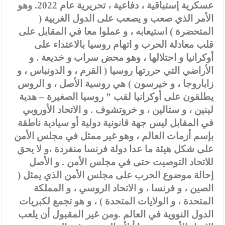
عسكرية إستباقية ، دفاعية ، تحريرية عام 2022. وهو
الأمر الذي صعب و يصعب على الدول الغربية (
المتحضرة ) استيعابه ، و عملوا معا في المقابل على
قلب معادلة الحرب و اتهام روسيا بالاعتداء على
أوكرانيا و احتلالها ، وهو محض سراب و خديعة . و
الأراضي التي حررتها روسيا ( القرم ، و الدونباس ، و
زاباروجا ، و خيرسون ) هي روسية الأصل ، و الروس
يطلقون على أوكرانيا لقب ” روسيا الصغيرة – هدية
لينين ، و ستالين ، و خروتشوف . و الاتحاد الأوروبي
في المقابل ليس جهة قانونية دولية أو سيادية ناطقة
بإسم أزمات العالم ، وهو غير ممثل في مجلس الأمن
على شكل هيئة ما عدا دولة فرنسا منفردة ،و لا يحق
للاتحاد التوصيت حتى في مجلس الأمن . و الأصل
إحالة موضوع الحرب على مجلس الأمن الذي يمثل (
الصين ، و فرنسا ، و الاتحاد الروسي ، و المملكة
المتحدة ، و الولايات المتحدة ) ، و هو تجمع لكبريات
الدول النووية في العالم .ومن غير المقبول أن يلعب