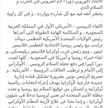
الاتحاد الأوروبي دورا أ لأم العروس في الحرب و
السلام الذي
يحشر أنفه فيه مع كل شاردة وواردة ، و في كل زاوية
.
اللقاء الروسي – الأمريكي الأول في المملكة العربية
السعودية ، و المكالمة الهامة الطويلة التي أجراها
رئيس الولايات المتحدة الأمريكية العظمى دونالد
ترامب مع رئيس روسيا الاتحادية العظمى فلاديمير
لينين ، ومع رئيس غرب أوكرانيا فلاديمير زيلينسكي ،و
لقاء خبراء روسيا و أمريكا في السعودية ، كلها لعبت
دورا كبيرا في دفع عجلة السلام الروسي – الأوكراني
إلى الأمام و ترطيب العلاقات الروسية – الأمريكية . و
تصريح الرئيس بوتين بضرورة تشكيل قيادة إدارية
جديدة خارجية لأوكرانيا بهدف إجراء انتخابات رئاسية
أوكرانية و لتتمكن من توقيع السلام مع روسيا و تحت
مظلة الأمم المتحدة لم تعني لروسيا تدخلا في شؤون
أوكرانيا ، و إنما بحثا عن علاج لأزمة النظام الأوكراني
الحالي المنتهية ولايته و غير القادر ميدانيا على توقيع