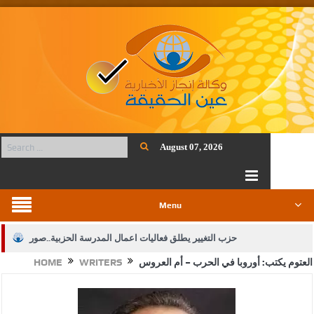
August 07, 2026
Menu
حزب التغيير يطلق فعاليات اعمال المدرسة الحزبية..صور
العتوم يكتب: أوروبا في الحرب – أم العروس
WRITERS
HOME
الجيش يفتح باب التجنيد لحملة البكالوريوس في الحقوق والقانون
بيان اجتماع عمّان:دعم الوصاية الهاشمية التاريخية على المقدسات