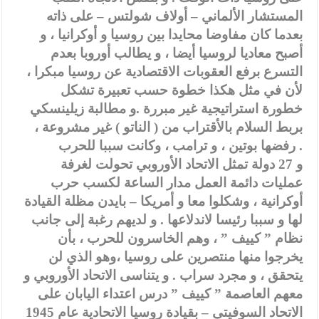
المستشار الألماني – أولاف شولتس – على ذاته
بعدما كان مفاوضا محايدا بين روسيا و أوكرانيا ، و
أصبح معاديا لروسيا أيضا ، و يطالب أوروبا بعدم
التسرع برفع العقوبات الاقتصادية عن روسيا مبكرا ،
لأن في مثل هكذا خطوة حسب تعبيرة تشكل
خطورة استراتيجية غير مبررة .و مطالبة زيلينسكي
بربط السلام بالأقتراب من ( الناتو ) غير مشروعة ،
رفضها بوتين ، و ترامب ، وكانت سببا للحرب .
و 27 دولة تمثل الاتحاد الأوروبي تحولت لغرفة
عمليات دائمة العمل مدار الساعة لكسب حرب
أوكرانية ، وشكلوا معا و أمريكا – بايدن مظلة القيادة
لها و سببا رئيسا لاندلاعها . و لديهم رغبة إلى جانب
نظام ” كييف ” ، وهم الخاسرون للحرب ، بأن
يخرجوا منها منتصرين على روسيا ،وهو الذي لن
يتحقق ، و مجرد سراب . و يتناسى الاتحاد الأوروبي و
معهم العاصمة ” كييف ” درس اعتداء اليابان على
الاتحاد السوفيتي – بقيادة روسيا الاتحادية عام 1945