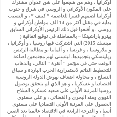
أوكرانيا ، وهم من شجعوا على شن عدوان مشترك
على المكون الأوكراني و الروسي في شرق و جنوب
أوكرانيا لضمهم قسرا للعاصمة ” كييف ” ، و التسبب
بداية في مقتل أكثر من 14 الف مواطن أوكراني و
روسي . و أقنعوا قبل ذلك الرئيس الأوكراني السابق-
بيترو باراشينكا – بالمماطلة في توقيع اتفاقية (
مينسك 2015) التي اشتركت فيها روسيا ، و أوكرانيا ،
و بيلاروسيا ، و فرنسا ، و ألمانيا ،و مطالبة الرئيس
زيلينسكي بتجميدها، ليتسنى لهم مجتمعين اضاعة
الوقت حتى في مؤتمر ” أنقرة ” التالي، والذهاب
للتخطيط الدائم لاستمرارية الحرب الباردة و سباق
التسلح ، و محاولة اضعاف نهوض الدولة الروسية
اقتصاديا و عسكريا ، و هو الذي لم يتحقق بوصول
روسيا للمرتبة الأولى على صعيد عسكرة السلاح
النووي ومنه البحري و الفضائي ، و على مستوى
الحصول على المرتبة الأولى اقتصاديا على مستوى
أسيا ، و الدرجة الرابعة في الاقتصاد عالميا بعد الصين