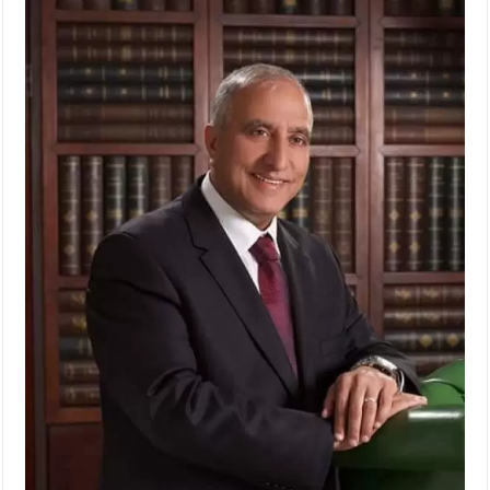
الإسلامية والمسيحية
الأمن يتلف 16 مليون حبة كبتاجون و1480 كغم مواد مخدرة
النواب يقر مشروع تعديل قانون الملكية العقارية
القاضي يلتقي رؤساء تحرير الصحف اليومية ويؤكد حرص مجلس النواب
على شراكة فاعلة مع الإعلام
دعوة المكلفين بخدمة العلم (الدفعة الثالثة) إلى مراجعة منصة خدمة
العلم
الملك يلتقي مجموعة من رفاق السلاح
الملك يتلقى اتصالا هاتفيا من العاهل البحريني
القاضي محمود أحمد فريحات.. مبارك ومزيدا من التوفيق