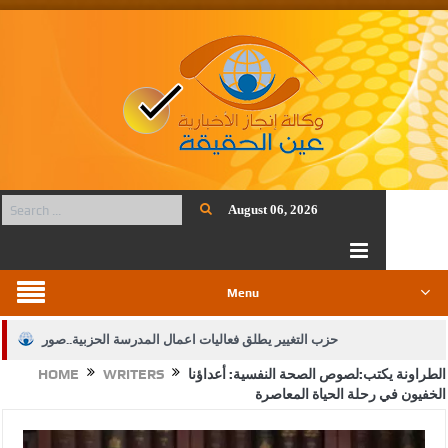
August 06, 2026
Menu
حزب التغيير يطلق فعاليات اعمال المدرسة الحزبية..صور
الطراونة يكتب:لصوص الصحة النفسية: أعداؤنا
WRITERS
HOME
الجيش يفتح باب التجنيد لحملة البكالوريوس في الحقوق والقانون
الخفيون في رحلة الحياة المعاصرة
بيان اجتماع عمّان:دعم الوصاية الهاشمية التاريخية على المقدسات