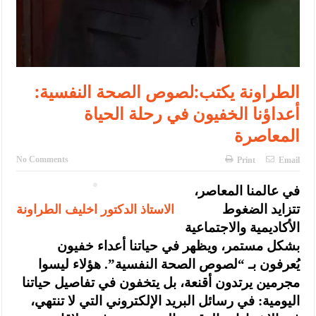
الطراونة يكتب:لصوص الصحة النفسية:
أعداؤنا الخفيون في رحلة الحياة
المعاصرة
No Comments
Print
Email
في عالمنا المعاصر،
الاستاذ الدكتور اخليف الطراونة
تتزايد الضغوط
الأكاديمية والاجتماعية
بشكل مستمر، ويظهر في حياتنا أعداء خفيون
يُعرفون بـ “لصوص الصحة النفسية”. هؤلاء ليسوا
مجرمين يرتدون أقنعة، بل يتخفون في تفاصيل حياتنا
اليومية: في رسائل البريد الإلكتروني التي لا تنتهي،