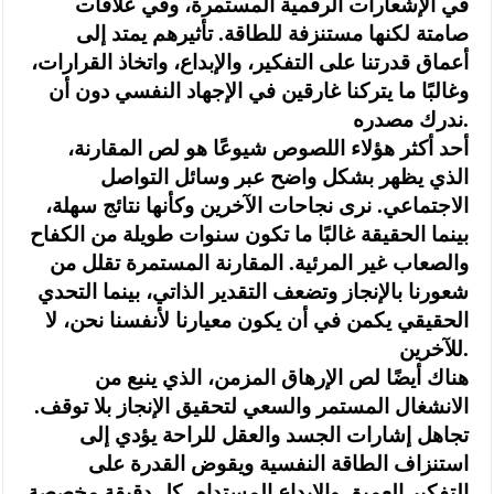
في الإشعارات الرقمية المستمرة، وفي علاقات
صامتة لكنها مستنزفة للطاقة. تأثيرهم يمتد إلى
أعماق قدرتنا على التفكير، والإبداع، واتخاذ القرارات،
وغالبًا ما يتركنا غارقين في الإجهاد النفسي دون أن
ندرك مصدره.
أحد أكثر هؤلاء اللصوص شيوعًا هو لص المقارنة،
الذي يظهر بشكل واضح عبر وسائل التواصل
الاجتماعي. نرى نجاحات الآخرين وكأنها نتائج سهلة،
بينما الحقيقة غالبًا ما تكون سنوات طويلة من الكفاح
والصعاب غير المرئية. المقارنة المستمرة تقلل من
شعورنا بالإنجاز وتضعف التقدير الذاتي، بينما التحدي
الحقيقي يكمن في أن يكون معيارنا لأنفسنا نحن، لا
للآخرين.
هناك أيضًا لص الإرهاق المزمن، الذي ينبع من
الانشغال المستمر والسعي لتحقيق الإنجاز بلا توقف.
تجاهل إشارات الجسد والعقل للراحة يؤدي إلى
استنزاف الطاقة النفسية ويقوض القدرة على
التفكير العميق والإبداع المستدام. كل دقيقة مخصصة