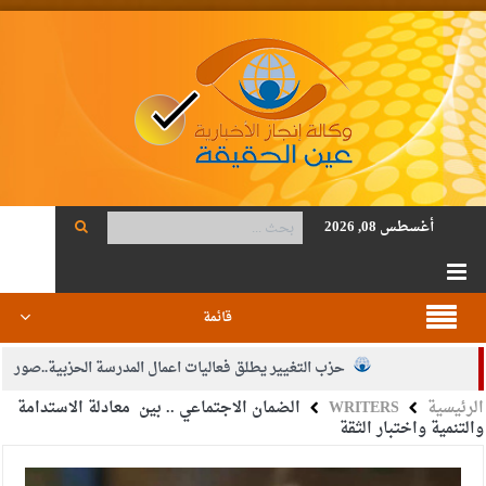
أغسطس 08, 2026
قائمة
حزب التغيير يطلق فعاليات اعمال المدرسة الحزبية..صور
الرئيسية
WRITERS
الضمان الاجتماعي .. بين معادلة الاستدامة
الجيش يفتح باب التجنيد لحملة البكالوريوس في الحقوق والقانون
والتنمية واختبار الثقة
بيان اجتماع عمّان:دعم الوصاية الهاشمية التاريخية على المقدسات