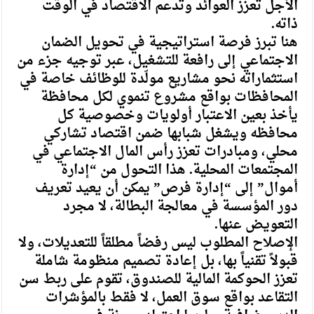
الأجل تعزز العوائد وتدعم الاقتصاد في الوقت
ذاته.
هنا تبرز فرصة استراتيجية في تحويل الضمان
الاجتماعي إلى رافعة للتشغيل، عبر توجيه جزء من
استثماراته نحو مشاريع مولّدة للوظائف خاصة في
المحافظات بواقع مشروع تنموي لكل محافظة
يأخذ بعين الاعتبار أولويات وخصوصية كل
محافظه ويشغل شبابها ضمن اقتصاد تشاركي
محلي، ومبادرات تعزز رأس المال الاجتماعي في
المجتمعات المحلية. هذا التحول من “إدارة
أموال” إلى “إدارة فرص” يمكن أن يعيد تعريف
دور المؤسسة في معالجة البطالة، لا مجرد
التعويض عنها.
الإصلاح المطلوب ليس رفضاً مطلقاً للتعديلات، ولا
قبولاً تقنياً بها، بل إعادة تصميم منظومة شاملة
تعزز الحوكمة المالية للصندوق، تقوم على ربط سن
التقاعد بواقع سوق العمل، لا فقط بالمؤشرات