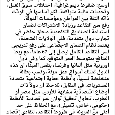
أوسع: ضغوط ديموغرافية، اختلالات سوق العمل،
وتحديات مالية متراكمة، لكن أساسها في الوقت
ذاته الثقة بين المواطن ومؤسسات الدولة.
رفع سن التقاعد وزيادة الاشتراكات لضمان
استدامة الصناديق التقاعدية منطق حاضر في
تجارب دول متقدمة، ففي الولايات المتحدة،
يعتمد نظام الضمان الاجتماعي على رفع تدريجي
لسن التقاعد الكامل ليصل إلى 67 عاماً، مع ربط
المنافع بمتوسط العمر المتوقع. كما وفي دول
أوروبية مثل ألمانيا وفرنسا، بنفس المبدأ، ان هذه
الدول تمتلك أسواق عمل مرنة، ونسب بطالة
منخفضة نسبياً، وأنظمة حماية اجتماعية متعددة
المستويات. في المقابل، نلاحظ أن دولاً ذات
أوضاع اقتصادية مشابهة للأردن، مثل مصر أو
المغرب، تحاول تحقيق توازن عبر تعددية الأنظمة
(حكومي، خاص، تكميلي)، مع الحفاظ على حد
أدنى من المرونة في شروط التقاعد، لتفادي إقصاء