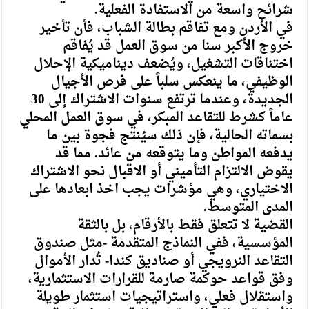
شرائح واسعة من الاستفادة الفعلية.
في الأردن ومع تفاقم بطالة الشباب، فأن تأخير
خروج الأكبر سنا من سوق العمل قد يُفاقم
اختناقات التشغيل، ويُضعف ديناميكية الإحلال
الوظيفي، ما ينعكس سلباً على فرص الأجيال
الجديدة، وعندما ترتفع سنوات الاشتراك إلى 30
عاماً كشرط للتقاعد المبكر، في سوق العمل المحلي
بسماته الحالية، فإن ذلك سيُنتج فجوة بين ما
يدفعه المواطن وما يتوقعه من عائد. مما قد
يقوض الالتزام التأميني أو الاقبال نحو الاشتراك
الاختياري، وهي مؤشرات يجب اخذ ابعادها على
المدى المتوسط.
القضية لا تتعلق فقط بالأرقام، بل بالثقة
المؤسسية، ففي النماذج المتقدمة -مثل صندوق
التقاعد النرويجي أو صناديق كندا- تُدار الأموال
وفق قواعد حوكمة صارمة للقرارات الاستثمارية،
واستقلال فعلي، واستراتيجيات استثمار طويلة