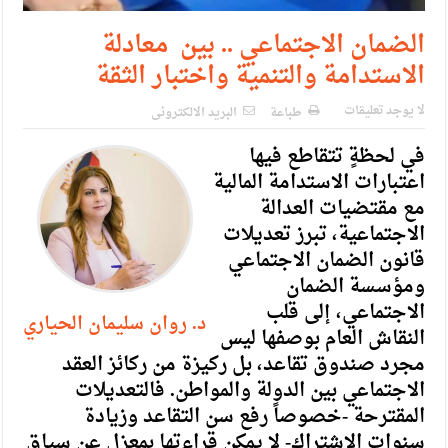
الضمان الاجتماعي .. بين معادلة
الاستدامة والتنمية واختبار الثقة
لا يوجد تعليقات
طباعة
البريد الالكترونى
في لحظةٍ تتقاطع فيها
اعتبارات الاستدامة المالية
مع مقتضيات العدالة
الاجتماعية، تبرز تعديلات
قانون الضمان الاجتماعي
ومؤسسة الضمان
الاجتماعي، إلى قلب
د. روان سليمان الحياري
النقاش العام بوصفها ليس
مجرد صندوق تقاعد، بل ركيزة من ركائز العقد
الاجتماعي بين الدولة والمواطن. فالتعديلات
المقترحة -خصوصاً رفع سن التقاعد وزيادة
سنوات الاشتراك- لا يمكن قراءتها بمعزل عن سياق