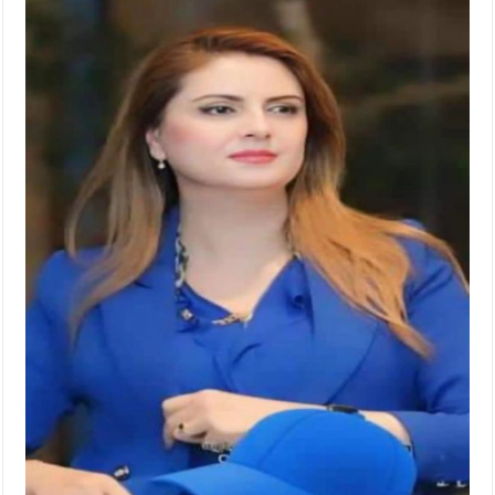
الإسلامية والمسيحية
الأمن يتلف 16 مليون حبة كبتاجون و1480 كغم مواد مخدرة
النواب يقر مشروع تعديل قانون الملكية العقارية
القاضي يلتقي رؤساء تحرير الصحف اليومية ويؤكد حرص مجلس
النواب على شراكة فاعلة مع الإعلام
دعوة المكلفين بخدمة العلم (الدفعة الثالثة) إلى مراجعة منصة خدمة
العلم
الملك يلتقي مجموعة من رفاق السلاح
الملك يتلقى اتصالا هاتفيا من العاهل البحريني
القاضي محمود أحمد فريحات.. مبارك ومزيدا من التوفيق