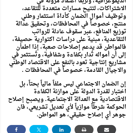
الديموغرافية، ولربما اعتماد مرونة في
الاشتراكات، لتتيح مسارات متعددة للتقاعد،
وتوظيف أموال الضمان كأداة استثمار وطني
منتج، خصوصاً في المحافظات، وتحقيق عدالة
توزيع المنافع، عبر سقوف عادلة للرواتب
التقاعدية، مبنية على دراسات اكتوارية حصيفة،
فالمواطن قد يدعم إصلاحات صعبة، إذا اطمأن
إلى أن أمواله تُدار بكفاءة وشفافية، وتُستثمر في
مشاريع إنتاجية تعود بالنفع على الاقتصاد الوطني
والاجيال القادمة، خصوصاً في المحافظات .
إن الضمان الاجتماعي ليس ملفاً مالياً بحتاً، بل
اختبار لقدرة الدولة على موازنة الكفاءة
الاقتصادية مع العدالة الاجتماعية. ويصبح إصلاح
الحوكمة شرطاً موازياً لأي تعديل تشريعي، فان
جوهر أي إصلاح حقيقي، هو المواطن.