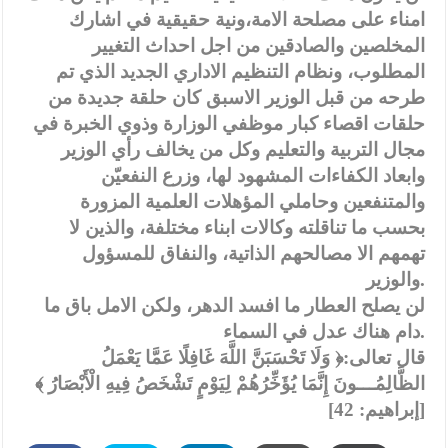
امناء على مصلحة الامة،ونية حقيقية في اشارك
المخلصين والصادقين من اجل احداث التغيير
المطلوب، ونظام التنظيم الاداري الجديد الذي تم
طرحه من قبل الوزير الاسبق كان حلقة جديدة من
حلقات اقصاء كبار موظفي الوزارة وذوي الخبرة في
مجال التربية والتعليم وكل من يخالف رأي الوزير
وابعاد الكفاءات المشهود لها، وزرع النفعيّن
والمتنفعين وحاملي المؤهلات العلمية المزورة
بحسب ما تناقلته وكالات ابناء مختلفة، والذين لا
تهمهم الا مصالحهم الذاتية، والنفاق للمسؤول
والوزير.
لن يصلح العطار ما افسد الدهر، ولكن الامل باق ما
دام هناك عدل في السماء.
قال تعالى:﴿ وَلَا تَحْسَبَنَّ اللَّهَ غَافِلًا عَمَّا يَعْمَلُ
الظَّالِمُـــونَ إِنَّمَا يُؤَخِّرُهُمْ لِيَوْمٍ تَشْخَصُ فِيهِ الْأَبْصَارُ ﴾
[إبراهيم: 42]