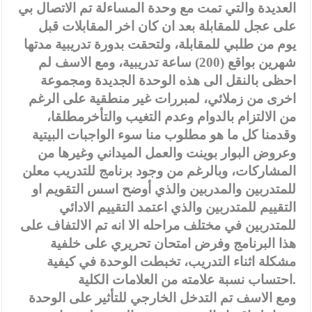
العديدة والتي تمت مع وحدة المساءلة تم الاتصال بي
على عجل للمقابلة بعد ان كان اخر المقابلات قبل
يوم من طلبي للمقابلة، ولتحقت بدورة تدريبية مدتها
شهرين بواقع (200) ساعة تدريبية، ومع الاسف لم
احظى بالنقل الى هذه الوحدة الجديدة ومجموعة
اخرى من زملائي، لمبررات غير منطقية على الرغم
من الالتزام بالدوام وعدم التغيب والتأخرمطلقا،
وقدمنا كل ما هو مطلوب منا سوء الواجبات البيتية
وعروض البوار بوينت والعمل الميداني وغيرها من
المشاركات، وبالرغم من وجود برنامج للتدريب معلن
للمتدربين والمدربين والذي أوضح اسس التقويم او
التقييم للمتدربين والذي اعتمد التقييم الادائي
للمتدربين في مختلف مراحله الا انه تم الالتفاف على
هذا البرنامج وفرض امتحان تحريري على خلفية
مشكلة اثناء التدريب، تخبطت الوحدة في كيفية
احتساب نسبة علامته من العلامات الكلية.
ومع الاسف تم التدخل الخارجي للتأثير على الوحدة