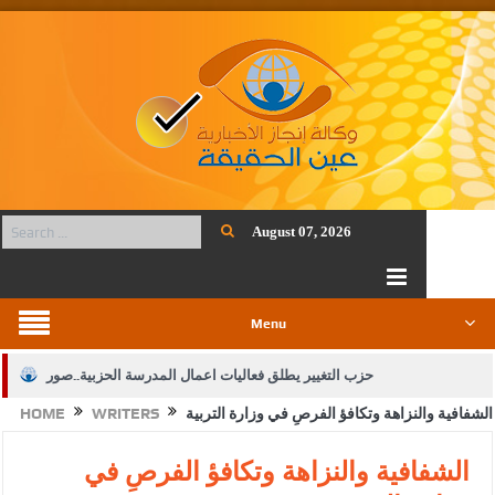
August 07, 2026
Menu
حزب التغيير يطلق فعاليات اعمال المدرسة الحزبية..صور
الشفافية والنزاهة وتكافؤ الفرصِ في وزارة التربية
WRITERS
HOME
الجيش يفتح باب التجنيد لحملة البكالوريوس في الحقوق والقانون
بيان اجتماع عمّان:دعم الوصاية الهاشمية التاريخية على المقدسات
الشفافية والنزاهة وتكافؤ الفرصِ في