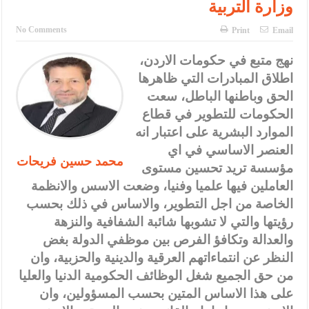
وزارة التربية
الإسلامية والمسيحية
الأمن يتلف 16 مليون حبة كبتاجون و1480 كغم مواد مخدرة
No Comments
Print
Email
النواب يقر مشروع تعديل قانون الملكية العقارية
نهج متبع في حكومات الاردن،
اطلاق المبادرات التي ظاهرها
القاضي يلتقي رؤساء تحرير الصحف اليومية ويؤكد حرص مجلس النواب
الحق وباطنها الباطل، سعت
على شراكة فاعلة مع الإعلام
الحكومات للتطوير في قطاع
الموارد البشرية على اعتبار انه
دعوة المكلفين بخدمة العلم (الدفعة الثالثة) إلى مراجعة منصة خدمة
العنصر الاساسي في اي
محمد حسين فريحات
العلم
مؤسسة تريد تحسين مستوى
العاملين فيها علميا وفنيا، وضعت الاسس والانظمة
الملك يلتقي مجموعة من رفاق السلاح
الخاصة من اجل التطوير، والاساس في ذلك بحسب
الملك يتلقى اتصالا هاتفيا من العاهل البحريني
رؤيتها والتي لا تشوبها شائبة الشفافية والنزهة
والعدالة وتكافؤ الفرص بين موظفي الدولة بغض
القاضي محمود أحمد فريحات.. مبارك ومزيدا من التوفيق
النظر عن انتماءاتهم العرقية والدينية والحزبية، وان
من حق الجميع شغل الوظائف الحكومية الدنيا والعليا
على هذا الاساس المتين بحسب المسؤولين، وان