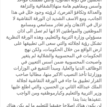
وأسس ومفاهيم هامة منها(الشفافية والنزاهة
والعدالة وتكافؤ الفرص)، لرؤيته وجود خلل في هذا
الجانب، ومع الاسف الشديد ان الورقة النقاشية لا
تزال في الاذهان ولم تغادر مسامعي ومسامع
الموظفين والمواطنين الا انها لم تصل الى اذان
مسؤولي وزارة التربية والتعليم، وهذه الورقة النظرية
تشكل رؤية لجلالته والتي سعى الى تطبيقها على
ارض الواقع من خلال الحكومات، ولكن نهج
الحكومات في المحسوبية والشلالية لم يتغير
واصبحت المحسوبية ضمن اسس التعيين في
الوظائف الدنيا والعليا، ومبدأ التنفيع في الوزارات
ووزارتنا تأخذ النصيب الاكبر منها، مطالبا صاحب
القرار تطبيق ما جاء في الورقة النقاشية لجلالة
الملك عبدالله الثاني بن الحسين، والتي اطلع عليها
وزير التربية والتعليم وكبارموظفيه ومن الواجب
تنفيذها بندا بندا.
لن يكون هناك اصلاحا حقيقيا للتعليم ما لم يكن هناك