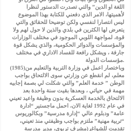
اللغة او الدين” والتي تصدرت الدستور لنظرا
لأهميتها، الامر الذي دفعني للكتابة بهذا الموضوع
ليس انتصارا لنفسي ولكن توضيحا للحقائق والتي
يتعرض لها الكثرين في بلدي والذين لا حول لهم ولا
قوة، لمواجهة اللوبي الموجود في مختلف الوزارات
والمؤسسات والدوائر الحكومية، والذي يشكل قوة
جارفة ، ويشكل رافعة للفساد الاداري في مختلف
مؤسسات الدولة.
وباختصار اعمل في وزارة التربية والتعليم من(1985)
معلم، لم انقطع عن وزارتي سوى الالتحاق بواجب
الوطن ” خدمة العلم” والتي شكلت لي بصمة إجابيه
مهمة في حياتي ، وبعدها بقيت سنة واحدة بعد
الالتحاق بالخدمة العسكرية بدون وظيفة واعيد تعيني
في عام 1992 لغاية الان، احمل ماجستير “ادارة
عامة” ودبلوم عالي “إدارة مدرسية” وبكالوريوس
“تربية مهنية” ملتزم بواجب وظيفتي منذ تعيني،
تقدمت للشواغر(مشرف تربوي، مدير مدرسة