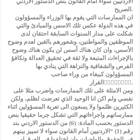
الاردنيين سواء امام القانون بنص الدستور الاردني
الصريح.
ان الممارسات التي يقوم بها الوزراء والمسؤولون
في هذه الدولة عكس تلك الاسس والمبادئ والتي
شكلت على مدار السنوات السابقة احتقان لدى
الموظفين والمواطنين، وشعورهم بالغبن لعدم وضوح
الأسس، وان كان هناك أسس لن يكون هناك وضوح
بالإجراءات المتبعة ولا ثقة في تحقيق العدالة وتكافؤ
الفرص والشفافية والنزاهة التي ينادي بها
المسؤولون كببغاء من وراء صاحب
القرار.ِِِِِِِِ
ومن الامثلة على تلك الممارسات واضرب مثلا على
نفسي ولم اكن انا الوحيد الذي تعرضت لظلم، ولكن
الكثيرين ظلموا ولا يسعون الى تعرية المسؤولين اثناء
ممارساتهم واجراءاتهم التي تشكل جرما حقيقيا بنص
الدستور بحسب المادة: (6) من الدستور الاردني بند
رقم (1) “الاردنيين أمام القانون سواء لا تمييز بينهم
في الحقوق والواجبات وان اختلفوا في العرق او