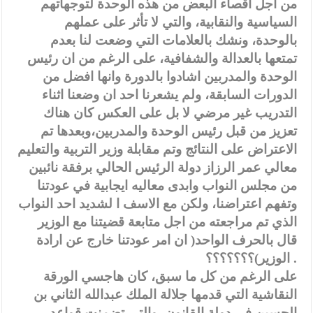
من اجل اقصاء البعض من هذه الوحدة لتوجهاتهم
السياسية والنقابية، والتي لا تأثر على عملهم
بالوحدة، ونشك بالعلامات التي وضعت لنا بعدم
تمتعها بالعدالة والشفافية، على الرغم من ان رئيس
الوحدة والمدربين اشادوا بالدورة وانها افضل من
الدورات السابقة، ولم يشعرنا احد ان وضعنا اثناء
التدريب غير مرضي لا بل على العكس كان هناك
تعزيز من قبل رئيس الوحدة والمدربين،وبعدها تم
الاعتراض على النتائج وتم مقابلة وزير التربية والتعليم
معالي عمر الرزاز دولة الرئيس الحالي برفقة نائبين
من مجلس النواب وابدى معاليه ايجابية في عودتنا
وتفهم اعتراضنا، ولكن مع الاسف ا لشديد احد النواب
الذي تم مراجعته من اجل متابعة قضيتنا مع الوزير
قال بالحرف الواحد( ان امر عودتنا خارج عن ارادة
الوزير)؟؟؟؟؟؟؟ .
على الرغم من كل ما سبق، كان هاجسي الورقة
النقاشية التي قدمها جلالة الملك عبدالله الثاني بن
الحسين في دولة القانون، والتي تضمنت قواعد